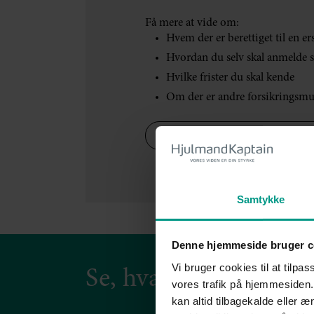
Få mere at vide om:
Hvem der er berettiget til en er
Hvordan du selv skal anmelde 
Hvilke frister du skal kende
Om der er andre forsikringsmu
Lyt med her "Få overblik over d
Samtykke
Denne hjemmeside bruger c
Vi bruger cookies til at tilpas
Se, hvad vores kunder
vores trafik på hjemmesiden.
kan altid tilbagekalde eller 