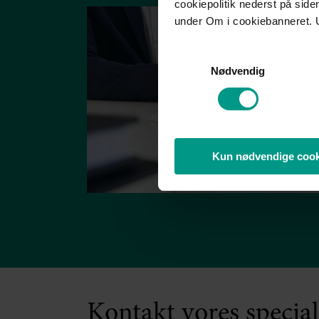
cookiepolitik nederst på sid
under Om i cookiebanneret. 
Samtykkevalg
Nødvendig
Kun nødvendige cook
Kontakt vores special