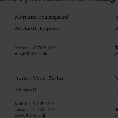
Marianne Fruensgaard
J
Advokat (H), Ejerpartner
A
Telefon:
+45 7015 1000
T
mfr@70151000.dk
j
Anders Munk Zacho
M
Advokat (H)
A
Mobil:
+45 3147 4700
Telefon:
+45 7221 1730
T
aza@70151000.dk
m