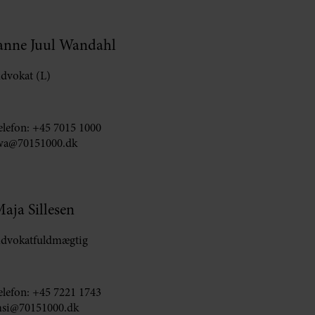
anne Juul Wandahl
dvokat (L)
elefon:
+45 7015 1000
wa@70151000.dk
aja Sillesen
dvokatfuldmægtig
elefon:
+45 7221 1743
si@70151000.dk