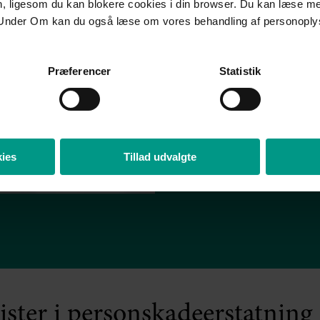
en, ligesom du kan blokere cookies i din browser. Du kan læse 
” At have Hju
Under Om kan du også læse om vores behandling af personoply
sidelinjen har vær
givet os ro og tr
Præferencer
Statistik
konkrete råd, og al
der, har støttet os
det, og vi vil t
HjulmandKaptain t
ies
Tillad udvalgte
for rådgivn
ister i personskadeerstatning