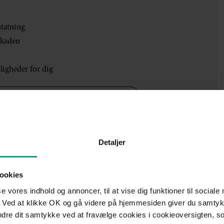
statning
skaden
ligheder for dig
ine erstatningsmuligheder efter vold"
Detaljer
ookies
se vores indhold og annoncer, til at vise dig funktioner til sociale
 siger
 Ved at klikke OK og gå videre på hjemmesiden giver du samtykk
ændre dit samtykke ved at fravælge cookies i cookieoversigten, s