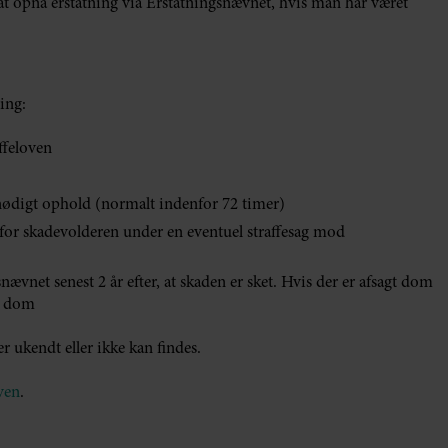
 at opnå erstatning via Erstatningsnævnet, hvis man har været
ning:
ffeloven
unødigt ophold (normalt indenfor 72 timer)
for skadevolderen under en eventuel straffesag mod
ævnet senest 2 år efter, at skaden er sket. Hvis der er afsagt dom
ge dom
 ukendt eller ikke kan findes.
ven
.