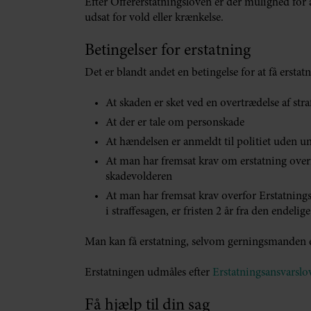
Efter Offererstatningsloven er der mulighed for
udsat for vold eller krænkelse.
Betingelser for erstatning
Det er blandt andet en betingelse for at få erstat
At skaden er sket ved en overtrædelse af stra
At der er tale om personskade
At hændelsen er anmeldt til politiet uden 
At man har fremsat krav om erstatning over
skadevolderen
At man har fremsat krav overfor Erstatningsn
i straffesagen, er fristen 2 år fra den endeli
Man kan få erstatning, selvom gerningsmanden er
Erstatningen udmåles efter
Erstatningsansvarslo
Få hjælp til din sag