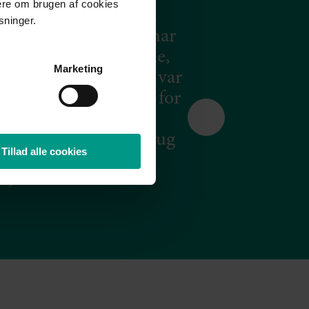
mere om brugen af cookies
lmandKaptain med på
sninger.
et fantastisk, og det har
yghed. Vi har fået gode,
Marketing
ene det at vide, at de var
 på turen. Kæmpe tak for
il enhver tid anbefale
il andre, der har brug
Tillad alle cookies
ing eller hjælp. ”
Bjarne