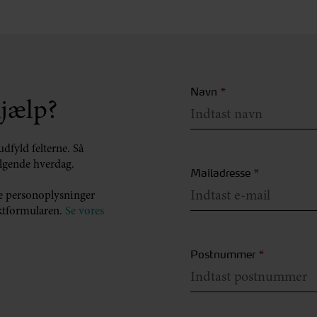
Navn
*
jælp?
udfyld felterne. Så
ølgende hverdag.
Mailadresse
*
me personoplysninger
taktformularen.
Se vores
Postnummer
*