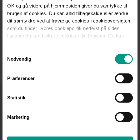
OK og gå videre på hjemmesiden giver du samtykke til
Specialer
brugen af cookies. Du kan altid tilbagekalde eller ændre
dit samtykke ved at fravælge cookies i cookieoversigten,
Erstatning for personskade
som du finder i vores cookiepolitik nederst på siden,
ligesom du kan blokere cookies i din browser. Du kan
Sygedagpengeregres
læse mere om brugen af cookies under Om i
cookiebanneret. Under Om kan du også læse om vores
Samtykkevalg
behandling af personoplysninger.
Nødvendig
Medlem af
- Foreningen for Erstatnings- og Forsikringsret
Præferencer
Tilmeld dig
Statistik
HjulmandKaptains
nyhedsbrev
Marketing
Få nyheder, invitationer til arrangementer, gode råd
og viden om jura inden for de fagområder, der