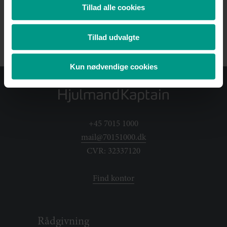
Tillad alle cookies
interesserer dig.
Tillad udvalgte
Tilmeld nyhedsbrev
Kun nødvendige cookies
+45 7015 1000
mail@70151000.dk
CVR: 32337120
Find kontor
Rådgivning