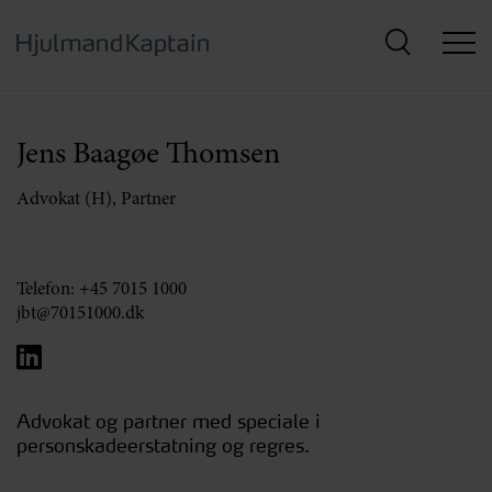
Hop
til
hovedindhold
Jens Baagøe Thomsen
Advokat (H), Partner
Telefon:
+45 7015 1000
jbt@70151000.dk
Advokat og partner med speciale i
personskadeerstatning og regres.