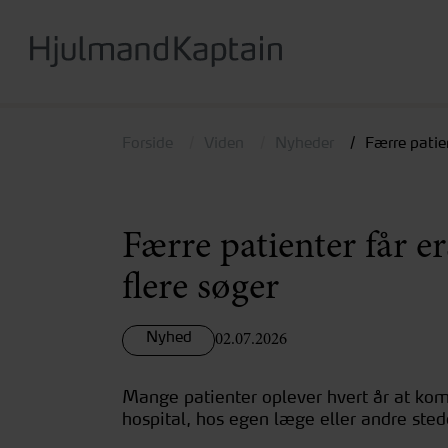
Hop
til
hovedindhold
Forside
Viden
Nyheder
Færre patie
Færre patienter får e
flere søger
Nyhed
02.07.2026
Mange patienter oplever hvert år at kom
hospital, hos egen læge eller andre ste