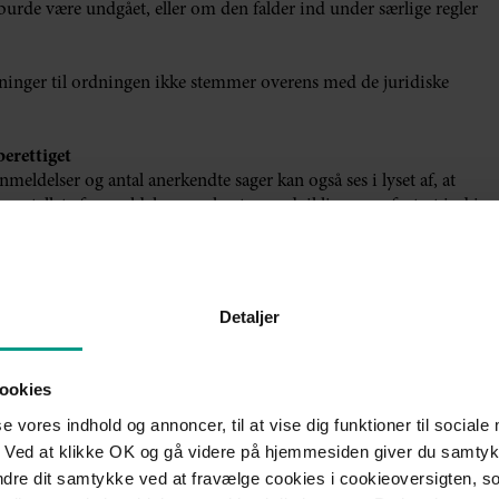
urde være undgået, eller om den falder ind under særlige regler
tninger til ordningen ikke stemmer overens med de juridiske
berettiget
ldelser og antal anerkendte sager kan også ses i lyset af, at
teg antallet af anmeldelser markant, og udviklingen er fortsat ind i
 her
r anerkendelse er opfyldt, vil anerkendelsesprocenten alt andet
Detaljer
 om patienternes retssikkerhed og forståelse af ordningen. På
ør brug af deres mulighed for at søge erstatning, og at sagerne
ookies
aldende anerkendelsesprocent skabe frustration og mistillid,
se vores indhold og annoncer, til at vise dig funktioner til sociale
overens med dets faktiske funktion.
 Ved at klikke OK og gå videre på hjemmesiden giver du samtykk
ændre dit samtykke ved at fravælge cookies i cookieoversigten, s