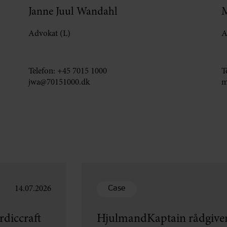
Janne Juul Wandahl
M
Advokat (L)
A
Telefon:
+45 7015 1000
T
jwa@70151000.dk
m
Case
14.07.2026
diccraft
HjulmandKaptain rådgiver