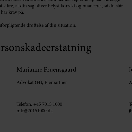
ikre, at din sag bliver belyst korrekt og nuanceret, så du står
 har krav på.
forpligtende drøftelse af din situation.
personskadeerstatning
Marianne Fruensgaard
J
Advokat (H), Ejerpartner
A
Telefon:
+45 7015 1000
T
mfr@70151000.dk
j