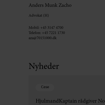
Anders Munk Zacho
Advokat (H)
Mobil:
+45 3147 4700
Telefon:
+45 7221 1730
aza@70151000.dk
Nyheder
Case
HjulmandKaptain rådgiver Nor