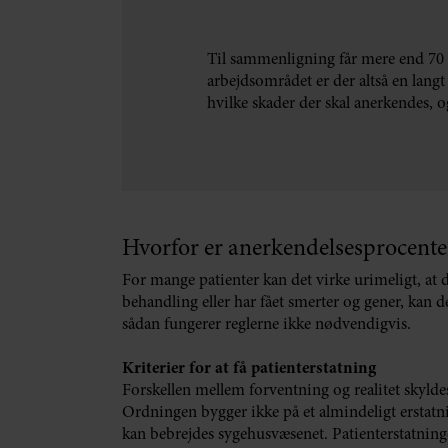
Til sammenligning får mere end 70 
arbejdsområdet er der altså en lang
hvilke skader der skal anerkendes, og
Hvorfor er anerkendelsesprocenten
For mange patienter kan det virke urimeligt, at de
behandling eller har fået smerter og gener, kan de
sådan fungerer reglerne ikke nødvendigvis.
Kriterier for at få patienterstatning
Forskellen mellem forventning og realitet skyldes
Ordningen bygger ikke på et almindeligt erstatnin
kan bebrejdes sygehusvæsenet. Patienterstatninge