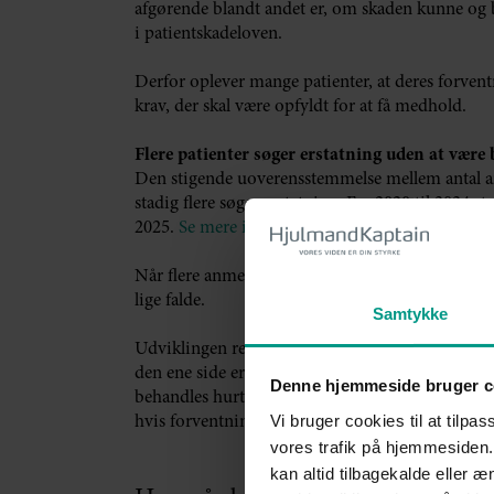
afgørende blandt andet er, om skaden kunne og b
i patientskadeloven.
Derfor oplever mange patienter, at deres forven
krav, der skal være opfyldt for at få medhold.
Flere patienter søger erstatning uden at være 
Den stigende uoverensstemmelse mellem antal anme
stadig flere søger erstatning. Fra 2020 til 2024 s
2025.
Se mere i nyheden fra Patienterstatningen
Når flere anmelder skader, uden at kriterierne fo
lige falde.
Samtykke
Udviklingen rejser et mere principielt spørgsmål
den ene side er det positivt, at flere patienter g
Denne hjemmeside bruger c
behandles hurtigere. På den anden side kan den f
Vi bruger cookies til at tilpas
hvis forventningerne til systemet ikke stemmer 
vores trafik på hjemmesiden.
kan altid tilbagekalde eller 