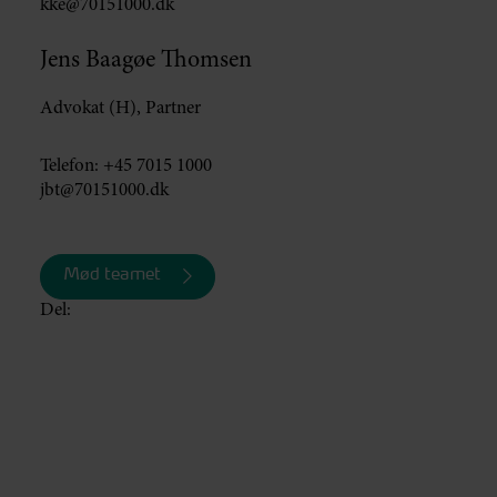
kke@70151000.dk
Jens Baagøe Thomsen
Advokat (H), Partner
Telefon:
+45 7015 1000
jbt@70151000.dk
Mød teamet
Del: