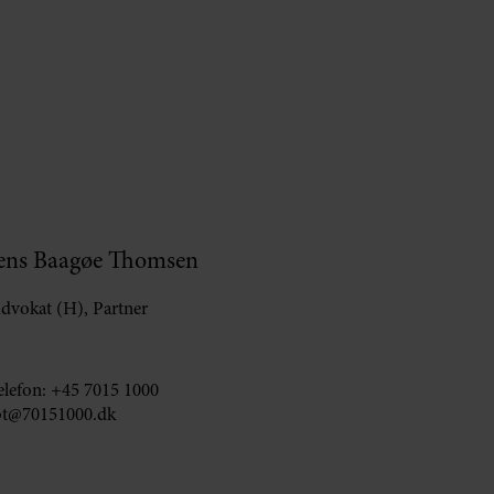
ens Baagøe Thomsen
dvokat (H), Partner
elefon:
+45 7015 1000
bt@70151000.dk