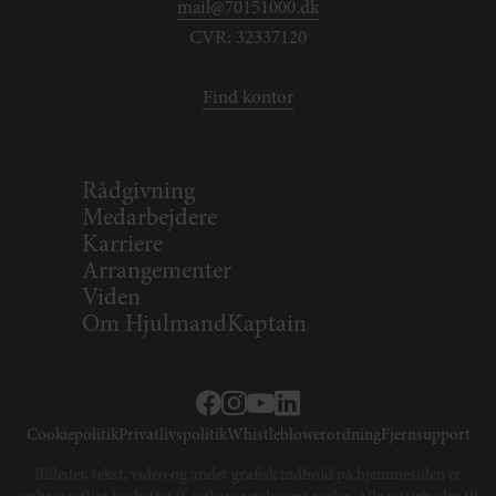
mail@70151000.dk
CVR: 32337120
Find kontor
Rådgivning
Medarbejdere
Karriere
Arrangementer
Viden
Om HjulmandKaptain
Cookiepolitik
Privatlivspolitik
Whistleblowerordning
Fjernsupport
Billeder, tekst, video og andet grafisk indhold på hjemmesiden er