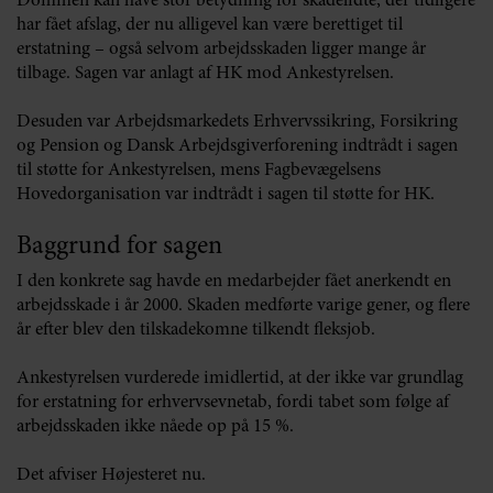
Dommen kan have stor betydning for skadelidte, der tidligere
har fået afslag, der nu alligevel kan være berettiget til
erstatning – også selvom arbejdsskaden ligger mange år
tilbage. Sagen var anlagt af HK mod Ankestyrelsen.
Desuden var Arbejdsmarkedets Erhvervssikring, Forsikring
og Pension og Dansk Arbejdsgiverforening indtrådt i sagen
til støtte for Ankestyrelsen, mens Fagbevægelsens
Hovedorganisation var indtrådt i sagen til støtte for HK.
Baggrund for sagen
I den konkrete sag havde en medarbejder fået anerkendt en
arbejdsskade i år 2000. Skaden medførte varige gener, og flere
år efter blev den tilskadekomne tilkendt fleksjob.
Ankestyrelsen vurderede imidlertid, at der ikke var grundlag
for erstatning for erhvervsevnetab, fordi tabet som følge af
arbejdsskaden ikke nåede op på 15 %.
Det afviser Højesteret nu.