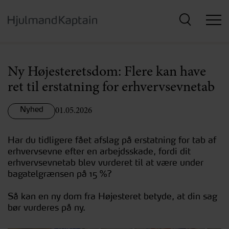
Hop
til
hovedindhold
Ny Højesteretsdom: Flere kan have
ret til erstatning for erhvervsevnetab
Nyhed
01.05.2026
Har du tidligere fået afslag på erstatning for tab af
erhvervsevne efter en arbejdsskade, fordi dit
erhvervsevnetab blev vurderet til at være under
bagatelgrænsen på 15 %?
Så kan en ny dom fra Højesteret betyde, at din sag
bør vurderes på ny.