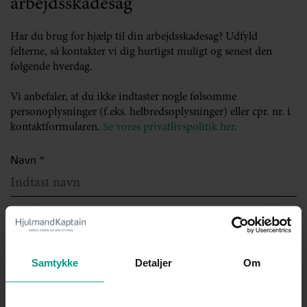
arbejdsskadesag
Har du brug for hjælp til din arbejdsskadesag? Udfyld
felterne, så kontakter vi dig hurtigst muligt og senest den
følgende hverdag.
Vi anbefaler, at du ikke indtaster nogle følsomme
personoplysninger (f.eks. helbredsoplysninger) eller cpr. nr. i
kontaktformularen.
Se vores privatlivspolitik her.
Navn
*
Mailadresse
*
Samtykke
Detaljer
Om