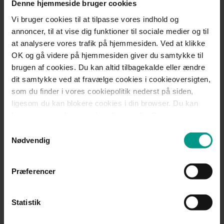
Denne hjemmeside bruger cookies
Postnummer
*
Vi bruger cookies til at tilpasse vores indhold og
annoncer, til at vise dig funktioner til sociale medier og til
at analysere vores trafik på hjemmesiden. Ved at klikke
OK og gå videre på hjemmesiden giver du samtykke til
By
*
brugen af cookies. Du kan altid tilbagekalde eller ændre
dit samtykke ved at fravælge cookies i cookieoversigten,
som du finder i vores cookiepolitik nederst på siden,
ligesom du kan blokere cookies i din browser. Du kan
læse mere om brugen af cookies under Om i
Tlf. nummer
*
cookiebanneret. Under Om kan du også læse om vores
Samtykkevalg
behandling af personoplysninger.
Nødvendig
Præferencer
Beskrivelse af problem
*
Statistik