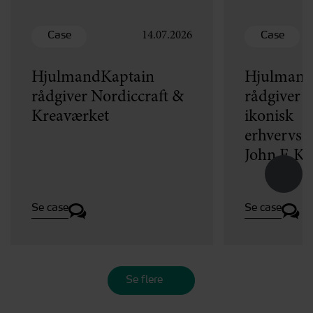
Case
Case
14.07.2026
HjulmandKaptain
Hjulmand
rådgiver Nordiccraft &
rådgiver v
Kreaværket
ikonisk
erhvervse
John F. K
Se case
Se case
Se flere