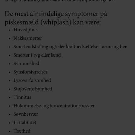
at lægen udførligt journalfører dine symptomer/gener.
De mest almindelige symptomer på
piskesmæld (whiplash) kan være:
Hovedpine
Nakkesmerter
Smerteudstråling og/eller kraftnedsættelse i arme og ben
Smerter i ryg eller lænd
Svimmelhed
Synsforstyrrelser
Lysoverfølsomhed
Støjoverfølsomhed
Tinnitus
Hukommelse- og koncentrationsbesvær
Søvnbesvær
Irritabilitet
Træthed