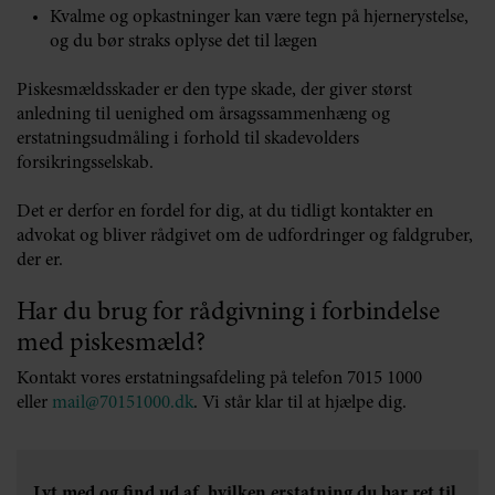
Kvalme og opkastninger kan være tegn på hjernerystelse,
og du bør straks oplyse det til lægen
Piskesmældsskader er den type skade, der giver størst
anledning til uenighed om årsagssammenhæng og
erstatningsudmåling i forhold til skadevolders
forsikringsselskab.
Det er derfor en fordel for dig, at du tidligt kontakter en
advokat og bliver rådgivet om de udfordringer og faldgruber,
der er.
Har du brug for rådgivning i forbindelse
med piskesmæld?
Kontakt vores erstatningsafdeling på telefon 7015 1000
eller
mail@70151000.dk
. Vi står klar til at hjælpe dig.
Lyt med og find ud af, hvilken erstatning du har ret til,