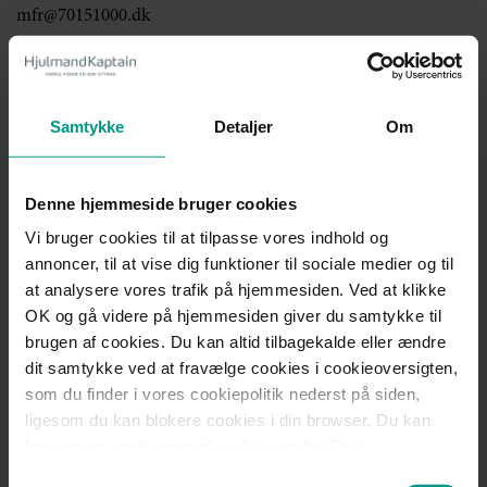
mfr@70151000.dk
Janne Juul Wandahl
Samtykke
Detaljer
Om
Advokat (L)
Denne hjemmeside bruger cookies
Telefon:
+45 7015 1000
Vi bruger cookies til at tilpasse vores indhold og
jwa@70151000.dk
annoncer, til at vise dig funktioner til sociale medier og til
at analysere vores trafik på hjemmesiden. Ved at klikke
OK og gå videre på hjemmesiden giver du samtykke til
brugen af cookies. Du kan altid tilbagekalde eller ændre
Jens Baagøe Thomsen
dit samtykke ved at fravælge cookies i cookieoversigten,
som du finder i vores cookiepolitik nederst på siden,
Advokat (H), Partner
ligesom du kan blokere cookies i din browser. Du kan
læse mere om brugen af cookies under Om i
Telefon:
+45 7015 1000
cookiebanneret. Under Om kan du også læse om vores
jbt@70151000.dk
Samtykkevalg