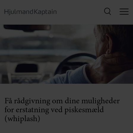
Hop
til
hovedindhold
Få rådgivning om dine muligheder
for erstatning ved piskesmæld
(whiplash)