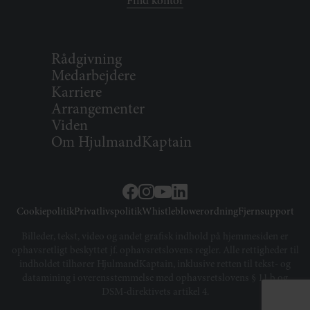
Find kontor
Rådgivning
Medarbejdere
Karriere
Arrangementer
Viden
Om HjulmandKaptain
Cookiepolitik
Privatlivspolitik
Whistleblowerordning
Fjernsupport
Billeder, tekst, video og andet grafisk indhold på hjemmesiden er
ophavsretligt beskyttet jf. ophavsretslovens regler. Alle rettigheder til
indholdet tilhører HjulmandKaptain, inklusive retten til tekst- og
datamining i overensstemmelse med ophavsretslovens § 11 b og
DSM-direktivets artikel 4.