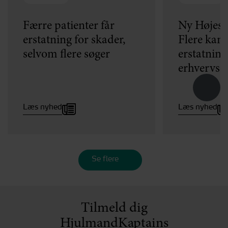
Færre patienter får
Ny Højest
erstatning for skader,
Flere kan h
selvom flere søger
erstatning
erhvervse
Læs nyhed
Læs nyhed
Se flere
Tilmeld dig
HjulmandKaptains