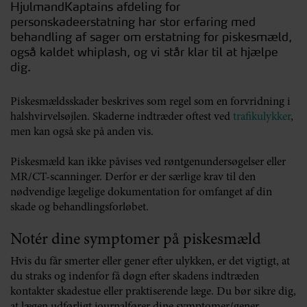
HjulmandKaptains afdeling for
personskadeerstatning har stor erfaring med
behandling af sager om erstatning for piskesmæld,
også kaldet whiplash, og vi står klar til at hjælpe
dig.
Piskesmældsskader beskrives som regel som en forvridning i
halshvirvelsøjlen. Skaderne indtræder oftest ved
trafikulykker
,
men kan også ske på anden vis.
Piskesmæld kan ikke påvises ved røntgenundersøgelser eller
MR/CT-scanninger. Derfor er der særlige krav til den
nødvendige lægelige dokumentation for omfanget af din
skade og behandlingsforløbet.
Notér dine symptomer på piskesmæld
Hvis du får smerter eller gener efter ulykken, er det vigtigt, at
du straks og indenfor få døgn efter skadens indtræden
kontakter skadestue eller praktiserende læge. Du bør sikre dig,