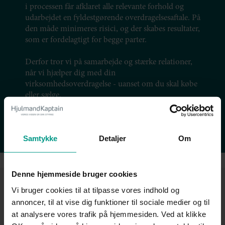
i processen får afklaret alle relevante forhold og
udarbejdet en fyldestgørende overdragelsesaftale. På
den måde minimeres risici, og der skabes resultater,
som er fordelagtigt for begge parter.
Derfor tror vi på samarbejde og stærke relationer,
når vi hjælper dig med din
virksomhedsoverdragelse - uanset om du skal købe
eller sælge.
Få at vide hvordan vi hjælper dig
Samtykke
Detaljer
Om
Denne hjemmeside bruger cookies
Se, hvordan vi har hjulpet andre
Vi bruger cookies til at tilpasse vores indhold og
annoncer, til at vise dig funktioner til sociale medier og til
at analysere vores trafik på hjemmesiden. Ved at klikke