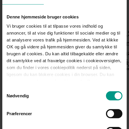
Mød nogle af de kunder, vi har hjulpet
Denne hjemmeside bruger cookies
Vi bruger cookies til at tilpasse vores indhold og
HjulmandKaptain
Modino AS
annoncer, til at vise dig funktioner til sociale medier og til
at analysere vores trafik på hjemmesiden. Ved at klikke
rådgiver Svanehøj i
var enige 
OK og gå videre på hjemmesiden giver du samtykke til
forbindelse med opkøb
var Hjulm
brugen af cookies. Du kan altid tilbagekalde eller ændre
dit samtykke ved at fravælge cookies i cookieoversigten,
uundværli
Se case
som du finder i vores cookiepolitik nederst på siden,
processen
ligesom du kan blokere cookies i din browser. Du kan
læse mere om brugen af cookies under Om i
Se case
cookiebanneret. Under Om kan du også læse om vores
Samtykkevalg
behandling af personoplysninger.
Nødvendig
Præferencer
Kontakt vores specialister i
virksomhedsoverdragelse