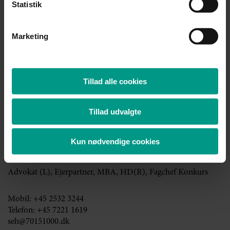
Statistik
Thomas T. Bang Christensen
Marketing
Advokat, Ejerpartner
Mobil:
+45 4128 0175
Tillad alle cookies
Telefon:
+45 7221 1617
ttc@70151000.dk
Tillad udvalgte
Kun nødvendige cookies
Søren Ehlert
Advokat (L), Ejerpartner, MBA, HD(R), Fagchef Konkurs
Mobil:
+45 2532 3244
Telefon:
+45 7221 1619
seh@70151000.dk