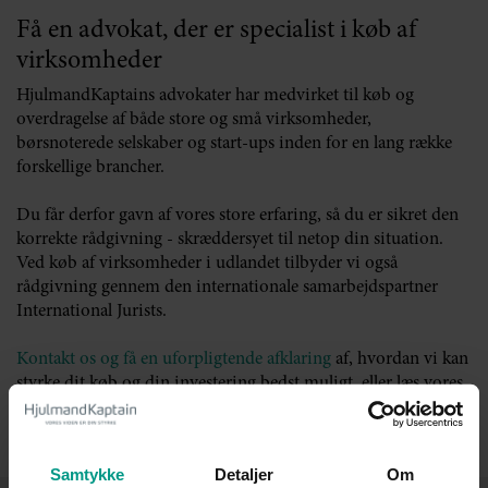
Få en advokat, der er specialist i køb af
virksomheder
HjulmandKaptains advokater har medvirket til køb og
overdragelse af både store og små virksomheder,
børsnoterede selskaber og start-ups inden for en lang række
forskellige brancher.
Du får derfor gavn af vores store erfaring, så du er sikret den
korrekte rådgivning - skræddersyet til netop din situation.
Ved køb af virksomheder i udlandet tilbyder vi også
rådgivning gennem den internationale samarbejdspartner
International Jurists.
Kontakt os og få en uforpligtende afklaring
af, hvordan vi kan
styrke dit køb og din investering bedst muligt, eller læs vores
guide til,
hvordan du skaber den bedste proces, når du skal
købe virksomhed
.
Samtykke
Detaljer
Om