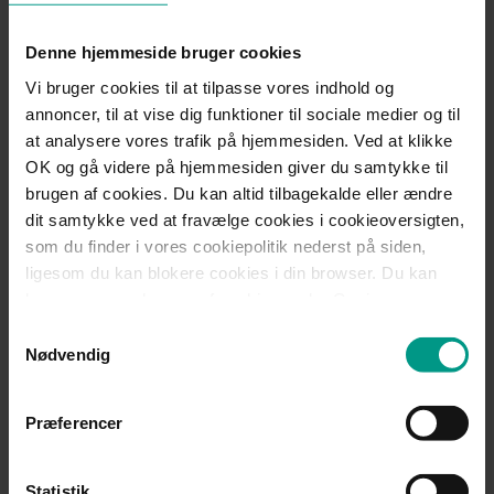
Telefon:
+45 7015 1000
Denne hjemmeside bruger cookies
mfr@70151000.dk
Vi bruger cookies til at tilpasse vores indhold og
annoncer, til at vise dig funktioner til sociale medier og til
at analysere vores trafik på hjemmesiden. Ved at klikke
Jens Baagøe Thomsen
OK og gå videre på hjemmesiden giver du samtykke til
brugen af cookies. Du kan altid tilbagekalde eller ændre
Advokat (H), Partner
dit samtykke ved at fravælge cookies i cookieoversigten,
som du finder i vores cookiepolitik nederst på siden,
Telefon:
+45 7015 1000
ligesom du kan blokere cookies i din browser. Du kan
jbt@70151000.dk
læse mere om brugen af cookies under Om i
cookiebanneret. Under Om kan du også læse om vores
Samtykkevalg
behandling af personoplysninger.
Nødvendig
Anders Munk Zacho
Præferencer
Advokat (H)
Statistik