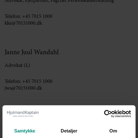
Advokat, Ejerpartner, Fagchef Personskadeerstatning
Telefon:
+45 7015 1000
kke@70151000.dk
Janne Juul Wandahl
Advokat (L)
Telefon:
+45 7015 1000
jwa@70151000.dk
Marianne Fruensgaard
Samtykke
Detaljer
Om
Advokat (H), Ejerpartner