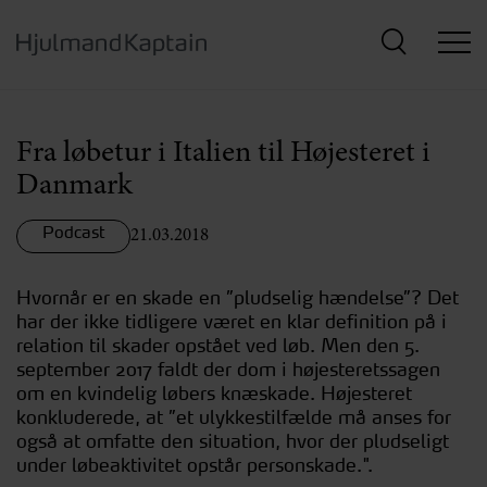
Hop
til
hovedindhold
Fra løbetur i Italien til Højesteret i
Danmark
Podcast
21.03.2018
Hvornår er en skade en ”pludselig hændelse”? Det
har der ikke tidligere været en klar definition på i
relation til skader opstået ved løb. Men den 5.
september 2017 faldt der dom i højesteretssagen
om en kvindelig løbers knæskade. Højesteret
konkluderede, at ”et ulykkestilfælde må anses for
også at omfatte den situation, hvor der pludseligt
under løbeaktivitet opstår personskade.".