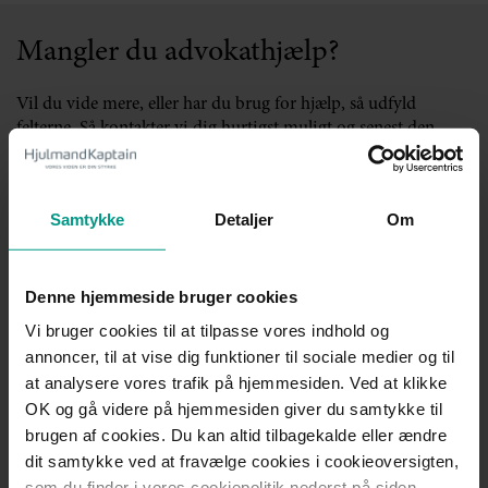
Mangler du advokathjælp?
Vil du vide mere, eller har du brug for hjælp, så udfyld
felterne. Så kontakter vi dig hurtigst muligt og senest den
følgende hverdag.
Vi anbefaler, at du ikke indtaster nogle følsomme
Samtykke
Detaljer
Om
personoplysninger (f.eks. helbredsoplysninger) eller cpr. nr. i
kontaktformularen.
Se vores privatlivspolitik her.
Denne hjemmeside bruger cookies
Navn
*
Vi bruger cookies til at tilpasse vores indhold og
annoncer, til at vise dig funktioner til sociale medier og til
at analysere vores trafik på hjemmesiden. Ved at klikke
OK og gå videre på hjemmesiden giver du samtykke til
Mailadresse
*
brugen af cookies. Du kan altid tilbagekalde eller ændre
dit samtykke ved at fravælge cookies i cookieoversigten,
som du finder i vores cookiepolitik nederst på siden,