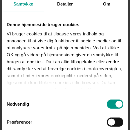
og retssager.
Samtykke
Detaljer
Om
Marias vigtigste fokus er at være effektiv, personlig og
tilgængelig. På den måde understøtter hun din sag bedst
Denne hjemmeside bruger cookies
muligt og sikrer, at den bliver håndteret med omhu og
Vi bruger cookies til at tilpasse vores indhold og
ekspertise.
annoncer, til at vise dig funktioner til sociale medier og til
at analysere vores trafik på hjemmesiden. Ved at klikke
OK og gå videre på hjemmesiden giver du samtykke til
Tilmeld dig
brugen af cookies. Du kan altid tilbagekalde eller ændre
HjulmandKaptains
dit samtykke ved at fravælge cookies i cookieoversigten,
nyhedsbrev
som du finder i vores cookiepolitik nederst på siden,
ligesom du kan blokere cookies i din browser. Du kan
læse mere om brugen af cookies under Om i
Få nyheder, invitationer til arrangementer, gode råd
cookiebanneret. Under Om kan du også læse om vores
og viden om jura inden for de fagområder, der
Samtykkevalg
behandling af personoplysninger.
Nødvendig
interesserer dig.
Tilmeld nyhedsbrev
Præferencer