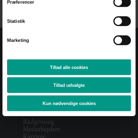
Præferencer
Tilmeld nyhedsbrev
Statistik
Marketing
+45 7015 1000
Tillad alle cookies
mail@70151000.dk
CVR: 32337120
Tillad udvalgte
Find kontor
Kun nødvendige cookies
Rådgivning
Medarbejdere
Karriere