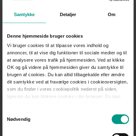
Som en del af administrationen er det Saras primære opgave
Samtykke
Detaljer
Om
at skabe og understøtte en velfungerende daglig drift og
optimale arbejdsgange hos HjulmandKaptain.
Denne hjemmeside bruger cookies
Administrationens hovedopgave er at understøtte
advokaternes arbejde bedst muligt, sikre fremdrift og
Vi bruger cookies til at tilpasse vores indhold og
udvikling samt at give vores kunder den bedst mulige
annoncer, til at vise dig funktioner til sociale medier og til
oplevelse og service, uanset hvordan de er i kontakt med os.
at analysere vores trafik på hjemmesiden. Ved at klikke
OK og gå videre på hjemmesiden giver du samtykke til
brugen af cookies. Du kan altid tilbagekalde eller ændre
Tilmeld dig
dit samtykke ved at fravælge cookies i cookieoversigten,
som du finder i vores cookiepolitik nederst på siden,
HjulmandKaptains
ligesom du kan blokere cookies i din browser. Du kan
nyhedsbrev
læse mere om brugen af cookies under Om i
cookiebanneret. Under Om kan du også læse om vores
Samtykkevalg
Få nyheder, invitationer til arrangementer, gode råd
behandling af personoplysninger.
Nødvendig
og viden om jura inden for de fagområder, der
interesserer dig.