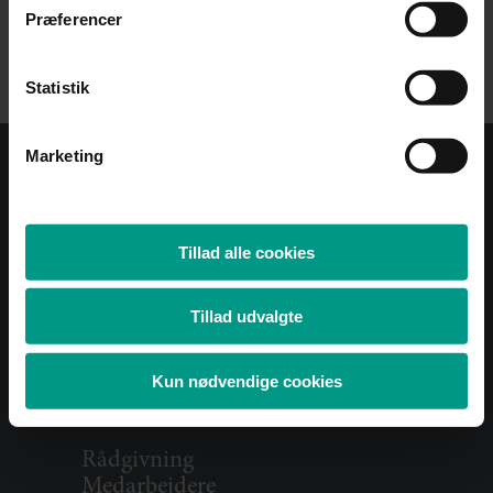
interesserer dig.
Præferencer
Tilmeld nyhedsbrev
Statistik
Marketing
+45 7015 1000
Tillad alle cookies
mail@70151000.dk
CVR: 32337120
Tillad udvalgte
Find kontor
Kun nødvendige cookies
Rådgivning
Medarbejdere