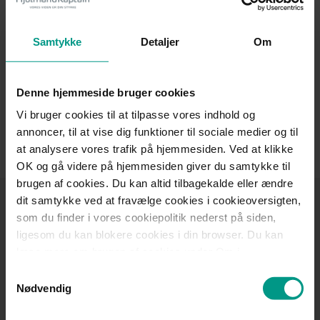
sikkerhed.
Som en del af administrationen er det Maries primære opgave
Samtykke
Detaljer
Om
at skabe og understøtte en velfungerende daglig drift og
optimale arbejdsgange hos HjulmandKaptain.
Denne hjemmeside bruger cookies
Administrationens hovedopgave er at understøtte
Vi bruger cookies til at tilpasse vores indhold og
advokaternes arbejde bedst muligt, sikre fremdrift og
annoncer, til at vise dig funktioner til sociale medier og til
udvikling samt at give vores kunder den bedst mulige
oplevelse og service, uanset hvordan de er i kontakt med os.
at analysere vores trafik på hjemmesiden. Ved at klikke
OK og gå videre på hjemmesiden giver du samtykke til
brugen af cookies. Du kan altid tilbagekalde eller ændre
dit samtykke ved at fravælge cookies i cookieoversigten,
Tilmeld dig
som du finder i vores cookiepolitik nederst på siden,
HjulmandKaptains
ligesom du kan blokere cookies i din browser. Du kan
nyhedsbrev
læse mere om brugen af cookies under Om i
cookiebanneret. Under Om kan du også læse om vores
Samtykkevalg
behandling af personoplysninger.
Få nyheder, invitationer til arrangementer, gode råd
Nødvendig
og viden om jura inden for de fagområder, der