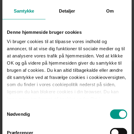
Som advokatsekretær hos HjulmandKaptain er Lone
Christiansen juridisk sagsbehandler inden for fagområderne
Samtykke
Detaljer
Om
konkurs, dødsboskifte, familieret, strafferet og gældssanering.
Lones vigtigste fokus er at være effektiv, personlig og
Denne hjemmeside bruger cookies
tilgængelig. På den måde understøtter hun din sag bedst
Vi bruger cookies til at tilpasse vores indhold og
muligt og sikrer, at den bliver håndteret med omhu og
annoncer, til at vise dig funktioner til sociale medier og til
ekspertise.
at analysere vores trafik på hjemmesiden. Ved at klikke
OK og gå videre på hjemmesiden giver du samtykke til
brugen af cookies. Du kan altid tilbagekalde eller ændre
Tilmeld dig
dit samtykke ved at fravælge cookies i cookieoversigten,
HjulmandKaptains
som du finder i vores cookiepolitik nederst på siden,
nyhedsbrev
ligesom du kan blokere cookies i din browser. Du kan
læse mere om brugen af cookies under Om i
cookiebanneret. Under Om kan du også læse om vores
Få nyheder, invitationer til arrangementer, gode råd
Samtykkevalg
behandling af personoplysninger.
Nødvendig
og viden om jura inden for de fagområder, der
interesserer dig.
Præferencer