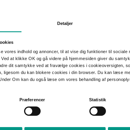
hu og ekspertise.
HR-koordinator, hvor hun er med til at sikre drift, udvikling
 daglig drift og optimale arbejdsgange hos HjulmandKaptain.
Detaljer
ookies
se vores indhold og annoncer, til at vise dig funktioner til sociale
Få nyheder, invitationer
 Ved at klikke OK og gå videre på hjemmesiden giver du samtykk
jura inden for de fagomr
ændre dit samtykke ved at fravælge cookies i cookieoversigten, s
en, ligesom du kan blokere cookies i din browser. Du kan læse 
Tilmeld nyhedsbrev
Under Om kan du også læse om vores behandling af personoply
Præferencer
Statistik