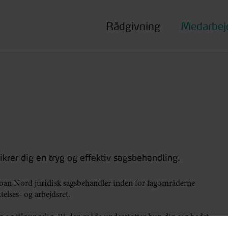
Rådgivning
Medarbej
ikrer dig en tryg og effektiv sagsbehandling.
an Nord juridisk sagsbehandler inden for fagområderne
elses- og arbejdsret.
lig og tilgængelig. På den måde understøtter hun din sag bedst