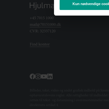
Kun nødvendige cook
+45 7015 1000
mail@70151000.dk
CVR: 32337120
Find kontor
Billeder, tekst, video og andet grafisk indhold på hjem
ophavsretslovens regler. Alle rettigheder til indholde
retten til tekst- og datamining i overensstemmelse m
direktivets artikel 4.