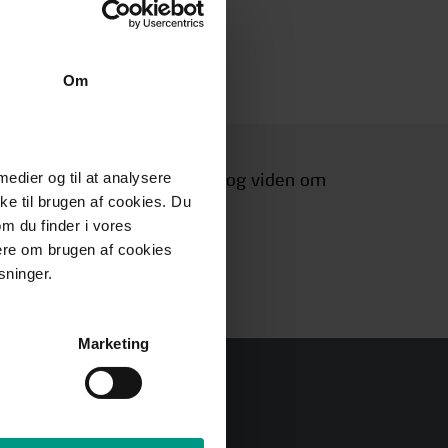
Om
 medier og til at analysere
 til arrangementer, gode råd og viden om
e til brugen af cookies. Du
åder, der interesserer dig.
om du finder i vores
mere om brugen af cookies
sninger.
Marketing