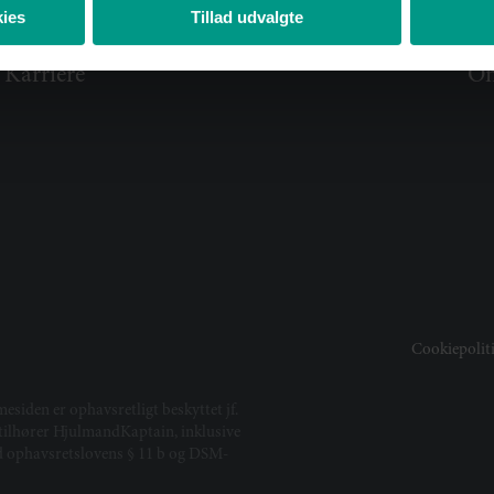
ies
Tillad udvalgte
Rådgivning
Ar
Medarbejdere
Vi
Karriere
Om
Cookiepolit
mesiden er ophavsretligt beskyttet jf.
t tilhører HjulmandKaptain, inklusive
ed ophavsretslovens § 11 b og DSM-