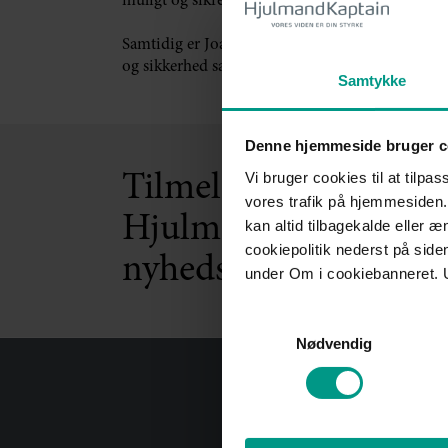
muligt og sikrer, at den bliver håndteret med om
Samtidig er Joan en del af administrationen som 
og sikkerhed samt understøtte en velfungerende
Samtykke
Denne hjemmeside bruger c
Vi bruger cookies til at tilpas
Tilmeld dig
vores trafik på hjemmesiden.
HjulmandKaptains
kan altid tilbagekalde eller 
cookiepolitik nederst på sid
nyhedsbrev
under Om i cookiebanneret. 
Samtykkevalg
Nødvendig