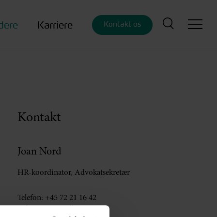
dere
Karriere
Kontakt os
Kontakt
Joan Nord
HR-koordinator, Advokatsekretær
Telefon:
+45 72 21 16 42
jnd@70151000.dk