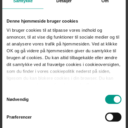
Samtykke
Detaljer
Om
Dortes vigtigste fokus er at være effektiv, personlig og
tilgængelig. På den måde understøtter hun din sag bedst
Denne hjemmeside bruger cookies
muligt og sikrer, at den bliver håndteret med omhu og
ekspertise.
Vi bruger cookies til at tilpasse vores indhold og
annoncer, til at vise dig funktioner til sociale medier og til
at analysere vores trafik på hjemmesiden. Ved at klikke
OK og gå videre på hjemmesiden giver du samtykke til
Tilmeld dig
brugen af cookies. Du kan altid tilbagekalde eller ændre
HjulmandKaptains
dit samtykke ved at fravælge cookies i cookieoversigten,
nyhedsbrev
som du finder i vores cookiepolitik nederst på siden,
ligesom du kan blokere cookies i din browser. Du kan
Få nyheder, invitationer til arrangementer, gode råd
læse mere om brugen af cookies under Om i
og viden om jura inden for de fagområder, der
cookiebanneret. Under Om kan du også læse om vores
Samtykkevalg
interesserer dig.
behandling af personoplysninger.
Nødvendig
Tilmeld nyhedsbrev
Præferencer