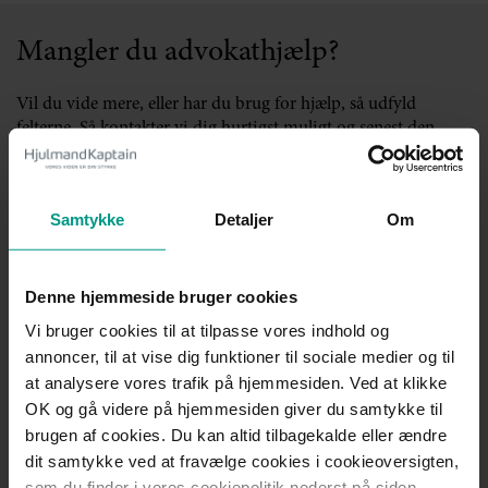
Mangler du advokathjælp?
Vil du vide mere, eller har du brug for hjælp, så udfyld
felterne. Så kontakter vi dig hurtigst muligt og senest den
følgende hverdag.
Vi anbefaler, at du ikke indtaster nogle følsomme
Samtykke
Detaljer
Om
personoplysninger (f.eks. helbredsoplysninger) eller cpr. nr. i
kontaktformularen.
Se vores privatlivspolitik her.
Denne hjemmeside bruger cookies
Navn
*
Vi bruger cookies til at tilpasse vores indhold og
annoncer, til at vise dig funktioner til sociale medier og til
at analysere vores trafik på hjemmesiden. Ved at klikke
OK og gå videre på hjemmesiden giver du samtykke til
Mailadresse
*
brugen af cookies. Du kan altid tilbagekalde eller ændre
dit samtykke ved at fravælge cookies i cookieoversigten,
som du finder i vores cookiepolitik nederst på siden,