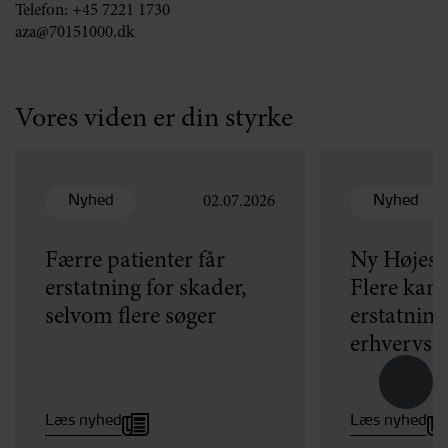
Telefon:
+45 7221 1730
aza@70151000.dk
Vores viden er din styrke
Nyhed
Nyhed
02.07.2026
Færre patienter får
Ny Højest
erstatning for skader,
Flere kan h
selvom flere søger
erstatning
erhvervse
Læs nyhed
Læs nyhed