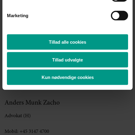
Telefon:
+45 7015 1000
mfr@70151000.dk
Marketing
Jens Baagøe Thomsen
Tillad alle cookies
Advokat (H), Partner
Tillad udvalgte
Telefon:
+45 7015 1000
jbt@70151000.dk
Kun nødvendige cookies
Anders Munk Zacho
Advokat (H)
Mobil:
+45 3147 4700