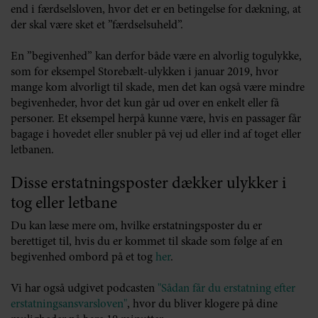
end i færdselsloven, hvor det er en betingelse for dækning, at
der skal være sket et ”færdselsuheld”.
En ”begivenhed” kan derfor både være en alvorlig togulykke,
som for eksempel Storebælt-ulykken i januar 2019, hvor
mange kom alvorligt til skade, men det kan også være mindre
begivenheder, hvor det kun går ud over en enkelt eller få
personer. Et eksempel herpå kunne være, hvis en passager får
bagage i hovedet eller snubler på vej ud eller ind af toget eller
letbanen.
Disse erstatningsposter dækker ulykker i
tog eller letbane
Du kan læse mere om, hvilke erstatningsposter du er
berettiget til, hvis du er kommet til skade som følge af en
begivenhed ombord på et tog
her
.
Vi har også udgivet podcasten
"Sådan får du erstatning efter
erstatningsansvarsloven"
, hvor du bliver klogere på dine