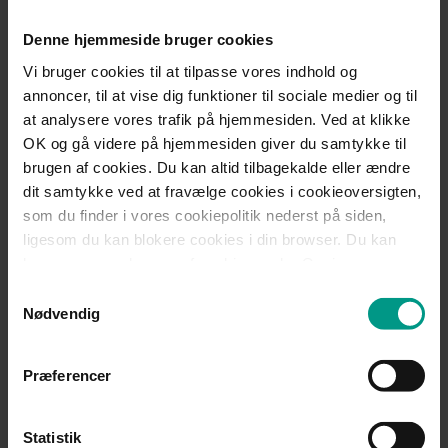
Telefon:
+45 7015 1000
Denne hjemmeside bruger cookies
kke@70151000.dk
Vi bruger cookies til at tilpasse vores indhold og
annoncer, til at vise dig funktioner til sociale medier og til
at analysere vores trafik på hjemmesiden. Ved at klikke
OK og gå videre på hjemmesiden giver du samtykke til
Janne Juul Wandahl
brugen af cookies. Du kan altid tilbagekalde eller ændre
dit samtykke ved at fravælge cookies i cookieoversigten,
Advokat (L)
som du finder i vores cookiepolitik nederst på siden,
ligesom du kan blokere cookies i din browser. Du kan
Telefon:
+45 7015 1000
læse mere om brugen af cookies under Om i
jwa@70151000.dk
cookiebanneret. Under Om kan du også læse om vores
Samtykkevalg
behandling af personoplysninger.
Nødvendig
Marianne Fruensgaard
Præferencer
Advokat (H), Ejerpartner
Statistik