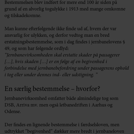
Bestemmelsen blev indført for mere end 100 år siden på
grund af en alvorlig togulykke i 1913 med mange omkomne
og tilskadekomne.
Man kunne efterfølgende ikke finde ud af, hvem der var
ansvarlig for ulykken, og derfor vedtog man en bred
erstatningsbestemmelse, som i dag findes i jernbanelovens §
49, og som har følgende ordlyd:
”Jernbanevirksomheden skal erstatte skader på passagerer
[…], hvis skaden […] er en følge af en begivenhed i
forbindelse med jernbanebefordring under passagerens ophold
i tog eller under dennes ind- eller udstigning. ”
En særlig bestemmelse – hvorfor?
Jernbanevirksomhed omfatter både almindelige tog som
DSB, Arriva mv. men også letbanedriften i Aarhus og
Odense.
Der findes en lignende bestemmelse i færdselsloven, men
udtrykket ”begivenhed” dækker mere bredt i jernbaneloven