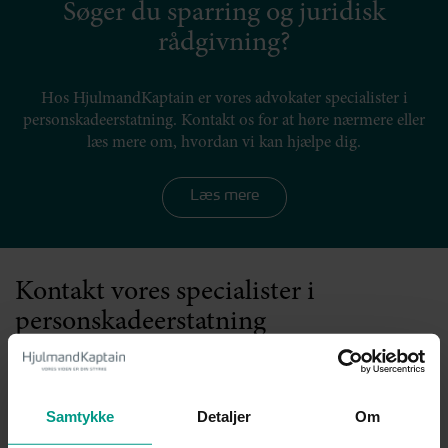
Søger du sparring og juridisk
rådgivning?
Hos HjulmandKaptain er vores advokater specialister i
personskadeerstatning. Kontakt os for at høre nærmere eller
læs mere om, hvordan vi kan hjælpe dig.
Læs mere
Kontakt vores specialister i
personskadeerstatning
Karina Kellmer
Samtykke
Detaljer
Om
Advokat, Ejerpartner, Fagchef Personskadeerstatning