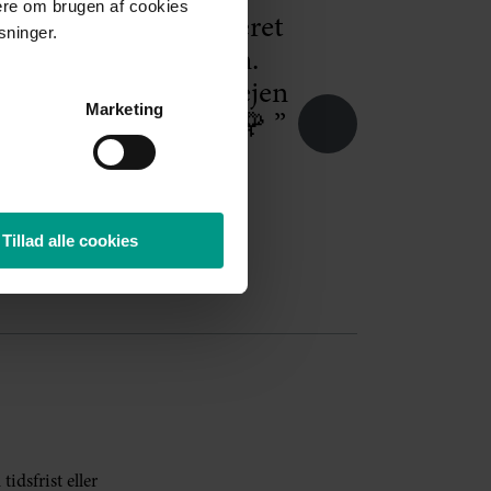
mere om brugen af cookies
ølt, at Birgitte har været
sninger.
n pludselige situation.
og forståelse hele vejen
Marketing
irgitte og Lone🙏🏻🌹 ”
Anonym
Tillad alle cookies
idsfrist eller