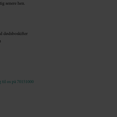
tig senere hen.
ed dødsboskifter
m
ng til os på 70151000