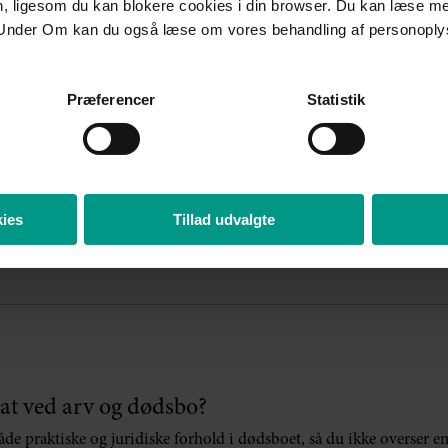
en, ligesom du kan blokere cookies i din browser. Du kan læse 
” Jeg har virkelig f
Under Om kan du også læse om vores behandling af personoply
der for mig i de
Meget professionel 
Præferencer
Statistik
igennem. Tak til B
ies
Tillad udvalgte
at ved arv og dødsbo?
 praktiske og juridiske forhold i dødsboet, så du ikke overser en t