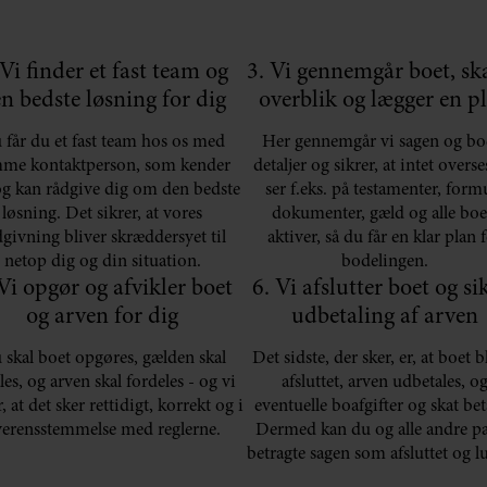
 Vi finder et fast team og
3. Vi gennemgår boet, sk
n bedste løsning for dig
overblik og lægger en p
 får du et fast team hos os med
Her gennemgår vi sagen og boe
me kontaktperson, som kender
detaljer og sikrer, at intet overse
og kan rådgive dig om den bedste
ser f.eks. på testamenter, form
løsning. Det sikrer, at vores
dokumenter, gæld og alle boe
dgivning bliver skræddersyet til
aktiver, så du får en klar plan 
netop dig og din situation.
bodelingen.
 Vi opgør og afvikler boet
6. Vi afslutter boet og si
og arven for dig
udbetaling af arven
 skal boet opgøres, gælden skal
Det sidste, der sker, er, at boet b
les, og arven skal fordeles - og vi
afsluttet, arven udbetales, o
r, at det sker rettidigt, korrekt og i
eventuelle boafgifter og skat bet
erensstemmelse med reglerne.
Dermed kan du og alle andre pa
betragte sagen som afsluttet og l