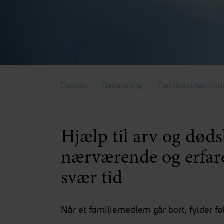
Forside
Rådgivning
Familieretlige forh
Hjælp til arv og døds
nærværende og erfare
svær tid
Når et familiemedlem går bort, fylder fø