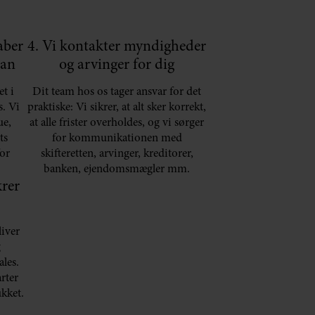
aber
4. Vi kontakter myndigheder
lan
og arvinger for dig
t i
Dit team hos os tager ansvar for det
s. Vi
praktiske: Vi sikrer, at alt sker korrekt,
ue,
at alle frister overholdes, og vi sørger
ts
for kommunikationen med
for
skifteretten, arvinger, kreditorer,
banken, ejendomsmægler mm.
krer
liver
g
ales.
rter
ukket.