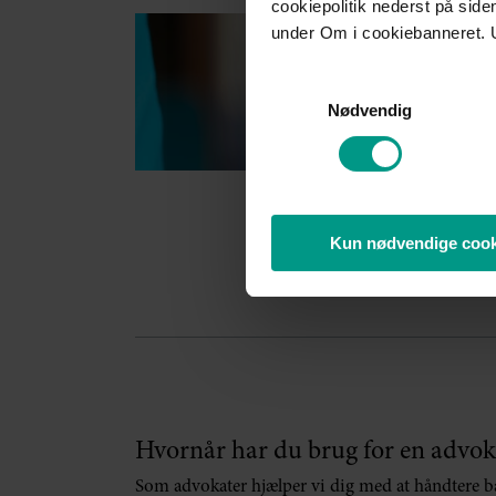
cookiepolitik nederst på sid
under Om i cookiebanneret. 
Samtykkevalg
Nødvendig
Kun nødvendige cook
Hvornår har du brug for en advok
Som advokater hjælper vi dig med at håndtere både