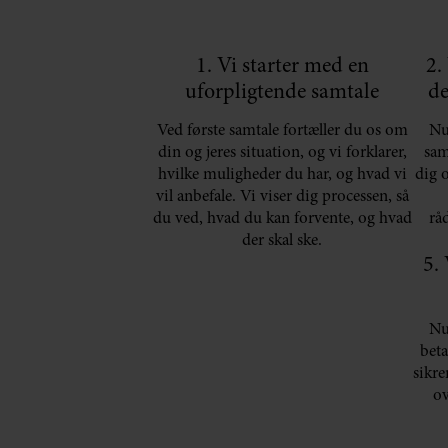
1. Vi starter med en
2.
uforpligtende samtale
de
Ved første samtale fortæller du os om
Nu
din og jeres situation, og vi forklarer,
sam
hvilke muligheder du har, og hvad vi
dig 
vil anbefale. Vi viser dig processen, så
du ved, hvad du kan forvente, og hvad
rå
der skal ske.
5.
Nu
beta
sikre
ov