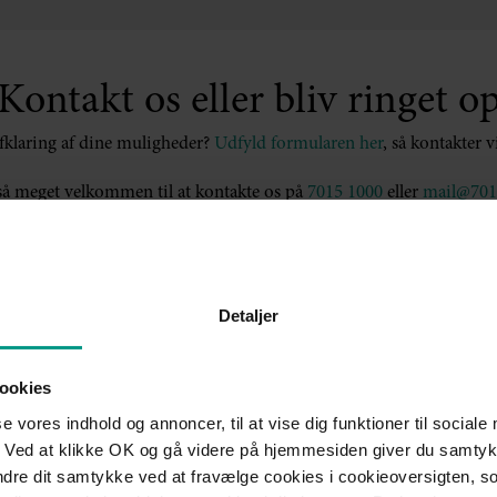
Kontakt os eller bliv ringet o
afklaring af dine muligheder?
Udfyld formularen her
, så kontakter 
å meget velkommen til at kontakte os på
7015 1000
eller
mail@701
Detaljer
ookies
er
se vores indhold og annoncer, til at vise dig funktioner til sociale
 Ved at klikke OK og gå videre på hjemmesiden giver du samtykk
ændre dit samtykke ved at fravælge cookies i cookieoversigten, s