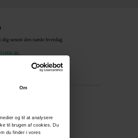
p
vi dig senest den næste hverdag.
51000.dk
.
Om
 medier og til at analysere
e til brugen af cookies. Du
om du finder i vores