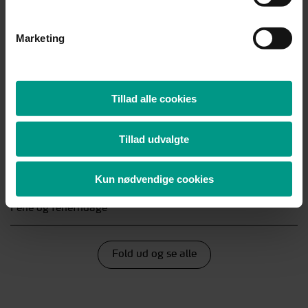
Mød teamet
Marketing
Andre læste også
Tillad alle cookies
Advarsel
Tillad udvalgte
Bortvisning
Direktørkontrakter
Kun nødvendige cookies
Ferie og feriefridage
Fold ud og se alle