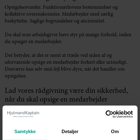
Opsigelsesvarsler. Funktionærlovens bestemmelser og
kollektive overenskomster. Medarbejder med særlig
beskyttelse. Saglige begrundelser og anciennitet.
Du skal som arbejdsgiver have styr på mange forhold, inden
du opsiger en medarbejder.
Det betyder, at det er nemt at træde ved siden af og
uforvarende opsige en medarbejder forkert eller urimeligt.
Desværre kan selv små fejl blive dyre, når det handler om
opsigelser.
Lad vores rådgivning være din sikkerhed,
når du skal opsige en medarbejder
Som specialister i ansættelses- og arbejdsret ved vi, hvad du
som arbejdsgiver skal være opmærksom på, når en
medarbejder skal opsiges – og vi kan hjælpe dig både før,
under og efter opsigelsen.
Samtykke
Detaljer
Om