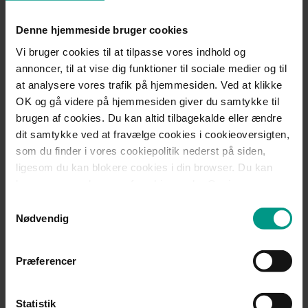
Har du spørgsmål til eksempelvis kontrakter, frister og
funktionærloven, eller brug for rådgivning i en konkret sag, så
Denne hjemmeside bruger cookies
du undgår krav om erstatning, godtgørelse eller efterfølgende
Vi bruger cookies til at tilpasse vores indhold og
sager mod tidligere medarbejdere, så er du altid velkommen
annoncer, til at vise dig funktioner til sociale medier og til
til at kontakte os. Den første samtale er altid uforpligtende.
at analysere vores trafik på hjemmesiden. Ved at klikke
OK og gå videre på hjemmesiden giver du samtykke til
brugen af cookies. Du kan altid tilbagekalde eller ændre
dit samtykke ved at fravælge cookies i cookieoversigten,
Kontakt
som du finder i vores cookiepolitik nederst på siden,
ligesom du kan blokere cookies i din browser. Du kan
læse mere om brugen af cookies under Om i
Jakob S. Johnsen
cookiebanneret. Under Om kan du også læse om vores
Samtykkevalg
behandling af personoplysninger.
Advokat (H), Partner, Fagchef Ansættelses- og arbejdsret
Nødvendig
Mobil:
+45 2215 1174
Præferencer
Telefon:
+45 7221 1737
jjo@70151000.dk
Statistik