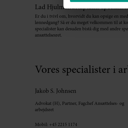
Lad HjulmandKaptains specialister
Er du i tvivl om, hvorvidt du kan opsige en meda
lønnedgang? Så er du meget velkommen til at kont
specialister kan desuden bistå dig med andre spø
ansættelsesret.
Vores specialister i a
Jakob S. Johnsen
Advokat (H), Partner, Fagchef Ansættelses- og
arbejdsret
Mobil:
+45 2215 1174