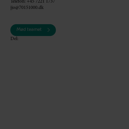
Telefon:
+45 7221 1737
jjo@70151000.dk
Mød teamet
Del: