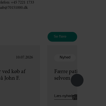
elefon:
+45 7221 1733
ab@70151000.dk
Se flere
Nyhed
10.07.2026
 ved køb af
Færre patienter får ers
å John F.
selvom flere søger
Læs nyhed