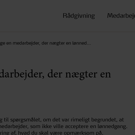
Rådgivning
Medarbej
ige en medarbejder, der nægter en lønned…
arbejder, der nægter en
g til spørgsmålet, om det var rimeligt begrundet, at
edarbejder, som ikke ville acceptere en lønnedgang.
ing af, hvad du skal være opmærksom på.