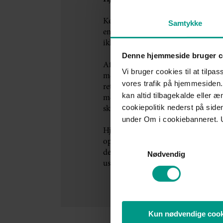
Kendelsen viser, at det kan være sag
Samtykke
en lønnedgang, hvis opsigelsen er
ikke er vilkårlig.
Denne hjemmeside bruger c
Afskedigelsesnævnets afgørelse fastsl
Vi bruger cookies til at tilpas
medarbejders løn med ”virksomhed
vores trafik på hjemmesiden.
ret til at efterse omkostningsniveau
kan altid tilbagekalde eller 
medarbejdere ligger for højt i løn. 
cookiepolitik nederst på sid
skulle være økonomisk presset.
under Om i cookiebanneret. 
HjulmandKaptain anbefaler dog, at 
opsiger dine medarbejdere som følge 
Samtykkevalg
det vil bero på en konkret vurdering
Nødvendig
usaglig, kan du risikere at skulle be
Kun nødvendige cook