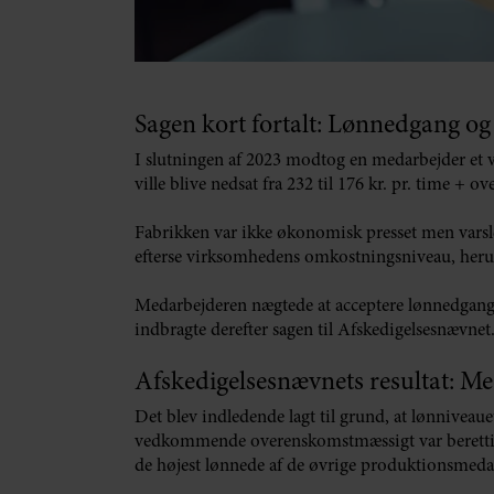
Sagen kort fortalt: Lønnedgang og
I slutningen af 2023 modtog en medarbejder et v
ville blive nedsat fra 232 til 176 kr. pr. time + o
Fabrikken var ikke økonomisk presset men varsl
efterse virksomhedens omkostningsniveau, herund
Medarbejderen nægtede at acceptere lønnedgange
indbragte derefter sagen til Afskedigelsesnævnet
Afskedigelsesnævnets resultat: Me
Det blev indledende lagt til grund, at lønniveaue
vedkommende overenskomstmæssigt var berettiget 
de højest lønnede af de øvrige produktionsmeda