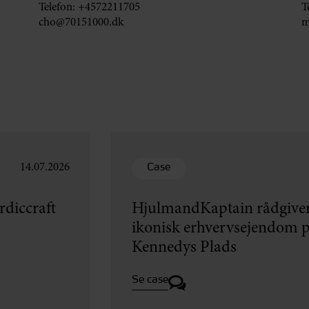
Telefon:
+4572211705
T
cho@70151000.dk
m
Case
14.07.2026
diccraft
HjulmandKaptain rådgiver
ikonisk erhvervsejendom p
Kennedys Plads
Se case