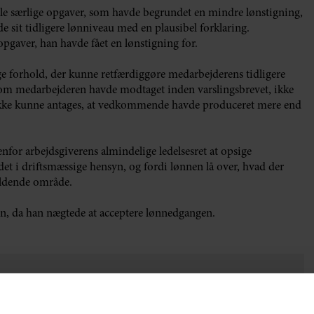
le særlige opgaver, som havde begrundet en mindre lønstigning,
sit tidligere lønniveau med en plausibel forklaring.
pgaver, han havde fået en lønstigning for.
ge forhold, der kunne retfærdiggøre medarbejderens tidligere
, som medarbejderen havde modtaget inden varslingsbrevet, ikke
 ikke kunne antages, at vedkommende havde produceret mere end
nfor arbejdsgiverens almindelige ledelsesret at opsige
et i driftsmæssige hensyn, og fordi lønnen lå over, hvad der
ældende område.
n, da han nægtede at acceptere lønnedgangen.
betyder sagen for dig som arbejdsgiver