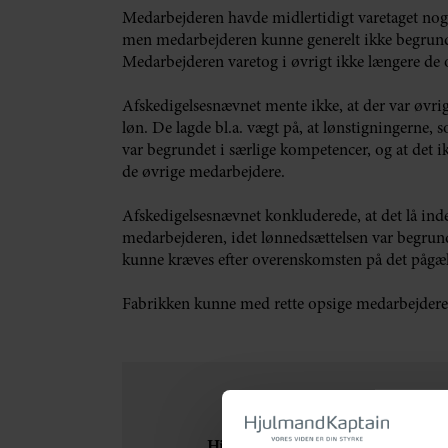
Medarbejderen havde midlertidigt varetaget nog
men medarbejderen kunne generelt ikke begrunde 
Medarbejderen varetog i øvrigt ikke længere de o
Afskedigelsesnævnet mente ikke, at der var øvri
løn. De lagde bl.a. vægt på, at lønstigningerne
var begrundet i særlige kompetencer, og at det
de øvrige medarbejdere.
Afskedigelsesnævnet konkluderede, at det lå inde
medarbejderen, idet lønnedsættelsen var begrund
kunne kræves efter overenskomsten på det påg
Fabrikken kunne med rette opsige medarbejdere
HjulmandKaptains vurdering: Det 