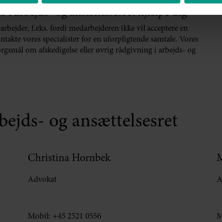
 i arbejds- og ansættelsesret hjælpe dig
rbejder, f.eks. fordi medarbejderen ikke vil acceptere en
akte vores specialister for en uforpligtende samtale. Vores
rgsmål om afskedigelse eller øvrig rådgivning i arbejds- og
rbejds- og ansættelsesret
Christina Hornbek
M
Advokat
A
Mobil:
+45 2521 0556
M