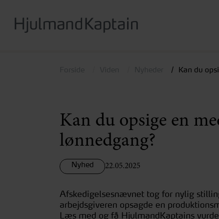
Hop
til
hovedindhold
Forside
Viden
Nyheder
Kan du ops
Kan du opsige en med
lønnedgang?
Nyhed
22.05.2025
Afskedigelsesnævnet tog for nylig stillin
arbejdsgiveren opsagde en produktionsm
Læs med og få HjulmandKaptains vurder