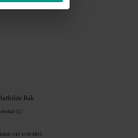
athilde Bak
dvokat (L)
obil:
+45 4149 8811