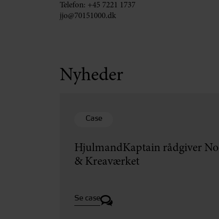
Telefon:
+45 7221 1737
jjo@70151000.dk
Nyheder
Case
HjulmandKaptain rådgiver Nor
& Kreaværket
Se case