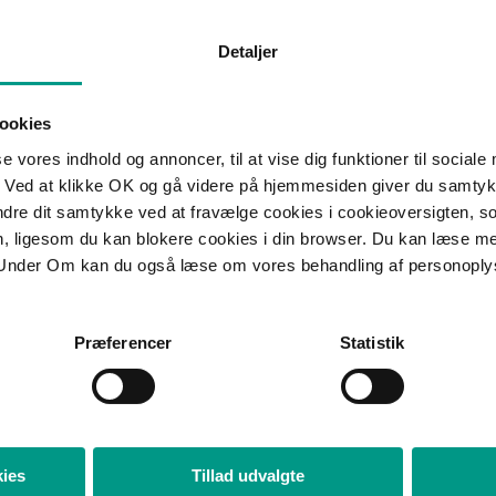
ligt at opsige en medarbejder, der ikke vil acceptere
Detaljer
 begrundet i virksomhedens økonomiske forhold og
ookies
år, at det er sagligt at begrunde nedgang i en
se vores indhold og annoncer, til at vise dig funktioner til sociale
ens økonomiske forhold” idet virksomheden har
 Ved at klikke OK og gå videre på hjemmesiden giver du samtykk
et med henblik på at foretage ændringer, hvis nogle
ændre dit samtykke ved at fravælge cookies i cookieoversigten, s
Det var i denne sag ikke et krav, at virksomheden
en, ligesom du kan blokere cookies i din browser. Du kan læse 
Under Om kan du også læse om vores behandling af personoply
du søger rådgivning, før du som arbejdsgiver
af, at disse ikke vil acceptere en lønnedgang, da
, om en opsigelse er saglig. Hvis opsigelsen er
Præferencer
Statistik
tale en godtgørelse.
ies
Tillad udvalgte