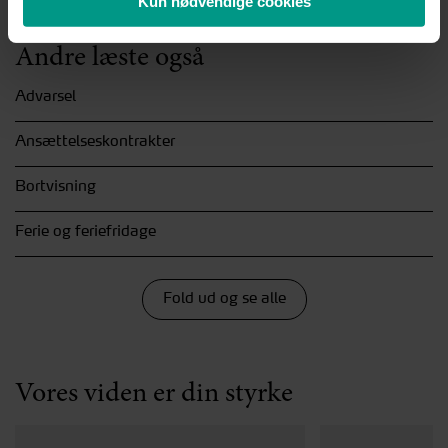
Kun nødvendige cookies
Andre læste også
Advarsel
Ansættelseskontrakter
Bortvisning
Ferie og feriefridage
Fold ud og se alle
Vores viden er din styrke