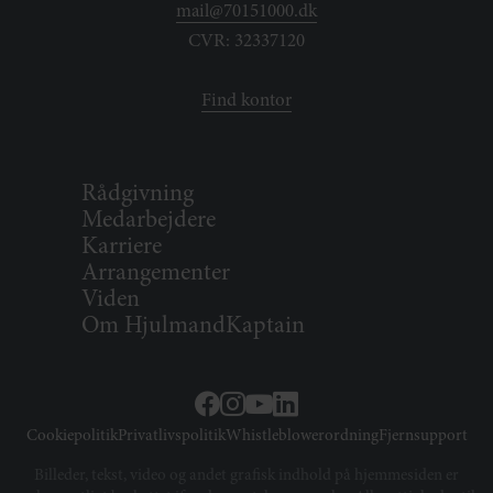
mail@70151000.dk
CVR: 32337120
Find kontor
Rådgivning
Medarbejdere
Karriere
Arrangementer
Viden
Om HjulmandKaptain
Cookiepolitik
Privatlivspolitik
Whistleblowerordning
Fjernsupport
Billeder, tekst, video og andet grafisk indhold på hjemmesiden er