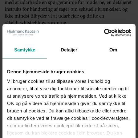
med at udarbejde en spørgeramme for møderne, en detaljeret
instruks for håndtering af sager om seksuelle krænkelser, og
ikke mindst tilbyder vi at udarbejde og drifte en
såkaldt whistleblowerordning.
Vi tilbyder ligeledes at hjælpe i forbindelse med håndteringen
af sager om seksuelle krænkelser, herunder nærmere
Samtykke
Detaljer
Om
undersøgelse af sagen, håndteringen over for den krænkede
samt eventuelle ansættelsesretlige sanktioner over for den
krænkende.
Denne hjemmeside bruger cookies
Få hjælp af erfarne advokater til at implementere de rette
Vi bruger cookies til at tilpasse vores indhold og
politikker og retningslinjer
annoncer, til at vise dig funktioner til sociale medier og til
Med det store fokus på seksuelle krænkelser er det vigtigt, at
at analysere vores trafik på hjemmesiden. Ved at klikke
alle arbejdsgivere foretager tiltag med henblik på at undgå
OK og gå videre på hjemmesiden giver du samtykke til
seksuelle krænkelser, og såfremt en sag om seksuelle
brugen af cookies. Du kan altid tilbagekalde eller ændre
krænkelser opstår, håndterer denne hurtigt og korrekt.
dit samtykke ved at fravælge cookies i cookieoversigten,
som du finder i vores cookiepolitik nederst på siden,
Ønsker din virksomhed hjælp til udarbejdelse af en politik
ligesom du kan blokere cookies i din browser. Du kan
om håndtering af seksuelle krænkelser, eller vil du gerne høre