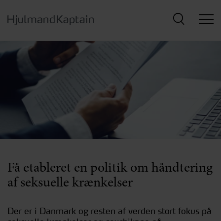
Hop
til
hovedindhold
Få etableret en politik om håndtering
af seksuelle krænkelser
Der er i Danmark og resten af verden stort fokus på