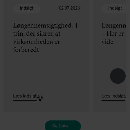
Indsigt
Indsigt
02.07.2026
Løngennemsigtighed: 4
Løngennem
trin, der sikrer, at
– Her er d
virksomheden er
vide
forberedt
Læs indsigt
Læs indsigt
Se flere