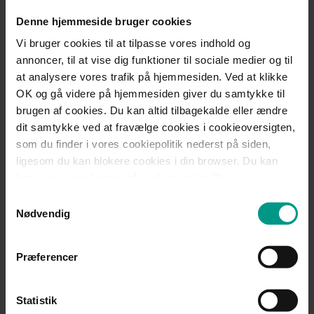
Mød teamet
Denne hjemmeside bruger cookies
Vi bruger cookies til at tilpasse vores indhold og
annoncer, til at vise dig funktioner til sociale medier og til
Andre læste også
at analysere vores trafik på hjemmesiden. Ved at klikke
OK og gå videre på hjemmesiden giver du samtykke til
Ansættelseskontrakter
brugen af cookies. Du kan altid tilbagekalde eller ændre
dit samtykke ved at fravælge cookies i cookieoversigten,
Bortvisning
som du finder i vores cookiepolitik nederst på siden,
Ferie og feriefridage
ligesom du kan blokere cookies i din browser. Du kan
læse mere om brugen af cookies under Om i
Fratrædelsesaftaler
cookiebanneret. Under Om kan du også læse om vores
Samtykkevalg
behandling af personoplysninger.
Nødvendig
Fold ud og se alle
Præferencer
Statistik
Vores viden er din styrke