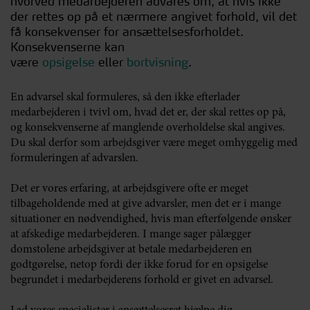
hvorved medarbejderen advares om, at hvis ikke
der rettes op på et nærmere angivet forhold, vil det
få konsekvenser for ansættelsesforholdet.
Konsekvenserne kan
være
opsigelse
eller
bortvisning
.
En advarsel skal formuleres, så den ikke efterlader
medarbejderen i tvivl om, hvad det er, der skal rettes op på,
og konsekvenserne af manglende overholdelse skal angives.
Du skal derfor som arbejdsgiver være meget omhyggelig med
formuleringen af advarslen.
Det er vores erfaring, at arbejdsgivere ofte er meget
tilbageholdende med at give advarsler, men det er i mange
situationer en nødvendighed, hvis man efterfølgende ønsker
at afskedige medarbejderen. I mange sager pålægger
domstolene arbejdsgiver at betale medarbejderen en
godtgørelse, netop fordi der ikke forud for en opsigelse
begrundet i medarbejderens forhold er givet en advarsel.