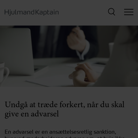
Hop
til
hovedindhold
Undgå at træde forkert, når du skal
give en advarsel
En advarsel er en ansættelsesretlig sanktion,