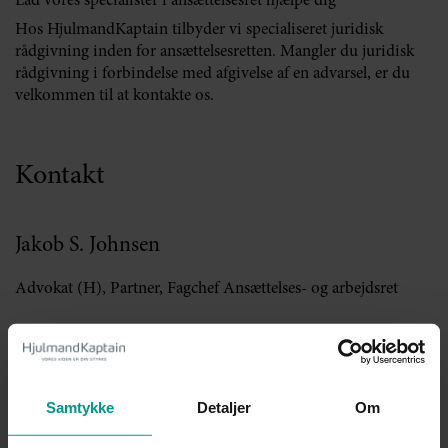
Lad vores specialister i ansættelsesret hjælpe dig
Hos HjulmandKaptain tilbyder vi specialiseret juridisk
rådgivning inden for ansættelsesretten. Mangler du juridisk
rådgivning i forbindelse med afgivelse af en advarsel, er du
velkommen til at kontakte os.
Kontakt
Jakob S. Johnsen
Advokat (H), Partner, Fagchef Ansættelses- og arbejdsret
Mobil:
+45 2215 1174
Telefon:
+45 7221 1737
jjo@70151000.dk
Samtykke
Detaljer
Om