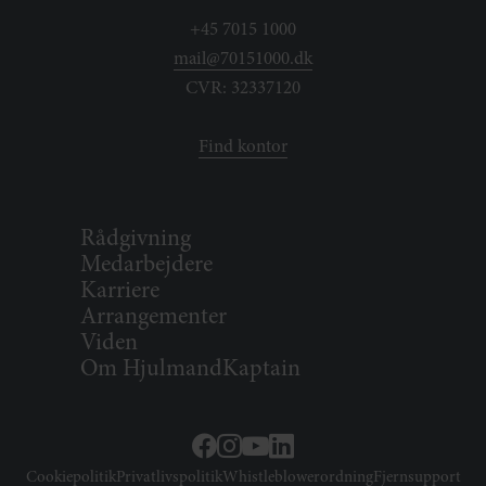
+45 7015 1000
mail@70151000.dk
CVR: 32337120
Find kontor
Rådgivning
Medarbejdere
Karriere
Arrangementer
Viden
Om HjulmandKaptain
Cookiepolitik
Privatlivspolitik
Whistleblowerordning
Fjernsupport