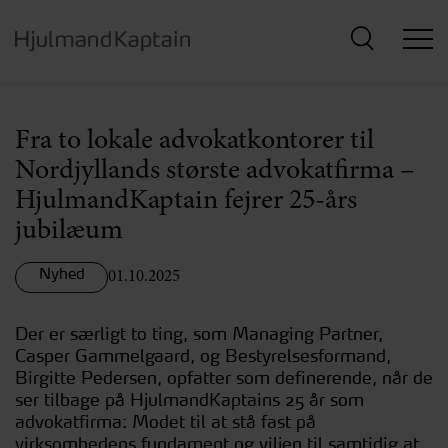
Hop
til
hovedindhold
Fra to lokale advokatkontorer til
Nordjyllands største advokatfirma –
HjulmandKaptain fejrer 25-års
jubilæum
Nyhed
01.10.2025
Der er særligt to ting, som Managing Partner,
Casper Gammelgaard, og Bestyrelsesformand,
Birgitte Pedersen, opfatter som definerende, når de
ser tilbage på HjulmandKaptains 25 år som
advokatfirma: Modet til at stå fast på
virksomhedens fundament og viljen til samtidig at