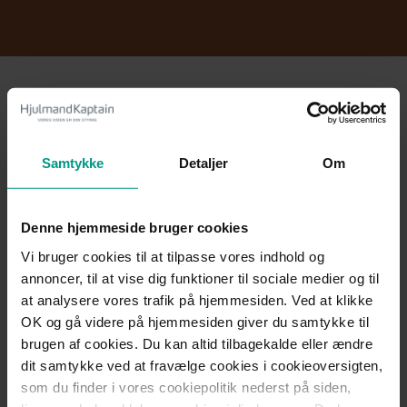
En ny strategi, der sætter retningen
Jubilæet markeres som nævnt med en firmatur til Riga, som
Samtykke
Detaljer
Om
byder på både præsentation af den nye strategi, foredrag,
undervisning og kulturelle oplevelser.
Denne hjemmeside bruger cookies
I en virksomhed, hvor kundeløfterne er at være personlige og
nærværende, er sammenholdet og relationerne mellem
Vi bruger cookies til at tilpasse vores indhold og
kollegaerne nemlig i fokus, når en ny strategi skal præsenteres
annoncer, til at vise dig funktioner til sociale medier og til
og implementeres.
at analysere vores trafik på hjemmesiden. Ved at klikke
OK og gå videre på hjemmesiden giver du samtykke til
Casper Gammelgaard, Managing Partner, udtaler:
brugen af cookies. Du kan altid tilbagekalde eller ændre
dit samtykke ved at fravælge cookies i cookieoversigten,
”Vores nye strategi tager afsæt i virksomhedens stærke
som du finder i vores cookiepolitik nederst på siden,
fundament og sætter retningen for, hvordan vi som