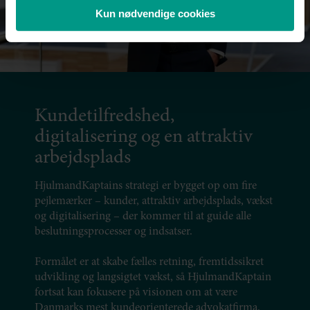
Kun nødvendige cookies
Kundetilfredshed,
digitalisering og en attraktiv
arbejdsplads
HjulmandKaptains strategi er bygget op om fire
pejlemærker – kunder, attraktiv arbejdsplads, vækst
og digitalisering – der kommer til at guide alle
beslutningsprocesser og indsatser.
Formålet er at skabe fælles retning, fremtidssikret
udvikling og langsigtet vækst, så HjulmandKaptain
fortsat kan fokusere på visionen om at være
Danmarks mest kundeorienterede advokatfirma.