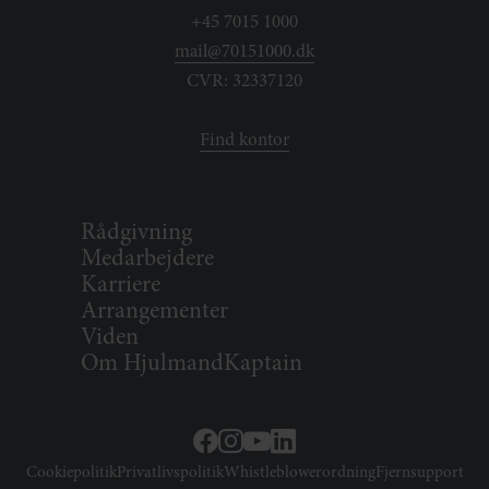
+45 7015 1000
mail@70151000.dk
CVR: 32337120
Find kontor
Rådgivning
Medarbejdere
Karriere
Arrangementer
Viden
Om HjulmandKaptain
Cookiepolitik
Privatlivspolitik
Whistleblowerordning
Fjernsupport