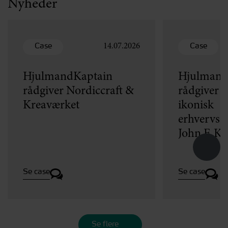
Nyheder
Case
Case
14.07.2026
HjulmandKaptain
Hjulmand
rådgiver Nordiccraft &
rådgiver v
Kreaværket
ikonisk
erhvervse
John F. K
Se case
Se case
Se flere