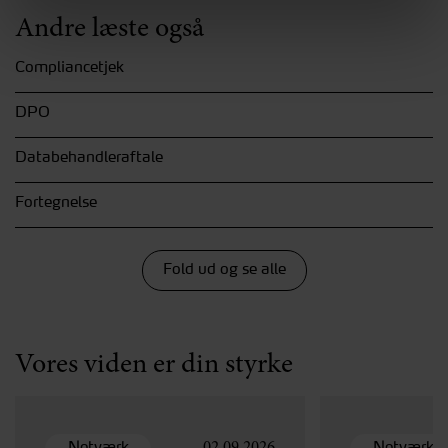
Andre læste også
Compliancetjek
DPO
Databehandleraftale
Fortegnelse
Fold ud og se alle
Vores viden er din styrke
02
08
SEP
SEP
Netværk
Netværk