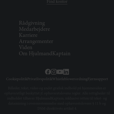
Find kontor
Rådgivning
Medarbejdere
Karriere
Arrangementer
Viden
Om HjulmandKaptain
Cookiepolitik
Privatlivspolitik
Whistleblowerordning
Fjernsupport
Billeder, tekst, video og andet grafisk indhold på hjemmesiden er
ophavsretligt beskyttet jf. ophavsretslovens regler. Alle rettigheder til
indholdet tilhører HjulmandKaptain, inklusive retten til tekst- og
datamining i overensstemmelse med ophavsretslovens § 11 b og
DSM-direktivets artikel 4.