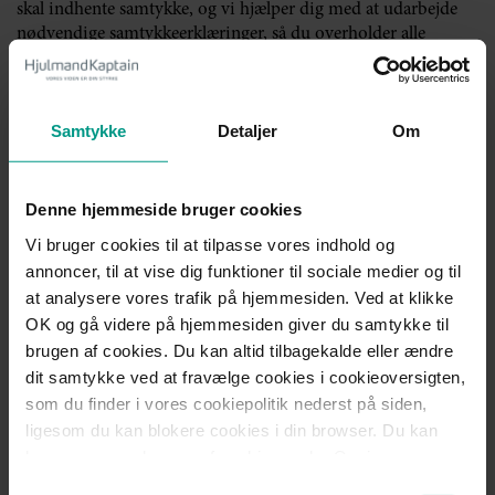
skal indhente samtykke, og vi hjælper dig med at udarbejde
nødvendige samtykkeerklæringer, så du overholder alle
gældende regler.
Lad vores specialister i databeskyttelse sikre
Samtykke
Detaljer
Om
indholdet i dine politikker
Har du spørgsmål til kravene for privatlivspolitikker, eller har
du brug for hjælp til at udarbejde og kvalitetssikre indholdet,
Denne hjemmeside bruger cookies
så er du altid velkommen til helt uforpligtende at kontakte
Vi bruger cookies til at tilpasse vores indhold og
vores specialister i databeskyttelse.
annoncer, til at vise dig funktioner til sociale medier og til
at analysere vores trafik på hjemmesiden. Ved at klikke
OK og gå videre på hjemmesiden giver du samtykke til
Kontakt
brugen af cookies. Du kan altid tilbagekalde eller ændre
dit samtykke ved at fravælge cookies i cookieoversigten,
som du finder i vores cookiepolitik nederst på siden,
Stefanie Lynge Eriksen
ligesom du kan blokere cookies i din browser. Du kan
læse mere om brugen af cookies under Om i
Advokat, Complianceansvarlig, Fagchef GDPR
cookiebanneret. Under Om kan du også læse om vores
Samtykkevalg