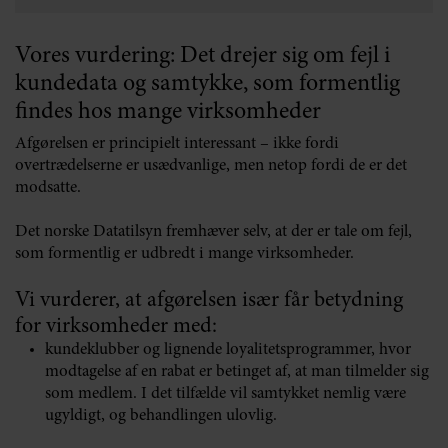
behandles, retten til at trække samtykket tilbage mv.
Vores vurdering: Det drejer sig om fejl i
En utvetydig viljestilkendegivelse.
Samtykket skal
gives som en aktiv handling. Det vil sige, at en
kundedata og samtykke, som formentlig
stiltiende accept, forudafkrydsede felter eller passivitet
findes hos mange virksomheder
ikke er tilstrækkeligt.
Afgørelsen er principielt interessant – ikke fordi
overtrædelserne er usædvanlige, men netop fordi de er det
modsatte.
Det norske Datatilsyn fremhæver selv, at der er tale om fejl,
som formentlig er udbredt i mange virksomheder.
Vi vurderer, at afgørelsen især får betydning
for virksomheder med:
kundeklubber og lignende loyalitetsprogrammer, hvor
modtagelse af en rabat er betinget af, at man tilmelder sig
som medlem. I det tilfælde vil samtykket nemlig være
ugyldigt, og behandlingen ulovlig.