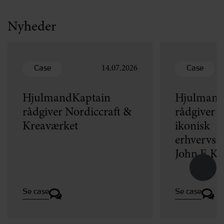
Nyheder
Case
Case
14.07.2026
HjulmandKaptain
Hjulmand
rådgiver Nordiccraft &
rådgiver v
Kreaværket
ikonisk
erhvervse
John F. K
Se case
Se case