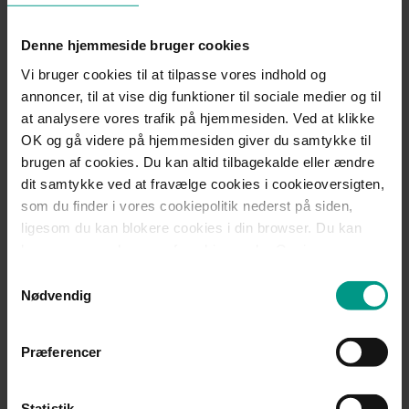
reelt fravalg uden konsekvenser for basale ydelser eller
Denne hjemmeside bruger cookies
generelle rabatter. Generelle rabatter skal være for alle og
Vi bruger cookies til at tilpasse vores indhold og
må ikke være betinget af afgivelse af personoplysninger
annoncer, til at vise dig funktioner til sociale medier og til
ved tilmelding til en kundeklub.
at analysere vores trafik på hjemmesiden. Ved at klikke
OK og gå videre på hjemmesiden giver du samtykke til
klar og rettidig information om brugen af data
brugen af cookies. Du kan altid tilbagekalde eller ændre
dit samtykke ved at fravælge cookies i cookieoversigten,
Hvad skal du gøre for at undgå ulovlig brug af
som du finder i vores cookiepolitik nederst på siden,
kundedata:
ligesom du kan blokere cookies i din browser. Du kan
Gennemgå dine kundeklubber og rabatprogrammer: Har
læse mere om brugen af cookies under Om i
I en forretningsmodel, hvor man skal være medlem for at
cookiebanneret. Under Om kan du også læse om vores
Samtykkevalg
modtage en generel rabat? Så bør modellen genovervejes,
behandling af personoplysninger.
Nødvendig
da samtykket kan være ugyldigt og i strid med
betingelsen om frivillighed.
Præferencer
Undgå “all-or-nothing”-samtykker. Formålene skal være
delt op.
Statistik