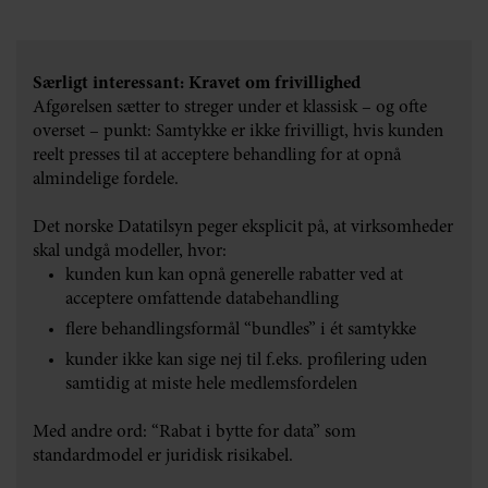
Et samtykke er ét ud af flere mulige behandlingsgrundlag
efter databeskyttelsesforordningen.
Særligt interessant: Kravet om frivillighed
For at et samtykke kan bruges som et gyldigt
Afgørelsen sætter to streger under et klassisk – og ofte
behandlingsgrundlag, skal en række betingelser være
overset – punkt: Samtykke er ikke frivilligt, hvis kunden
opfyldt. Samtykket skal være:
reelt presses til at acceptere behandling for at opnå
almindelige fordele.
Frivilligt
. Det vil sige, at samtykket skal gives uden
pres eller tvang. Den registrerede skal have et reelt valg
Det norske Datatilsyn peger eksplicit på, at virksomheder
og må ikke lide en negativ konsekvens ved at sige nej.
skal undgå modeller, hvor:
kunden kun kan opnå generelle rabatter ved at
Specifikt
. Det vil sige, at samtykket skal være konkret
acceptere omfattende databehandling
og afgrænset til ét eller flere klart definerede formål.
flere behandlingsformål “bundles” i ét samtykke
Der skal gives samtykke specifikt til hvert enkelt
kunder ikke kan sige nej til f.eks. profilering uden
formål.
samtidig at miste hele medlemsfordelen
Informeret
. Den registrerede skal forud for afgivelse af
Med andre ord: “Rabat i bytte for data” som
samtykke have relevante informationer om bl.a.
standardmodel er juridisk risikabel.
formålet med behandlingen, hvilke oplysninger der