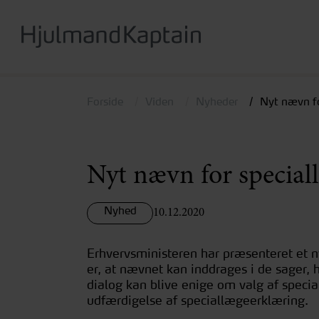
Hop
til
hovedindhold
Forside
Viden
Nyheder
Nyt nævn fo
Nyt nævn for special
Nyhed
10.12.2020
Erhvervsministeren har præsenteret et 
er, at nævnet kan inddrages i de sager, 
dialog kan blive enige om valg af specia
udfærdigelse af speciallægeerklæring.