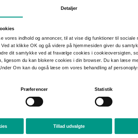
Detaljer
Jens Baagøe Thomsen
M
ookies
Advokat (H), Partner
A
se vores indhold og annoncer, til at vise dig funktioner til sociale
 Ved at klikke OK og gå videre på hjemmesiden giver du samtykk
ændre dit samtykke ved at fravælge cookies i cookieoversigten, s
Telefon:
+45 7015 1000
T
en, ligesom du kan blokere cookies i din browser. Du kan læse 
jbt@70151000.dk
m
Under Om kan du også læse om vores behandling af personoply
Præferencer
Statistik
Anders Munk Zacho
Advokat (H)
Mobil:
+45 3147 4700
ies
Tillad udvalgte
Telefon:
+45 7221 1730
aza@70151000.dk