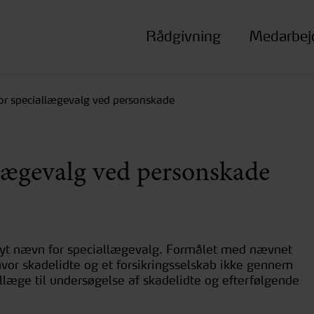
Rådgivning
Medarbej
r speciallægevalg ved personskade
lægevalg ved personskade
nyt nævn for speciallægevalg. Formålet med nævnet
hvor skadelidte og et forsikringsselskab ikke gennem
llæge til undersøgelse af skadelidte og efterfølgende