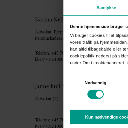
Samtykke
Karina Kellmer
Denne hjemmeside bruger c
Advokat, Ejerpartner, Fagchef
Vi bruger cookies til at tilpas
Personskadeerstatning
vores trafik på hjemmesiden.
kan altid tilbagekalde eller 
Telefon:
+45 7015 1000
cookiepolitik nederst på sid
kke@70151000.dk
under Om i cookiebanneret. 
Samtykkevalg
Nødvendig
Janne Juul Wandahl
Advokat (L)
Kun nødvendige cook
Telefon:
+45 7015 1000
jwa@70151000.dk