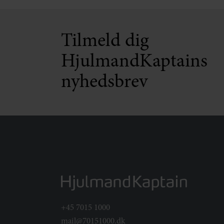
Tilmeld dig
HjulmandKaptains
nyhedsbrev
+45 7015 1000
mail@70151000.dk