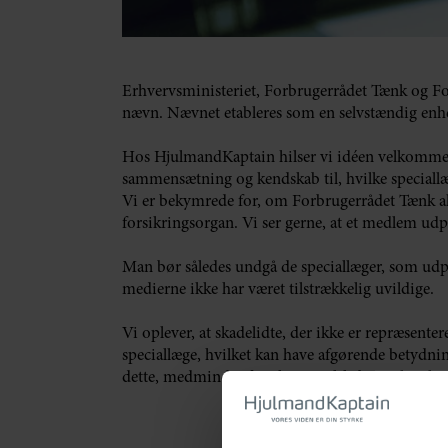
Erhvervsministeriet, Forbrugerrådet Tænk og For
nævn. Nævnet etableres som en selvstændig enh
Hos HjulmandKaptain hilser vi idéen velkommen,
sammensætning og kendskab til, hvilke speciallæ
Vi er bekymrede for, om Forbrugerrådet Tænk alen
forsikringsorgan. Vi ser gerne, at et medlem udpe
Man bør således undgå de speciallæger, som udpe
medierne ikke har været tilstrækkelig uvildige.
Vi oplever, at skadelidte, der ikke er repræsenter
speciallæge, hvilket kan have afgørende betydning 
dette, medmindre forsikringsselskaberne loyalt 