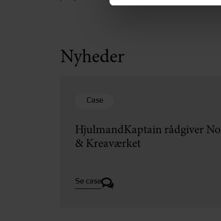
Nyheder
Case
HjulmandKaptain rådgiver Nor
& Kreaværket
Se case