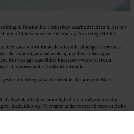
sikring & Pension har i fællesskab udarbejdet idéen til det nye
ed under Videnscenter for Helbred og Forsikring (HEFO).
 men succesen set fra skadelidtes side afhænger af nævnets
ger der udfærdiger detaljerede og uvildige erklæringer.
e kan varetage skadelidtes interesser overfor et stærkt
ges af repræsentanter fra skadelidtes side.
ges far forsikringsselskabernes side, der som afdækket i
et af advokat, ofte ikke får mulighed for at vælge en uvildig
for skadelidtes sag. Vi frygter, at der fortsat vil være en risiko
oplyser skadelidte om det nye nævn.