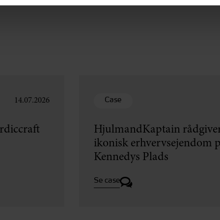
Case
14.07.2026
diccraft
HjulmandKaptain rådgiver
ikonisk erhvervsejendom p
Kennedys Plads
Se case