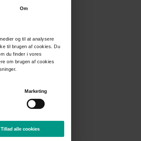
Om
arianne Fruensgaard
dvokat (H), Ejerpartner
 medier og til at analysere
e til brugen af cookies. Du
om du finder i vores
elefon:
+45 7015 1000
mere om brugen af cookies
fr@70151000.dk
sninger.
Marketing
Tillad alle cookies