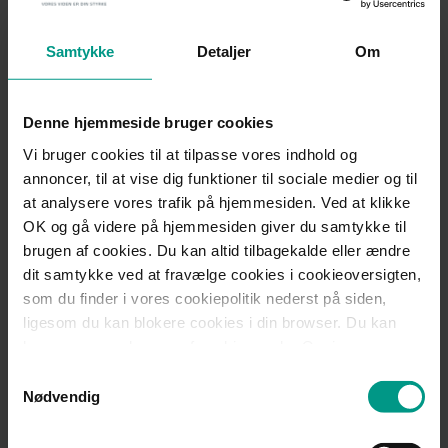
HjulmandKaptains største ressource er vores dygtige team på
knap 160 medarbejdere, der med deres høje faglighed og
Samtykke
Detaljer
Om
indgående branchekendskab udgør kernen i vores forretning.
For hele vores succes afhænger af, at vi leverer rådgivning af
højeste kvalitet, og det er vores medarbejdere, som gør det
Denne hjemmeside bruger cookies
muligt at skabe værdi for vores kunder hver dag. Derfor vil vi
fortsat fokusere på at forstå vores kunders behov,
Vi bruger cookies til at tilpasse vores indhold og
udfordringer og mål, så vi kan levere skræddersyede
annoncer, til at vise dig funktioner til sociale medier og til
løsninger, der gør en reel forskel,” udtaler han.
at analysere vores trafik på hjemmesiden. Ved at klikke
OK og gå videre på hjemmesiden giver du samtykke til
For yderligere information kontakt Casper Gammelgaard på
brugen af cookies. Du kan altid tilbagekalde eller ændre
telefon +45 5199 9039, Karsten Madsen på telefon +45 4063
dit samtykke ved at fravælge cookies i cookieoversigten,
1202 eller Birgitte Pedersen på telefon +45 2215 1172.
som du finder i vores cookiepolitik nederst på siden,
ligesom du kan blokere cookies i din browser. Du kan
læse mere om brugen af cookies under Om i
Kontakt
cookiebanneret. Under Om kan du også læse om vores
Samtykkevalg
behandling af personoplysninger.
Nødvendig
Casper Gammelgaard