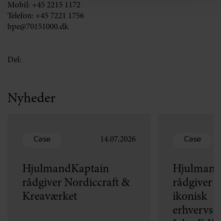
Mobil:
+45 2215 1172
Telefon:
+45 7221 1756
bpe@70151000.dk
Del:
Nyheder
Case
Case
14.07.2026
HjulmandKaptain
Hjulmand
rådgiver Nordiccraft &
rådgiver v
Kreaværket
ikonisk
erhvervse