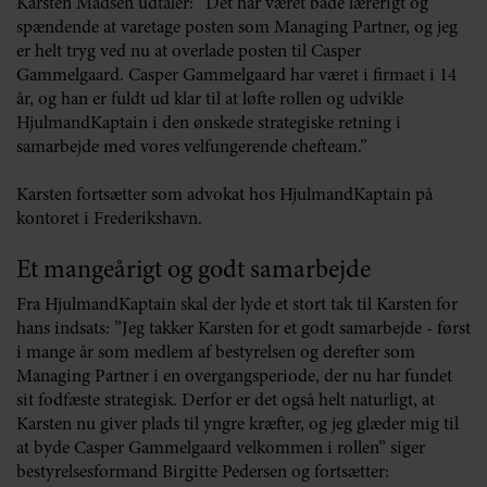
Karsten Madsen udtaler: ”Det har været både lærerigt og
spændende at varetage posten som Managing Partner, og jeg
er helt tryg ved nu at overlade posten til Casper
Gammelgaard. Casper Gammelgaard har været i firmaet i 14
år, og han er fuldt ud klar til at løfte rollen og udvikle
HjulmandKaptain i den ønskede strategiske retning i
samarbejde med vores velfungerende chefteam.”
Karsten fortsætter som advokat hos HjulmandKaptain på
kontoret i Frederikshavn.
Et mangeårigt og godt samarbejde
Fra HjulmandKaptain skal der lyde et stort tak til Karsten for
hans indsats: ”Jeg takker Karsten for et godt samarbejde - først
i mange år som medlem af bestyrelsen og derefter som
Managing Partner i en overgangsperiode, der nu har fundet
sit fodfæste strategisk. Derfor er det også helt naturligt, at
Karsten nu giver plads til yngre kræfter, og jeg glæder mig til
at byde Casper Gammelgaard velkommen i rollen” siger
bestyrelsesformand Birgitte Pedersen og fortsætter: