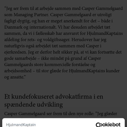
”Jeg ser frem til at arbejde sammen med Casper Gammelgaard
som Managing Partner. Casper Gammelgaard er utroligt
fagligt dygtig, og han er meget anerkendt for det – både i
Danmark og internationalt. Vi har desuden arbejdet tæt
sammen, da vi i fællesskab har ansvaret for HjulmandKaptains
afdeling for rets- og voldgiftssager. Herudover har jeg
naturligvis også arbejdet tæt sammen med Casper i
ejerkredsen. Jeg er derfor helt sikker på, at vi kan fortsætte det
gode samarbejde – ikke mindst på grund af Casper
Gammelgaards store kommercielle forståelse og
arbejdsomhed – til stor glæde for HjulmandKaptains kunder
og ansatte.”
Et kundefokuseret advokatfirma i en
spændende udvikling
Casper Gammelgaard ser frem til den nye rolle: ”Jeg glæder
mig utrolig meget til at påtage mig rollen som Managing
Partner, og jeg er stolt over den tillid, der er vist mig.