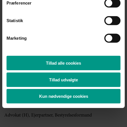
Præferencer
Advokat (H), Managing Partner
Statistik
Mobil:
+45 5199 9039
Telefon:
+45 7221 1688
cga@70151000.dk
Marketing
Karsten Madsen
Advokat (H), Ejerpartner
Tillad alle cookies
Mobil:
+45 4063 1202
Tillad udvalgte
Telefon:
+45 7221 1657
kma@70151000.dk
Kun nødvendige cookies
Birgitte Pedersen
Advokat (H), Ejerpartner, Bestyrelsesformand