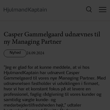
Hop
til
hovedindhold
Casper Gammelgaard udnævnes til
ny Managing Partner
Nyhed
24.09.2024
”Jeg er glad for at kunne meddele, at vi hos
HjulmandKaptain har udnævnt Casper
Gammelgaard til vores nye Managing Partner. Med
udnævnelsen fastholder vi udviklingen i firmaet,
hvor vi har et konstant fokus på at levere en
professionel, faglig rådgivning til vores kunder og
samtidig vægte kunde- og
medarbejdertilfredsheden højt,” udtaler