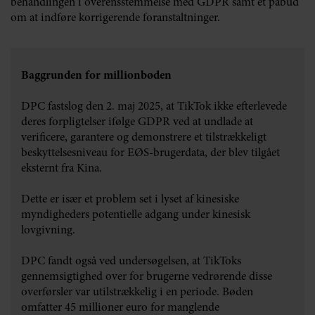
behandlingen i overensstemmelse med GDPR samt et påbud
om at indføre korrigerende foranstaltninger.
Baggrunden for millionbøden
DPC fastslog den 2. maj 2025, at TikTok ikke efterlevede
deres forpligtelser ifølge GDPR ved at undlade at
verificere, garantere og demonstrere et tilstrækkeligt
beskyttelsesniveau for EØS-brugerdata, der blev tilgået
eksternt fra Kina.
Dette er især et problem set i lyset af kinesiske
myndigheders potentielle adgang under kinesisk
lovgivning.
DPC fandt også ved undersøgelsen, at TikToks
gennemsigtighed over for brugerne vedrørende disse
overførsler var utilstrækkelig i en periode. Bøden
omfatter 45 millioner euro for manglende