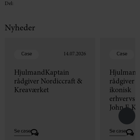
Del:
Nyheder
Case
Case
14.07.2026
HjulmandKaptain
Hjulmand
rådgiver Nordiccraft &
rådgiver v
Kreaværket
ikonisk
erhvervse
John F. K
Se case
Se case