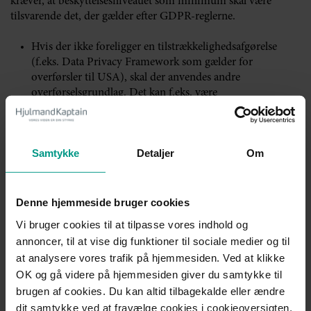
kræver, at beskyttelsesniveauet som minimum skal være
tilsvarende det, der gælder efter GDPR-reglerne.
Hvis der ikke foreligger en tilstrækkelighedsafgørelse
(f.eks. Data Privacy Framework som gælder for
overførsler til USA), skal der anvendes andre
overførselsgrundlag. Det kan f.eks. være
standardkontraktbestemmelser (SCC) for at dokumentere
det nødvendige sikkerhedsniveau.
Samtykke
Detaljer
Om
Vil du vide mere om tredjelandsoverførsler, kan du læse
HjulmandKaptains databeskyttelsesteams guide til, hvad du
skal være opmærksom på
her
Denne hjemmeside bruger cookies
Virksomheder skal aktivt vurdere, hvordan tredjelandets
Vi bruger cookies til at tilpasse vores indhold og
love og praksis (f.eks. love om myndigheders adgang til
annoncer, til at vise dig funktioner til sociale medier og til
data) kan underminere effektiviteten af de anvendte
at analysere vores trafik på hjemmesiden. Ved at klikke
sikkerhedsforanstaltninger.
OK og gå videre på hjemmesiden giver du samtykke til
brugen af cookies. Du kan altid tilbagekalde eller ændre
Det gør du ved at udarbejde en Transfer Impact Assessment
(TIA). Du finder vejledning til, hvordan du udarbejder en
dit samtykke ved at fravælge cookies i cookieoversigten,