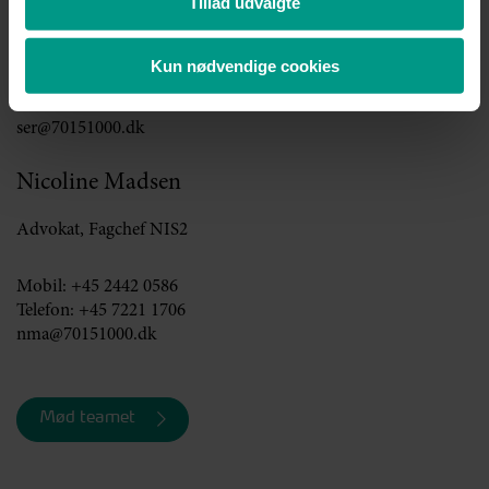
Tillad udvalgte
Advokat, Complianceansvarlig, Fagchef GDPR
Kun nødvendige cookies
Mobil:
+45 4236 8100
Telefon:
+45 7221 1734
ser@70151000.dk
Nicoline Madsen
Advokat, Fagchef NIS2
Mobil:
+45 2442 0586
Telefon:
+45 7221 1706
nma@70151000.dk
Mød teamet