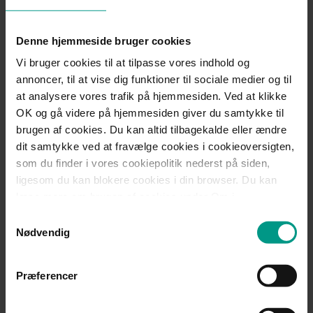
kapacitet inden for alle elementer af skatteretten og EU-retten,
og Thomas Rønfeldt vil have fokus på fortsat udvikling af
Denne hjemmeside bruger cookies
vores skatteretlige og EU-retlige kompetencer, til gavn for
vores kunder og samarbejdspartnere.
Vi bruger cookies til at tilpasse vores indhold og
annoncer, til at vise dig funktioner til sociale medier og til
at analysere vores trafik på hjemmesiden. Ved at klikke
Kontakt
OK og gå videre på hjemmesiden giver du samtykke til
brugen af cookies. Du kan altid tilbagekalde eller ændre
dit samtykke ved at fravælge cookies i cookieoversigten,
Thomas Rønfeldt
som du finder i vores cookiepolitik nederst på siden,
ligesom du kan blokere cookies i din browser. Du kan
Advokat (L), Ph.D. (-jur)
læse mere om brugen af cookies under Om i
cookiebanneret. Under Om kan du også læse om vores
Samtykkevalg
behandling af personoplysninger.
Mobil:
+45 3131 6581
Nødvendig
Telefon:
+45 7221 1624
thr@70151000.dk
Præferencer
Del: