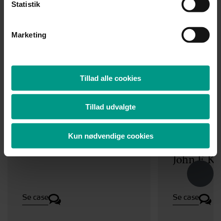
Statistik
Nyheder
Marketing
Case
Case
14.07.2026
Tillad alle cookies
HjulmandKaptain
Hjulmand
Tillad udvalgte
rådgiver Nordiccraft &
rådgiver v
Kreaværket
ikonisk
Kun nødvendige cookies
erhvervse
John F. K
Se case
Se case