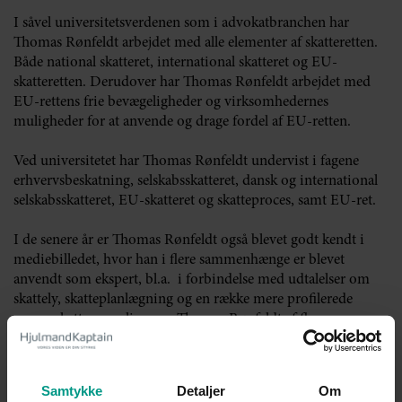
I såvel universitetsverdenen som i advokatbranchen har
Thomas Rønfeldt arbejdet med alle elementer af skatteretten.
Både national skatteret, international skatteret og EU-
skatteretten. Derudover har Thomas Rønfeldt arbejdet med
EU-rettens frie bevægeligheder og virksomhedernes
muligheder for at anvende og drage fordel af EU-retten.
Ved universitetet har Thomas Rønfeldt undervist i fagene
erhvervsbeskatning, selskabsskatteret, dansk og international
selskabsskatteret, EU-skatteret og skatteproces, samt EU-ret.
I de senere år er Thomas Rønfeldt også blevet godt kendt i
mediebilledet, hvor han i flere sammenhænge er blevet
anvendt som ekspert, bl.a. i forbindelse med udtalelser om
skattely, skatteplanlægning og en række mere profilerede
personskattesager, ligesom Thomas Rønfeldt af flere
medier er blevet anvendt til at analysere dansk lovgivnings
overensstemmelse med EU-retten.
Samtykke
Detaljer
Om
HjulmandKaptain byder således velkommen til en stor