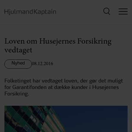
Hop
til
hovedindhold
Loven om Husejernes Forsikring
vedtaget
Nyhed
08.12.2016
Folketinget har vedtaget loven, der gør det muligt
for Garantifonden at dække kunder i Husejernes
Forsikring.