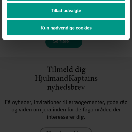
Tillad udvalgte
Se case
Se case
Kun nødvendige cookies
Se flere
Tilmeld dig
HjulmandKaptains
nyhedsbrev
Få nyheder, invitationer til arrangementer, gode råd
og viden om jura inden for de fagområder, der
interesserer dig.