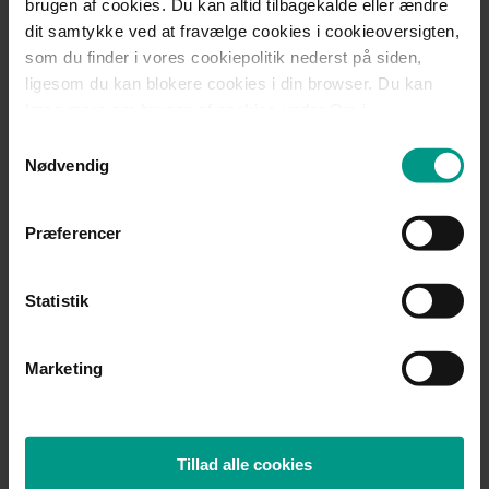
Mød teamet
brugen af cookies. Du kan altid tilbagekalde eller ændre
dit samtykke ved at fravælge cookies i cookieoversigten,
som du finder i vores cookiepolitik nederst på siden,
ligesom du kan blokere cookies i din browser. Du kan
Del:
læse mere om brugen af cookies under Om i
cookiebanneret. Under Om kan du også læse om vores
Samtykkevalg
behandling af personoplysninger.
Nødvendig
Nyheder
Præferencer
Case
Case
14.07.2026
Statistik
HjulmandKaptain
Hjulmand
rådgiver Nordiccraft &
rådgiver v
Marketing
Kreaværket
ikonisk
erhvervse
John F. K
Tillad alle cookies