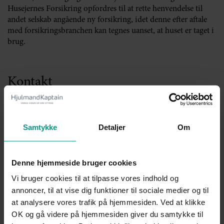
Husejernes Forsikring opfordres til at rette henvendelse til
andet selskab angående ny forsikring, idet denne efter aftale
med forsikringsbranchen kan tegnes uanset, at huset er taget i
brug.
Kontakt
Niels Vase
Samtykke
Detaljer
Om
Advokat (H), Partner
Denne hjemmeside bruger cookies
Mobil:
+45 4072 8055
Telefon:
+45 7221 1778
Vi bruger cookies til at tilpasse vores indhold og
nva@70151000.dk
annoncer, til at vise dig funktioner til sociale medier og til
at analysere vores trafik på hjemmesiden. Ved at klikke
OK og gå videre på hjemmesiden giver du samtykke til