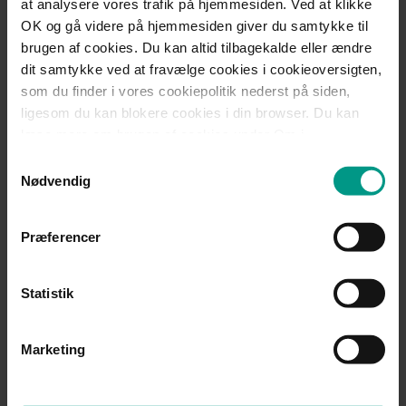
at analysere vores trafik på hjemmesiden. Ved at klikke
thr@70151000.dk
OK og gå videre på hjemmesiden giver du samtykke til
brugen af cookies. Du kan altid tilbagekalde eller ændre
dit samtykke ved at fravælge cookies i cookieoversigten,
Mød teamet
som du finder i vores cookiepolitik nederst på siden,
ligesom du kan blokere cookies i din browser. Du kan
læse mere om brugen af cookies under Om i
cookiebanneret. Under Om kan du også læse om vores
Del:
Samtykkevalg
behandling af personoplysninger.
Nødvendig
Nyheder
Præferencer
Statistik
Case
Case
14.07.2026
Marketing
HjulmandKaptain
Hjulmand
rådgiver Nordiccraft &
rådgiver v