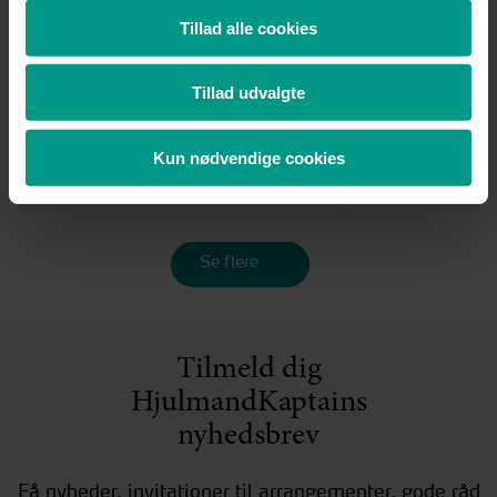
Kreaværket
ikonisk
Tillad alle cookies
erhvervse
John F. K
Tillad udvalgte
Se case
Se case
Kun nødvendige cookies
Se flere
Tilmeld dig
HjulmandKaptains
nyhedsbrev
Få nyheder, invitationer til arrangementer, gode råd