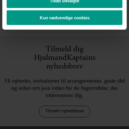
Tillad udvalgte
Kun nødvendige cookies
Se flere
Tilmeld dig
HjulmandKaptains
nyhedsbrev
Få nyheder, invitationer til arrangementer, gode råd
og viden om jura inden for de fagområder, der
interesserer dig.
Tilmeld nyhedsbrev