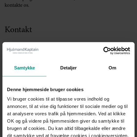
kontakte os.
Kontakt
Rebekka Højmark-Breiner
Advokat (L), Ejerpartner, Fagchef Familieret
Samtykke
Detaljer
Om
Mobil:
+45 2241 1040
Telefon:
+45 7221 1610
Denne hjemmeside bruger cookies
rhj@70151000.dk
Vi bruger cookies til at tilpasse vores indhold og
annoncer, til at vise dig funktioner til sociale medier og til
at analysere vores trafik på hjemmesiden. Ved at klikke
Mød teamet
OK og gå videre på hjemmesiden giver du samtykke til
brugen af cookies. Du kan altid tilbagekalde eller ændre
dit samtykke ved at fravælge cookies i cookieoversigten,