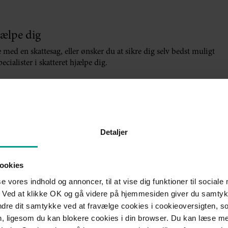
jælpe dig
med en skattesag, eller ønsker du at sikre dig selv bedst muligt
ecialister i skatteret hjælpe dig.
rring og rådgivning.
Detaljer
Navn
*
vokat med
ookies
se vores indhold og annoncer, til at vise dig funktioner til sociale
?
 Ved at klikke OK og gå videre på hjemmesiden giver du samtykk
ændre dit samtykke ved at fravælge cookies i cookieoversigten, s
Mailadresse
*
en, ligesom du kan blokere cookies i din browser. Du kan læse 
udfyld felterne. Så