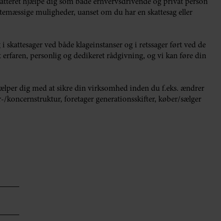
atteret hjælpe dig som både erhvervsdrivende og privat person
attemæssige muligheder, uanset om du har en skattesag eller
 skattesager ved både klageinstanser og i retssager ført ved de
 erfaren, personlig og dedikeret rådgivning, og vi kan føre din
hjælper dig med at sikre din virksomhed inden du f.eks. ændrer
r-/koncernstruktur, foretager generationsskifter, køber/sælger