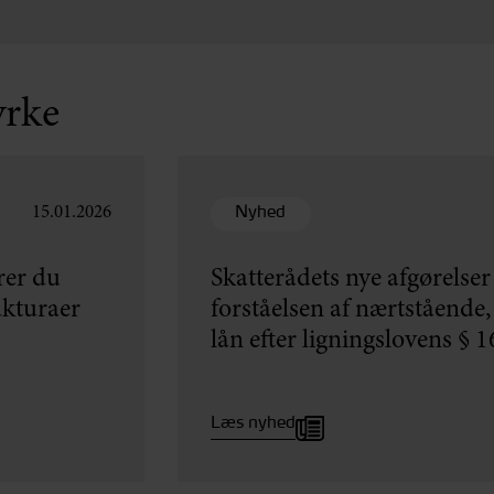
yrke
Nyhed
15.01.2026
rer du
Skatterådets nye afgørelse
akturaer
forståelsen af nærtstående,
lån efter ligningslovens § 1
Læs nyhed