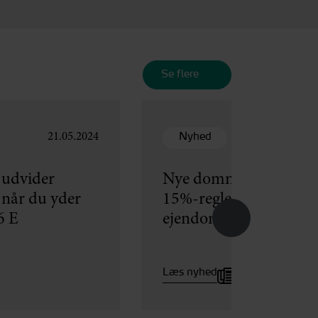
Se flere
Nyhed
21.05.2024
r udvider
Nye domme skærper p
 når du yder
15%-reglen ved overdra
6 E
ejendom til nærtståen
Læs nyhed