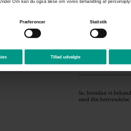
ølgende hverdag.
Under Om kan du også læse om vores behandling af personoply
me personoplysninger
taktformularen.
Se vores
Præferencer
Statistik
Postnummer
*
ies
Tillad udvalgte
By
*
Se, hvordan vi behand
med din henvendelse 