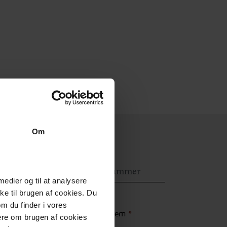
Om
Tlf. nummer
*
 medier og til at analysere
e til brugen af cookies. Du
om du finder i vores
Beskrivelse af problem
*
mere om brugen af cookies