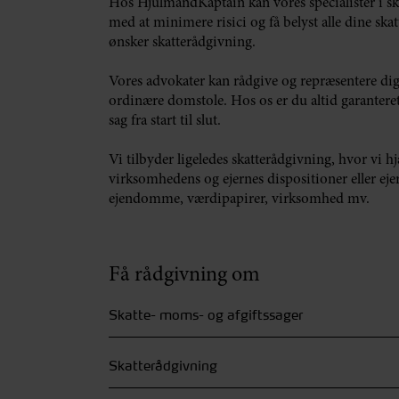
Hos HjulmandKaptain kan vores specialister i sk
med at minimere risici og få belyst alle dine sk
ønsker skatterådgivning.
Vores advokater kan rådgive og repræsentere dig i
ordinære domstole. Hos os er du altid garanteret
sag fra start til slut.
Vi tilbyder ligeledes skatterådgivning, hvor vi 
virksomhedens og ejernes dispositioner eller eje
ejendomme, værdipapirer, virksomhed mv.
Få rådgivning om
Skatte- moms- og afgiftssager
Skatterådgivning