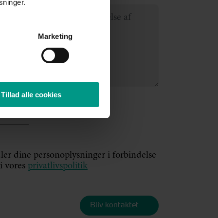
sninger.
Marketing
Tillad alle cookies
ler dine personoplysninger i forbindelse
i vores
privatlivspolitik