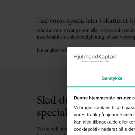
Lad vores specialister i skatteret h
Står du som privat person eller erhvervsdrivende 
med kvalificeret skatterådgivning, så kan vores sp
Du er altid velkommen til at kontakte os for spa
Samtykke
Skal du bruge en ad
Denne hjemmeside bruger c
Vi bruger cookies til at tilpas
speciale i skattesager
vores trafik på hjemmesiden.
kan altid tilbagekalde eller 
cookiepolitik nederst på sid
Vil du vide mere, eller har du brug for hjælp, så 