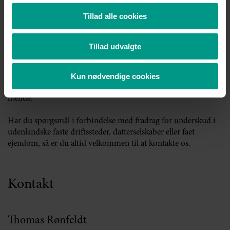
Få vurderet dit selskabs situation
Tillad alle cookies
Der er forskellige måder at løfte denne bevisbyrde på, og du
er naturligvis velkommen til at kontakte os for at få vurderet
dit selskabs situation.
Tillad udvalgte
Der er i styresignalet fastsat en reaktionsfrist på 6 måneder
løbende fra 6. januar 2021. Inden 6 måneder fra denne dato
Kun nødvendige cookies
skal en anmodning om genoptagelse være skattestyrelsen i
hænde.
Har du spørgsmål i forbindelse med fradrag for underskud i
udenlandske faste driftssteder, datterselskaber eller faet
ejendom, så er du altid velkommen til at kontakte os.
Kontakt
Thomas Rønfeldt