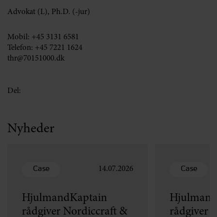
Advokat (L), Ph.D. (-jur)
Mobil:
+45 3131 6581
Telefon:
+45 7221 1624
thr@70151000.dk
Del:
Nyheder
Case
Case
14.07.2026
HjulmandKaptain
Hjulmand
rådgiver Nordiccraft &
rådgiver v