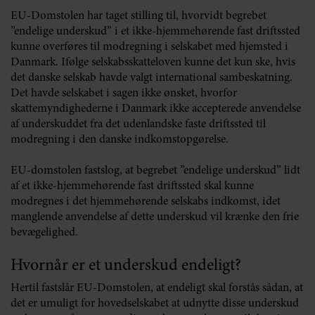
EU-Domstolen har taget stilling til, hvorvidt begrebet
”endelige underskud” i et ikke-hjemmehørende fast driftssted
kunne overføres til modregning i selskabet med hjemsted i
Danmark. Ifølge selskabsskatteloven kunne det kun ske, hvis
det danske selskab havde valgt international sambeskatning.
Det havde selskabet i sagen ikke ønsket, hvorfor
skattemyndighederne i Danmark ikke accepterede anvendelse
af underskuddet fra det udenlandske faste driftssted til
modregning i den danske indkomstopgørelse.
EU-domstolen fastslog, at begrebet ”endelige underskud” lidt
af et ikke-hjemmehørende fast driftssted skal kunne
modregnes i det hjemmehørende selskabs indkomst, idet
manglende anvendelse af dette underskud vil krænke den frie
bevægelighed.
Hvornår er et underskud endeligt?
Hertil fastslår EU-Domstolen, at endeligt skal forstås sådan, at
det er umuligt for hovedselskabet at udnytte disse underskud