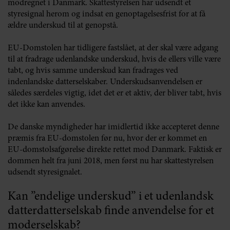
modregnet i Danmark. Skattestyrelsen har udsendt et
styresignal herom og indsat en genoptagelsesfrist for at få
ældre underskud til at genopstå.
EU-Domstolen har tidligere fastslået, at der skal være adgang
til at fradrage udenlandske underskud, hvis de ellers ville være
tabt, og hvis samme underskud kan fradrages ved
indenlandske datterselskaber. Underskudsanvendelsen er
således særdeles vigtig, idet det er et aktiv, der bliver tabt, hvis
det ikke kan anvendes.
De danske myndigheder har imidlertid ikke accepteret denne
præmis fra EU-domstolen før nu, hvor der er kommet en
EU-domstolsafgørelse direkte rettet mod Danmark. Faktisk er
dommen helt fra juni 2018, men først nu har skattestyrelsen
udsendt styresignalet.
Kan ”endelige underskud” i et udenlandsk
datterdatterselskab finde anvendelse for et
moderselskab?