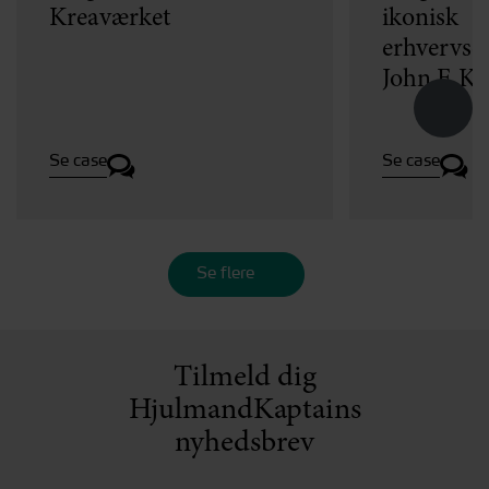
Kreaværket
ikonisk
erhvervse
John F. K
Se case
Se case
Se flere
Tilmeld dig
HjulmandKaptains
nyhedsbrev