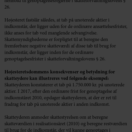
henhold til genoptagelsesreglerne i skatteforvaltningslovens §
26.
Højesteret fastslår således, at tab på unoterede aktier i
indkomstår, der ligger uden for de ordinære ansættelsesfrister,
ikke anses for tab ved manglende selvangivelse.
Skattemyndighederne er forpligtet til at beregne den
fremførbare negative skatteværdi af disse tab til brug for
indkomstår, der ligger inden for de ordinære
genoptagelsesfrister i skatteforvaltningslovens § 26.
Højesteretsdommens konsekvenser og betydning for
skatteydere kan illustreres ved følgende eksempel:
Skatteyderen konstaterer et tab på 1.750.000 kr. på unoterede
aktier. I 2017, efter den ordinære frist for genoptagelse af
indkomståret 2010, opdager skatteyderen, at der er ret til
fradrag for tab på unoterede aktier i anden indkomst.
Skatteyderen anmoder skattestyrelsen om at beregne
skatteværdien i realisationsåret (2010) og beregne restværdien
til brug for de indkomstår, der vil kunne genoptages i