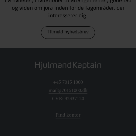
Få nyheder, invitationer til arrangementer, gode råd
og viden om jura inden for de fagområder, der
interesserer dig.
Tilmeld nyhedsbrev
+45 7015 1000
mail@70151000.dk
CVR: 32337120
Find kontor