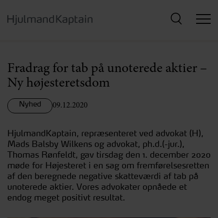
Hop
til
hovedindhold
Fradrag for tab på unoterede aktier –
Ny højesteretsdom
Nyhed
09.12.2020
HjulmandKaptain, repræsenteret ved advokat (H),
Mads Balsby Wilkens og advokat, ph.d.(-jur.),
Thomas Rønfeldt, gav tirsdag den 1. december 2020
møde for Højesteret i en sag om fremførelsesretten
af den beregnede negative skatteværdi af tab på
unoterede aktier. Vores advokater opnåede et
endog meget positivt resultat.