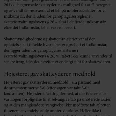
26 ikke begrænsede skatteyderens mulighed for at få beregnet
og anvendt en restværdi af et tab på unoterede aktier for et
indkomstår, der lå uden for genoptagelsesreglerne i
skatteforvaltningslovens § 26 – altså i de fjerde indkomstår
efter det indkomstår, tabet var realiseret i.
Skattemyndighederne og skatteministeriet var af den
opfattelse, at i tilfælde hvor tabet er opstået i et indkomstår,
der ligger uden for genoptagelsesfristerne i
skatteforvaltningslovens § 26, vil tabet ikke kunne anvendes til
senere brug, idet det herefter er endeligt tabt for skatteyderen.
Højesteret gav skatteyderen medhold
Højesteret gav skatteyderen medhold i sin påstand med
dommerstemmerne 5-0 (efter sagen var tabt 3-0 i
landsretten). Højesteret fastslog dermed, at der ikke er eller
var nogen forpligtelse til at selvangive tab på unoterede aktier,
og at den manglende selvangivelse ikke medførte tab af retten
til senere anvendelse af de unoterede aktier. Heller ikke i