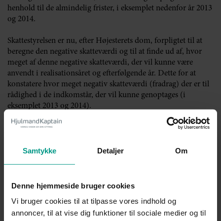
henhold til de almindelig frister, i eksemplet nedenfor år 2013
og 2014.
Skattestyrelsen er nu, efter Højesterets dom, forpligtet til at
beregne den negative skatteværdi og til at finde ud af, hvor
meget af denne negative skatteværdi, der vil kunne være
anvendt i realisationsåret og efterfølgende år. Dette for at
konstatere hvor meget negativ skatteværdi (fradrag) der er til
rådighed i de indkomstår, der vil kunne genoptages (i
eksemplet 2013 og 2014).
Beregningen kunne se sådan ud:
Samtykke
Detaljer
Om
Denne hjemmeside bruger cookies
Vi bruger cookies til at tilpasse vores indhold og
annoncer, til at vise dig funktioner til sociale medier og til