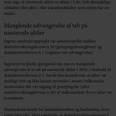
man sige, at unoterede aktier er aktier i f.eks. helt almindelige
selskaber eller aktie- eller anpartsselskaber, som ejeren har en
andel i.
Manglende selvangivelse af tab på
unoterede aktier
Sagens omdrejningspunkt var sammenspillet mellem
skatteforvaltningslovens § 26 (genoptagelsesreglerne) og
skattekontrollovens § 1 (reglerne om selvangivelse).
Sagens principielle spørgsmål var, om en manglende
selvangivelse af et tab på unoterede aktier i 2010, i henhold til
skattekontrollovens § 1, havde den konsekvens, at tabet var
endeligt tabt og ikke kunne anvendes i senere indkomstår,
medmindre der var adgang til genoptagelse (efter
skatteforvaltningslovens § 26) af indkomståret, hvori tabet var
konstateret.
Skatteyderen havde for landsskatteretten og landsretten, hvor
sagen blev tabt, gjort gældende, at skatteforvaltningslovens §