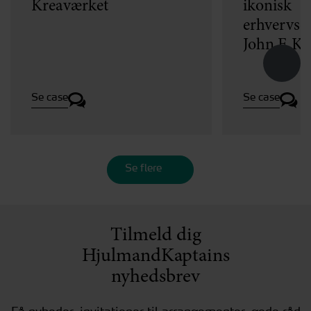
Kreaværket
ikonisk
erhvervse
John F. K
Se case
Se case
Se flere
Tilmeld dig
HjulmandKaptains
nyhedsbrev