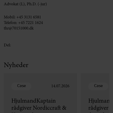
Advokat (L), Ph.D. (-jur)
Mobil:
+45 3131 6581
Telefon:
+45 7221 1624
thr@70151000.dk
Del:
Nyheder
Case
Case
14.07.2026
HjulmandKaptain
Hjulmand
rådgiver Nordiccraft &
rådgiver v