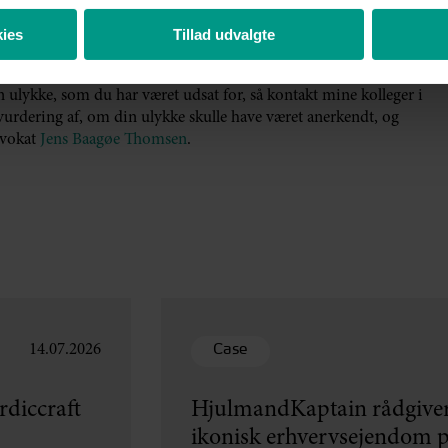
s kunde, men for rigtig mange tilskadekomne forsikringstagere,
t. Jeg har talt med vores kunde, og hun er glad for, at sagen nu
ies
Tillad udvalgte
n ulykke, som du har været udsat for, så kontakt mine kolleger i
urdering af, om din ulykke skulle have været anerkendt, og
dvokat
Jens Baagøe Thomsen
.
Case
14.07.2026
diccraft
HjulmandKaptain rådgiver
ikonisk erhvervsejendom p