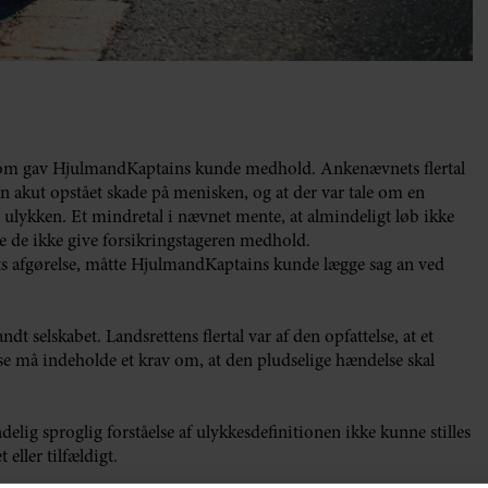
, som gav HjulmandKaptains kunde medhold. Ankenævnets flertal
 en akut opstået skade på menisken, og at der var tale om en
e ulykken. Et mindretal i nævnet mente, at almindeligt løb ikke
e de ikke give forsikringstageren medhold.
nets afgørelse, måtte HjulmandKaptains kunde lægge sag an ved
dt selskabet. Landsrettens flertal var af den opfattelse, at et
else må indeholde et krav om, at den pludselige hændelse skal
elig sproglig forståelse af ulykkesdefinitionen ikke kunne stilles
eller tilfældigt.