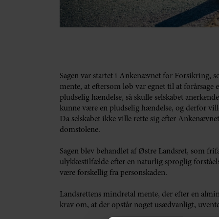
Sagen var startet i Ankenævnet for Forsikring
mente, at eftersom løb var egnet til at forårsage
pludselig hændelse, så skulle selskabet anerkend
kunne være en pludselig hændelse, og derfor vill
Da selskabet ikke ville rette sig efter Ankenæv
domstolene.
Sagen blev behandlet af Østre Landsret, som frifan
ulykkestilfælde efter en naturlig sproglig forstå
være forskellig fra personskaden.
Landsrettens mindretal mente, der efter en almind
krav om, at der opstår noget usædvanligt, uventet 