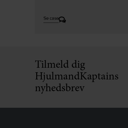
Se case
Tilmeld dig
HjulmandKaptains
nyhedsbrev