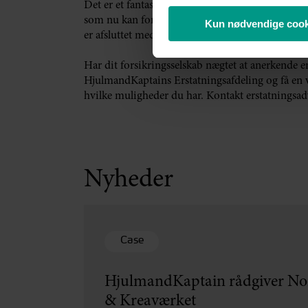
Det er et fantastisk resultat. Ikke bare for vore
som nu kan forvente at få deres ulykker anerkend
Kun nødvendige cook
er afsluttet med det rigtige resultat.
Har dit forsikringsselskab nægtet at anerkende e
HjulmandKaptains Erstatningsafdeling og få en v
hvilke muligheder du har. Kontakt erstatningsa
Nyheder
Case
HjulmandKaptain rådgiver Nor
& Kreaværket