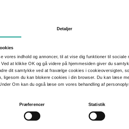
t følgende afgørelse:
ens Kruse Mikkelsen og Kristian Korfits
Detaljer
s i de foreliggende forsikringsbetingelser, er bred. Det hænger
e” og det forhold, at det ikke er en betingelse, at årsagen til
eller ydre omstændigheder, ligesom det efter vores opfattelse
ookies
get usædvanligt, uventet eller tilfældigt i forbindelse med skadens
m har ført til skaden, skal dog være sket pludselig. Den
se vores indhold og annoncer, til at vise dig funktioner til sociale
ter det foreliggende indført med det sigte
 Ved at klikke OK og gå videre på hjemmesiden giver du samtykk
ede helbredsforringelser, og det udvidede dækningsomfang havde
ændre dit samtykke ved at fravælge cookies i cookieoversigten, s
 Vi finder, at løbeaktivitet må sidestilles med sportsaktiviteter og
en, ligesom du kan blokere cookies i din browser. Du kan læse 
er, såsom at bukke sig ned, rejse sig op, at gå mv., som ikke er
Under Om kan du også læse om vores behandling af personoply
larhed, som forsikringspolicernes beskrivelse af ulykkesbegrebet
Præferencer
Statistik
de, finder vi, at definitionen på et ulykkestilfælde må anses for
t under løbeaktivitet opstår personskade."