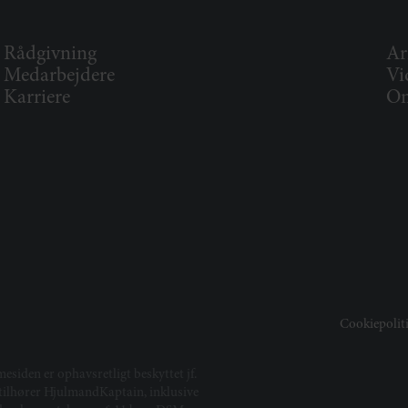
Rådgivning
Ar
Medarbejdere
Vi
Karriere
Om
Cookiepolit
mesiden er ophavsretligt beskyttet jf.
t tilhører HjulmandKaptain, inklusive