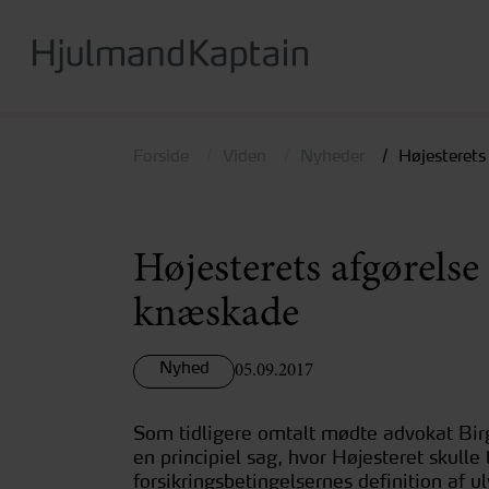
Hop
til
hovedindhold
Forside
Viden
Nyheder
Højesterets 
Højesterets afgørelse 
knæskade
Nyhed
05.09.2017
Som tidligere omtalt mødte advokat Bir
en principiel sag, hvor Højesteret skulle 
forsikringsbetingelsernes definition af u