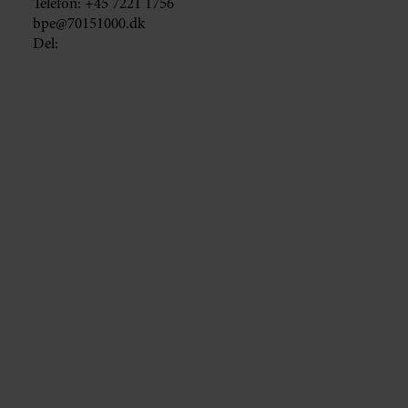
Telefon:
+45 7221 1756
bpe@70151000.dk
Del: