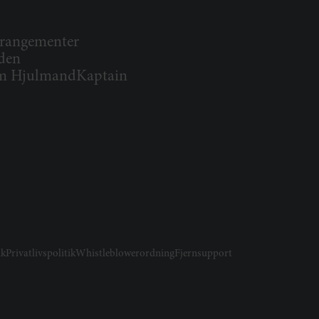
rangementer
den
 HjulmandKaptain
ik
Privatlivspolitik
Whistleblowerordning
Fjernsupport