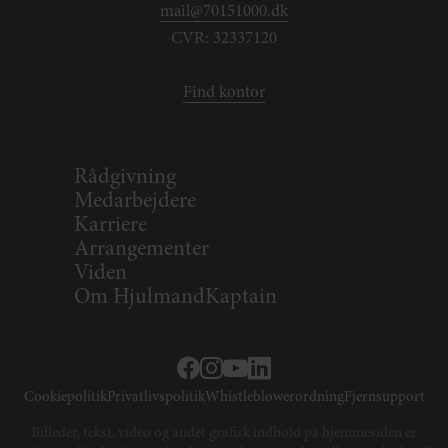
mail@70151000.dk
CVR: 32337120
Find kontor
Rådgivning
Medarbejdere
Karriere
Arrangementer
Viden
Om HjulmandKaptain
Cookiepolitik
Privatlivspolitik
Whistleblowerordning
Fjernsupport
Billeder, tekst, video og andet grafisk indhold på hjemmesiden er