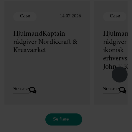
Case
Case
14.07.2026
HjulmandKaptain
Hjulmand
rådgiver Nordiccraft &
rådgiver v
Kreaværket
ikonisk
erhvervse
John F. K
Se case
Se case
Se flere