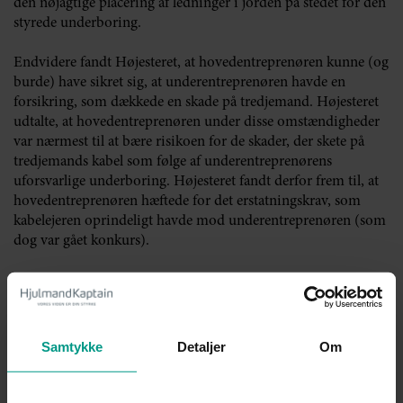
den nøjagtige placering af ledninger i jorden på stedet for den
styrede underboring.
Endvidere fandt Højesteret, at hovedentreprenøren kunne (og
burde) have sikret sig, at underentreprenøren havde en
forsikring, som dækkede en skade på tredjemand. Højesteret
udtalte, at hovedentreprenøren under disse omstændigheder
var nærmest til at bære risikoen for de skader, der skete på
tredjemands kabel som følge af underentreprenørens
uforsvarlige underboring. Højesteret fandt derfor frem til, at
hovedentreprenøren hæftede for det erstatningskrav, som
kabelejeren oprindeligt havde mod underentreprenøren (som
dog var gået konkurs).
Dommen er i overensstemmelse med bl.a. afgørelserne U
1999.1821/2H og U 2011.433H, hvor en hovedentreprenør,
som ikke havde handlet erstatningspådragende, alligevel
hæftede for sin kontraktparts skadegørende handling.
Samtykke
Detaljer
Om
Alle tre domme har til fælles, at det arbejde, der blev udført,
var særligt risikobetonet, og at hovedentreprenøren havde