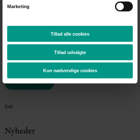
Marketing
Mads Balsby Wilkens
Advokat (H), Ejerpartner
Tillad alle cookies
Mobil:
+45 4097 9700
Tillad udvalgte
Telefon:
+45 7221 1614
mwi@70151000.dk
Kun nødvendige cookies
Mød teamet
Del:
Nyheder