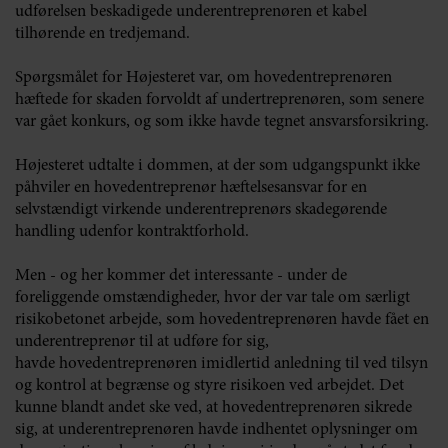
udførelsen beskadigede underentreprenøren et kabel
tilhørende en tredjemand.
Spørgsmålet for Højesteret var, om hovedentreprenøren
hæftede for skaden forvoldt af undertreprenøren, som senere
var gået konkurs, og som ikke havde tegnet ansvarsforsikring.
Højesteret udtalte i dommen, at der som udgangspunkt ikke
påhviler en hovedentreprenør hæftelsesansvar for en
selvstændigt virkende underentreprenørs skadegørende
handling udenfor kontraktforhold.
Men - og her kommer det interessante - under de
foreliggende omstændigheder, hvor der var tale om særligt
risikobetonet arbejde, som hovedentreprenøren havde fået en
underentreprenør til at udføre for sig,
havde hovedentreprenøren imidlertid anledning til ved tilsyn
og kontrol at begrænse og styre risikoen ved arbejdet. Det
kunne blandt andet ske ved, at hovedentreprenøren sikrede
sig, at underentreprenøren havde indhentet oplysninger om