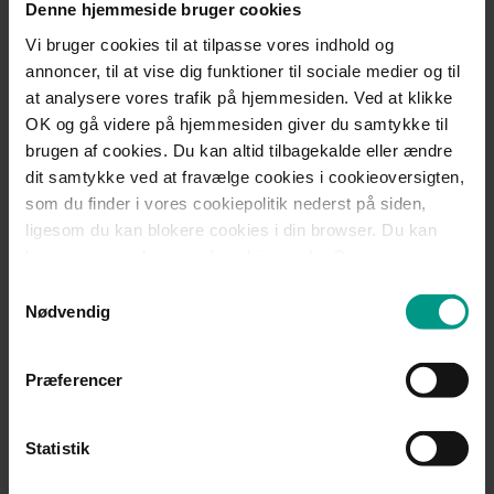
Denne hjemmeside bruger cookies
anledning til, eller mulighed for, at føre tilsyn og kontrol med
Vi bruger cookies til at tilpasse vores indhold og
sin kontraktpart og derved begrænse og styre risikoen ved
arbejdets forsvarlige udførelse samt sikre behørig
annoncer, til at vise dig funktioner til sociale medier og til
forsikringsdækning for eventuelle ansvarspådragende
at analysere vores trafik på hjemmesiden. Ved at klikke
handlinger.
OK og gå videre på hjemmesiden giver du samtykke til
brugen af cookies. Du kan altid tilbagekalde eller ændre
Afgørelsen viser, at man som entreprenør ikke ”bare” kan
dit samtykke ved at fravælge cookies i cookieoversigten,
overlade risikobetonet arbejde til en underentreprenør, men
som du finder i vores cookiepolitik nederst på siden,
at man tværtimod på forhånd bør undersøge, om
ligesom du kan blokere cookies i din browser. Du kan
underentreprenøren har de rette kompetencer, forsikringer,
læse mere om brugen af cookies under Om i
og i udførelsesfasen skal man tilmed holde øje med sin egen
cookiebanneret. Under Om kan du også læse om vores
underentreprenør (og det på en måde, så det kan
Samtykkevalg
behandling af personoplysninger.
dokumenteres bagefter).
Nødvendig
Har du spørgsmål til artiklen, eller ønsker du en kopi af
Præferencer
dommen, er du velkommen til at kontakte os.
Statistik
Kontakt