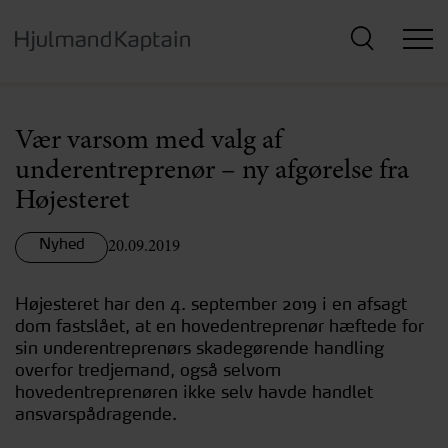
Hop
til
hovedindhold
Vær varsom med valg af
underentreprenør – ny afgørelse fra
Højesteret
Nyhed
20.09.2019
Højesteret har den 4. september 2019 i en afsagt
dom fastslået, at en hovedentreprenør hæftede for
sin underentreprenørs skadegørende handling
overfor tredjemand, også selvom
hovedentreprenøren ikke selv havde handlet
ansvarspådragende.