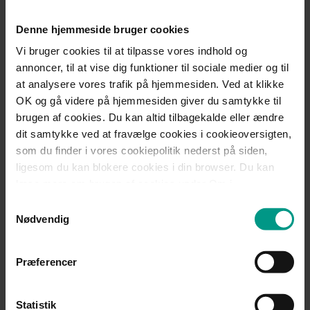
Kontakt
Denne hjemmeside bruger cookies
Vi bruger cookies til at tilpasse vores indhold og
annoncer, til at vise dig funktioner til sociale medier og til
Birgitte Pedersen
at analysere vores trafik på hjemmesiden. Ved at klikke
OK og gå videre på hjemmesiden giver du samtykke til
Advokat (H), Ejerpartner, Bestyrelsesformand
brugen af cookies. Du kan altid tilbagekalde eller ændre
dit samtykke ved at fravælge cookies i cookieoversigten,
Mobil:
+45 2215 1172
som du finder i vores cookiepolitik nederst på siden,
Telefon:
+45 7221 1756
ligesom du kan blokere cookies i din browser. Du kan
bpe@70151000.dk
læse mere om brugen af cookies under Om i
cookiebanneret. Under Om kan du også læse om vores
Samtykkevalg
behandling af personoplysninger.
Nødvendig
Mød teamet
Præferencer
Del:
Statistik