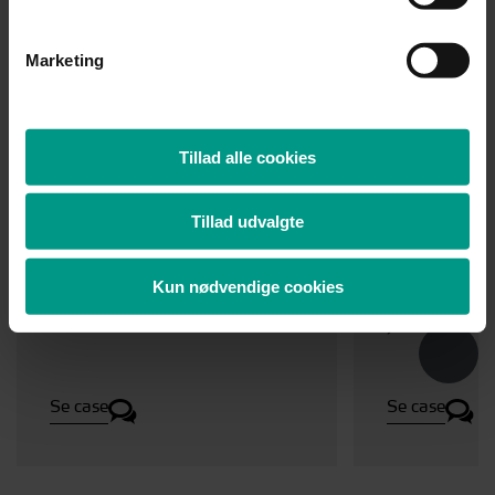
Nyheder
Marketing
Case
Case
14.07.2026
Tillad alle cookies
HjulmandKaptain
Hjulmand
Tillad udvalgte
rådgiver Nordiccraft &
rådgiver v
Kreaværket
ikonisk
Kun nødvendige cookies
erhvervse
John F. K
Se case
Se case