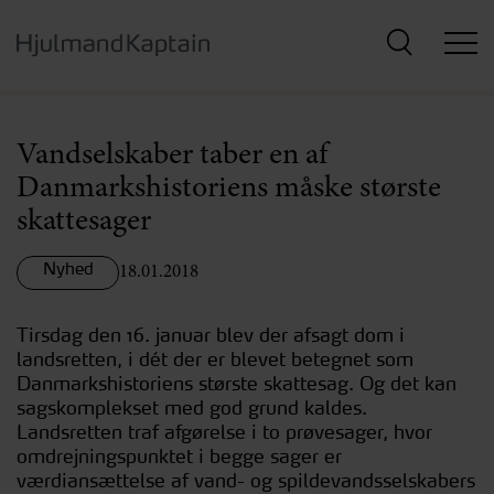
Hop
til
hovedindhold
Vandselskaber taber en af
Danmarkshistoriens måske største
skattesager
Nyhed
18.01.2018
Tirsdag den 16. januar blev der afsagt dom i
landsretten, i dét der er blevet betegnet som
Danmarkshistoriens største skattesag. Og det kan
sagskomplekset med god grund kaldes.
Landsretten traf afgørelse i to prøvesager, hvor
omdrejningspunktet i begge sager er
værdiansættelse af vand- og spildevandsselskabers