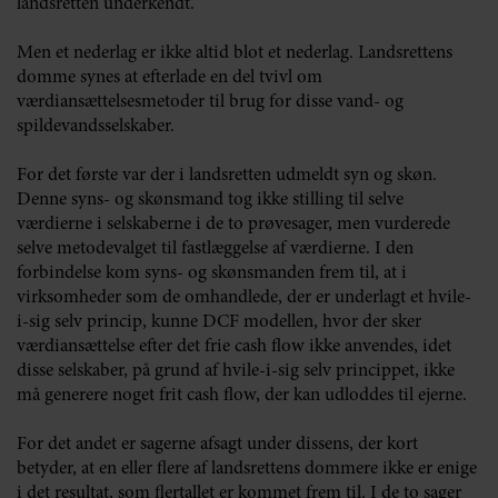
landsretten underkendt.
Men et nederlag er ikke altid blot et nederlag. Landsrettens
domme synes at efterlade en del tvivl om
værdiansættelsesmetoder til brug for disse vand- og
spildevandsselskaber.
For det første var der i landsretten udmeldt syn og skøn.
Denne syns- og skønsmand tog ikke stilling til selve
værdierne i selskaberne i de to prøvesager, men vurderede
selve metodevalget til fastlæggelse af værdierne. I den
forbindelse kom syns- og skønsmanden frem til, at i
virksomheder som de omhandlede, der er underlagt et hvile-
i-sig selv princip, kunne DCF modellen, hvor der sker
værdiansættelse efter det frie cash flow ikke anvendes, idet
disse selskaber, på grund af hvile-i-sig selv princippet, ikke
må generere noget frit cash flow, der kan udloddes til ejerne.
For det andet er sagerne afsagt under dissens, der kort
betyder, at en eller flere af landsrettens dommere ikke er enige
i det resultat, som flertallet er kommet frem til. I de to sager