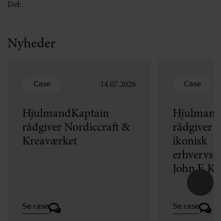
Del:
Nyheder
Case
Case
14.07.2026
HjulmandKaptain
Hjulmand
rådgiver Nordiccraft &
rådgiver v
Kreaværket
ikonisk
erhvervse
John F. K
Se case
Se case