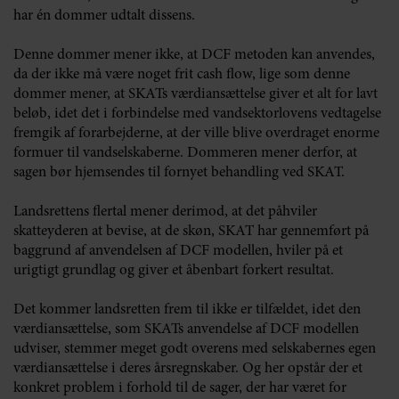
har én dommer udtalt dissens.
Denne dommer mener ikke, at DCF metoden kan anvendes,
da der ikke må være noget frit cash flow, lige som denne
dommer mener, at SKATs værdiansættelse giver et alt for lavt
beløb, idet det i forbindelse med vandsektorlovens vedtagelse
fremgik af forarbejderne, at der ville blive overdraget enorme
formuer til vandselskaberne. Dommeren mener derfor, at
sagen bør hjemsendes til fornyet behandling ved SKAT.
Landsrettens flertal mener derimod, at det påhviler
skatteyderen at bevise, at de skøn, SKAT har gennemført på
baggrund af anvendelsen af DCF modellen, hviler på et
urigtigt grundlag og giver et åbenbart forkert resultat.
Det kommer landsretten frem til ikke er tilfældet, idet den
værdiansættelse, som SKATs anvendelse af DCF modellen
udviser, stemmer meget godt overens med selskabernes egen
værdiansættelse i deres årsregnskaber. Og her opstår der et
konkret problem i forhold til de sager, der har været for