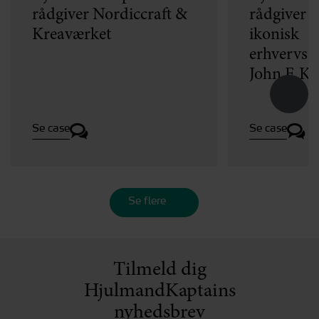
rådgiver Nordiccraft &
rådgiver v
Kreaværket
ikonisk
erhvervse
John F. K
Se case
Se case
Se flere
Tilmeld dig
HjulmandKaptains
nyhedsbrev