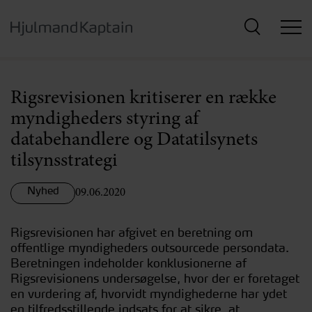
Hop
til
hovedindhold
Rigsrevisionen kritiserer en række
myndigheders styring af
databehandlere og Datatilsynets
tilsynsstrategi
Nyhed
09.06.2020
Rigsrevisionen har afgivet en beretning om
offentlige myndigheders outsourcede persondata.
Beretningen indeholder konklusionerne af
Rigsrevisionens undersøgelse, hvor der er foretaget
en vurdering af, hvorvidt myndighederne har ydet
en tilfredsstillende indsats for at sikre, at