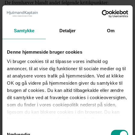
De fremhæver blandt andet følgende kritikpunkter:
Det vurderes ikke, at Datatilsynet har ført et risikobaseret
tilsyn. Der er ikke udarbejdet risikoanalyser til at
understøtte tilsynsplan, og deres strategi vurderes ikke
Samtykke
Detaljer
Om
ajourført.
Datatilsynet har afsluttet for få tilsyn, hvilket efterlader
myndighederne med få afgørelser, som de kan benytte
Denne hjemmeside bruger cookies
som fortolkningsbidrag i forhold til efterlevelse af
Vi bruger cookies til at tilpasse vores indhold og
reglerne.
annoncer, til at vise dig funktioner til sociale medier og til
at analysere vores trafik på hjemmesiden. Ved at klikke
Du kan læse hele Rigsrevisionens beretning her
OK og gå videre på hjemmesiden giver du samtykke til
Vores kommentarer
brugen af cookies. Du kan altid tilbagekalde eller ændre
Denne beretning viser med al tydelighed, hvor vigtigt det er
dit samtykke ved at fravælge cookies i cookieoversigten,
at forholde sig til risikoen forud for outsourcing af
som du finder i vores cookiepolitik nederst på siden,
behandling af persondata hos en ekstern databehandler.
ligesom du kan blokere cookies i din browser. Du kan
læse mere om brugen af cookies under Om i
Den risikobaserede tilgang er omdrejningspunktet for
efterlevelse af persondataforordningen og danner grundlaget
cookiebanneret. Under Om kan du også læse om vores
Samtykkevalg
for fastsættelse af de rette sikkerhedsforanstaltninger samt
behandling af personoplysninger.
Nødvendig