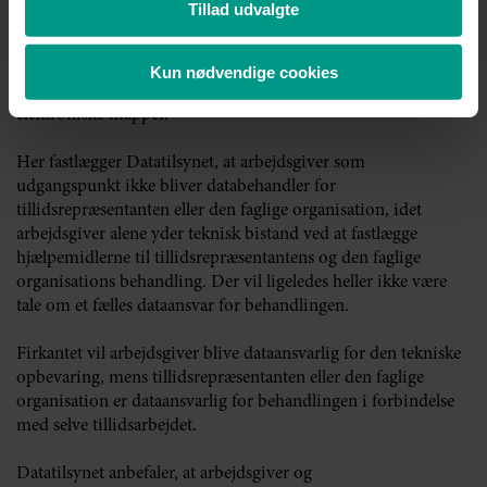
Tillad udvalgte
Når tillidsrepræsentanten behandler personoplysninger om
medarbejdere i sin funktion som tillidsrepræsentant, vil dette
oftest ske på arbejdsgiverens IT-udstyr, f.eks. via e-mail og
Kun nødvendige cookies
ved opbevaring af personoplysninger på egne drev og
elektroniske mapper.
Her fastlægger Datatilsynet, at arbejdsgiver som
udgangspunkt ikke bliver databehandler for
tillidsrepræsentanten eller den faglige organisation, idet
arbejdsgiver alene yder teknisk bistand ved at fastlægge
hjælpemidlerne til tillidsrepræsentantens og den faglige
organisations behandling. Der vil ligeledes heller ikke være
tale om et fælles dataansvar for behandlingen.
Firkantet vil arbejdsgiver blive dataansvarlig for den tekniske
opbevaring, mens tillidsrepræsentanten eller den faglige
organisation er dataansvarlig for behandlingen i forbindelse
med selve tillidsarbejdet.
Datatilsynet anbefaler, at arbejdsgiver og