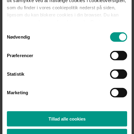
dit samtykke ved at fravælge cookies i cookieoversigten,
faglige organisation på arbejdspladsen, er denne den faglige
som du finder i vores cookiepolitik nederst på siden,
organisations lokale repræsentant på arbejdspladsen. I
vejledningen fra Datatilsynet er dataansvaret mellem
ligesom du kan blokere cookies i din browser. Du kan
tillidsrepræsentanten, arbejdsgiver og den faglige organisation
læse mere om brugen af cookies under Om i
nu afklaret.
cookiebanneret. Under Om kan du også læse om vores
Samtykkevalg
behandling af personoplysninger.
Nødvendig
Den faglige organisation vil oftest blive dataansvarlig for
tillidsrepræsentantens arbejde, når organisationen har
instruktionsbeføjelser over tillidsrepræsentanten. Dette vil der
Præferencer
oftest være, når den faglige organisation er organiseret ved
overenskomster, vedtægter eller lignende, hvilket oftest er
gældende i det offentlige marked. På det private marked kan
Statistik
der være tillidsrepræsentanter, som ikke er underlagt
instruktioner fra en faglig organisation, hvorved
Marketing
tillidsrepræsentanten bliver selvstændig dataansvarlig for det
arbejde, som repræsentanten varetager i forbindelse med sit
tillidserhverv. Det beror dog på en konkret vurdering,
hvorvidt dataansvaret ligger hos den faglige organisation eller
Tillad alle cookies
ved tillidsrepræsentanten.
Brug af arbejdsgivers IT-udstyr