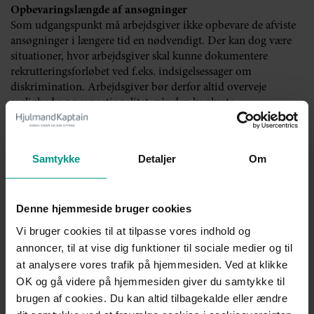
Opbevaringslængde af ansøgninger
Som udgangspunkt må arbejdsgiver ikke opbevare de afviste
ansøgninger i længere tid en nødvendigt. Der kan dog være
situationer, hvor arbejdsgiver skal kunne dokumentere
rekrutteringsforløbet ved f.eks. indsigelsessager om
diskrimination. Arbejdsgiver bør derfor altid overveje
saglighed og proportionalitet, når den konkrete
opbevaringstid fastlægges.
Offentlige arbejdsgivere skal være opmærksomme på, at
Samtykke
Detaljer
Om
notat- og journaliseringspligten i offentlighedsloven samt
reglerne i arkivlovgivningen vil skulle iagttages, når
opbevaringslængden fastlægges.
Denne hjemmeside bruger cookies
Tillidsrepræsentanters behandling af
Vi bruger cookies til at tilpasse vores indhold og
ansattes personoplysninger
annoncer, til at vise dig funktioner til sociale medier og til
at analysere vores trafik på hjemmesiden. Ved at klikke
OK og gå videre på hjemmesiden giver du samtykke til
Dataansvar
brugen af cookies. Du kan altid tilbagekalde eller ændre
Når en tillidsrepræsentant varetager opgaver indenfor den