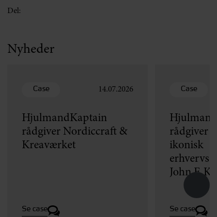
Del:
Nyheder
Case
Case
14.07.2026
HjulmandKaptain
Hjulmand
rådgiver Nordiccraft &
rådgiver v
Kreaværket
ikonisk
erhvervse
John F. K
Se case
Se case