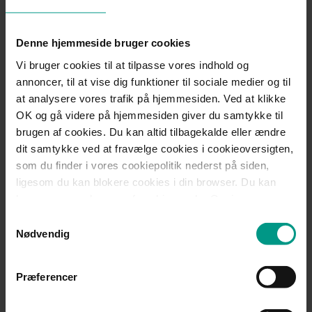
Har du spørgsmål til lov om forretningshemmeligheder, eller
ønsker du et møde om, hvorledes du kan beskytte dine
Denne hjemmeside bruger cookies
forretningshemmeligheder, så er du altid velkommen til at
kontakte os.
Vi bruger cookies til at tilpasse vores indhold og
annoncer, til at vise dig funktioner til sociale medier og til
at analysere vores trafik på hjemmesiden. Ved at klikke
OK og gå videre på hjemmesiden giver du samtykke til
Kontakt
brugen af cookies. Du kan altid tilbagekalde eller ændre
dit samtykke ved at fravælge cookies i cookieoversigten,
som du finder i vores cookiepolitik nederst på siden,
Jakob S. Johnsen
ligesom du kan blokere cookies i din browser. Du kan
læse mere om brugen af cookies under Om i
Advokat (H), Partner, Fagchef Ansættelses- og arbejdsret
cookiebanneret. Under Om kan du også læse om vores
Samtykkevalg
behandling af personoplysninger.
Nødvendig
Mobil:
+45 2215 1174
Telefon:
+45 7221 1737
jjo@70151000.dk
Præferencer
Del: