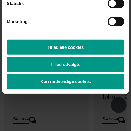
Statistik
Marketing
Nyheder
Case
Case
Tillad alle cookies
14.07.2026
HjulmandKaptain
Hjulmand
Tillad udvalgte
rådgiver Nordiccraft &
rådgiver v
Kreaværket
ikonisk
Kun nødvendige cookies
erhvervse
John F. K
Se case
Se case