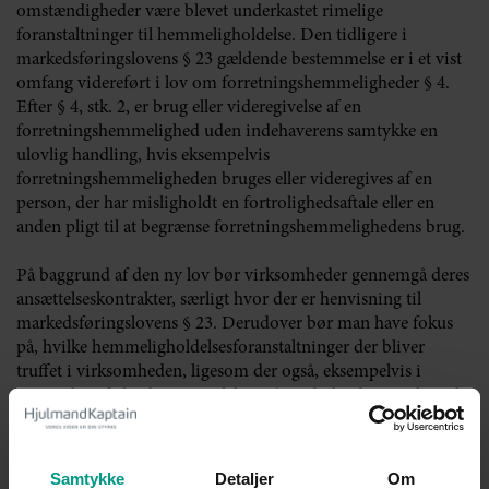
omstændigheder være blevet underkastet rimelige
foranstaltninger til hemmeligholdelse. Den tidligere i
markedsføringslovens § 23 gældende bestemmelse er i et vist
omfang videreført i lov om forretningshemmeligheder § 4.
Efter § 4, stk. 2, er brug eller videregivelse af en
forretningshemmelighed uden indehaverens samtykke en
ulovlig handling, hvis eksempelvis
forretningshemmeligheden bruges eller videregives af en
person, der har misligholdt en fortrolighedsaftale eller en
anden pligt til at begrænse forretningshemmelighedens brug.
På baggrund af den ny lov bør virksomheder gennemgå deres
ansættelseskontrakter, særligt hvor der er henvisning til
markedsføringslovens § 23. Derudover bør man have fokus
på, hvilke hemmeligholdelsesforanstaltninger der bliver
truffet i virksomheden, ligesom der også, eksempelvis i
ansættelsesaftaler, bør være fokus på medarbejderens pligt til
at undlade at videregive forretningshemmeligheder eller til at
begrænse forretningshemmelighedens brug. Dette vil således
have betydning for beskyttelsens omfang.
Samtykke
Detaljer
Om