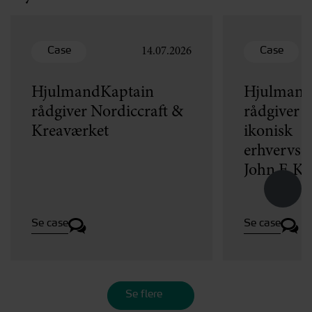
Case
Case
14.07.2026
HjulmandKaptain
Hjulmand
rådgiver Nordiccraft &
rådgiver v
Kreaværket
ikonisk
erhvervse
John F. K
Se case
Se case
Se flere