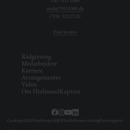
+45 7015 1000
mail@70151000.dk
CVR: 32337120
Find kontor
Rådgivning
Medarbejdere
Karriere
Arrangementer
Viden
Om HjulmandKaptain
Cookiepolitik
Privatlivspolitik
Whistleblowerordning
Fjernsupport