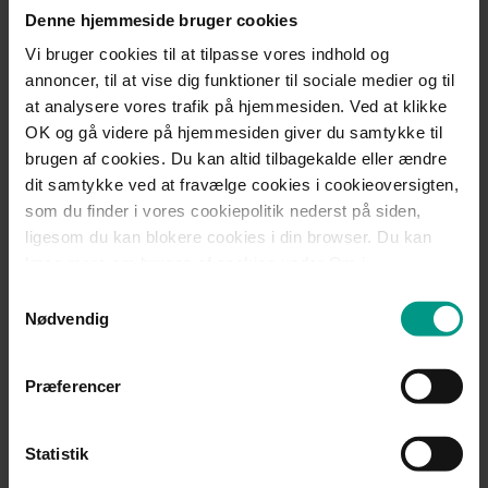
Trods ovenstående traf EUIPO dog afgørelse om, at den
Denne hjemmeside bruger cookies
europæiske eneret til ordet Big Mac skulle udslettes som følge
af manglende dokumentation for iagttagelse af
Vi bruger cookies til at tilpasse vores indhold og
brugspligtsreglerne.
annoncer, til at vise dig funktioner til sociale medier og til
at analysere vores trafik på hjemmesiden. Ved at klikke
Af præmisserne i afgørelsen fremgår blandt andet, at EUIPO
OK og gå videre på hjemmesiden giver du samtykke til
lagde vægt på følgende momenter:
brugen af cookies. Du kan altid tilbagekalde eller ændre
At erklæringerne fra McDonald’s egne repræsentanter
dit samtykke ved at fravælge cookies i cookieoversigten,
havde ringe grad af bevisværdi
som du finder i vores cookiepolitik nederst på siden,
At den blotte henvisning til brug af varemærket på
ligesom du kan blokere cookies i din browser. Du kan
virksomhedens hjemmesider ikke i sig selv var
læse mere om brugen af cookies under Om i
tilstrækkeligt til at dokumentere reel varemærkeretlig
cookiebanneret. Under Om kan du også læse om vores
Samtykkevalg
brug, idet det ikke er muligt at købe produktet online,
behandling af personoplysninger.
Nødvendig
ligesom udskrifterne ikke var akkompagneret af
dokumentation for besøgstal mv.
At det pågældende markedsføringsmateriale ikke
Præferencer
dokumenterede, hvor mange der havde modtaget dette,
hvem det henvendte sig til, og om materialet havde
afstedkommet øget kendskab til produktet eller en
Statistik
stigning i omsætningen.