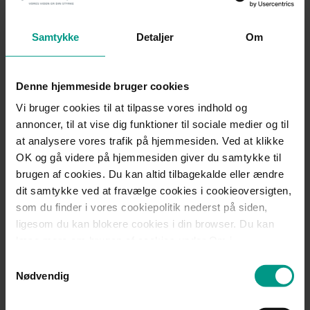
virksomheden i regnskabsåret 2017 havde vist et underskud.
HjulmandKaptains kommentarer
Samtykke
Detaljer
Om
Afgørelsen er den første af slagsen på mere end ét område.
Denne hjemmeside bruger cookies
Afgørelsen viser, at tilsynsmyndighederne har fokus på de
registreredes klager og imødekommelsen heraf, blandt andet
Vi bruger cookies til at tilpasse vores indhold og
uagtet omfanget af antal registrerede.
annoncer, til at vise dig funktioner til sociale medier og til
at analysere vores trafik på hjemmesiden. Ved at klikke
Afgørelsen viser også, at den overtrædende virksomheds
OK og gå videre på hjemmesiden giver du samtykke til
økonomiske situation tages i betragtning ved fastsættelse af
brugen af cookies. Du kan altid tilbagekalde eller ændre
bødeniveauet, og at en dårligere økonomi vil medvirke til en
dit samtykke ved at fravælge cookies i cookieoversigten,
form for ”lempelse” af bødeniveauet.
som du finder i vores cookiepolitik nederst på siden,
På trods af at der bør ske en ensretning af bødeniveauerne i
ligesom du kan blokere cookies i din browser. Du kan
de enkelte lande, kan det dog ikke vides med sikkerhed,
læse mere om brugen af cookies under Om i
hvorvidt det danske datatilsyn, på samme måde som CNIL,
cookiebanneret. Under Om kan du også læse om vores
Samtykkevalg
vil tage højde for virksomhedens økonomiske situation, når
behandling af personoplysninger.
Nødvendig
der skal udmåles bøder.