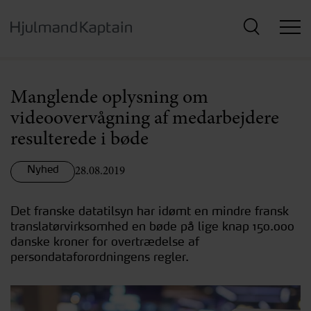
Hop
til
hovedindhold
Manglende oplysning om
videoovervågning af medarbejdere
resulterede i bøde
Nyhed
28.08.2019
Det franske datatilsyn har idømt en mindre fransk
translatørvirksomhed en bøde på lige knap 150.000
danske kroner for overtrædelse af
persondataforordningens regler.