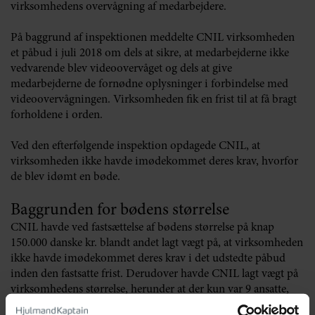
virksomhedens overvågning af medarbejdere.
På baggrund af inspektionen meddelte CNIL virksomheden
et påbud i juli 2018 om dels at sikre, at medarbejderne ikke
vedvarende blev videoovervåget og dels at give
medarbejderne de fornødne oplysninger i forbindelse med
videoovervågningen. Virksomheden fik en frist til at få bragt
forholdene i orden.
Ved den efterfølgende inspektion opdagede CNIL, at
virksomheden ikke havde imødekommet deres krav, hvorfor
de blev idømt en bøde.
Baggrunden for bødens størrelse
CNIL havde ved fastsættelse af bødens størrelse på knap
150.000 danske kr. blandt andet lagt vægt på, at virksomheden
ikke havde imødekommet deres krav i det udstedte påbud
inden den fastsatte frist. Derudover havde CNIL lagt vægt på
virksomhedens størrelse, herunder at der kun var 9 ansatte,
samt virksomhedens økonomiske situation, herunder at