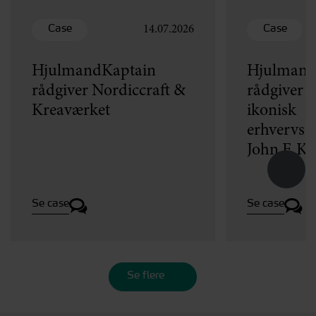
Case
Case
14.07.2026
HjulmandKaptain
Hjulmand
rådgiver Nordiccraft &
rådgiver v
Kreaværket
ikonisk
erhvervse
John F. K
Se case
Se case
Se flere