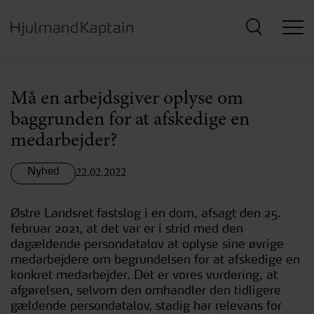
Hop
til
hovedindhold
Må en arbejdsgiver oplyse om
baggrunden for at afskedige en
medarbejder?
Nyhed
22.02.2022
Østre Landsret fastslog i en dom, afsagt den 25.
februar 2021, at det var er i strid med den
dagældende persondatalov at oplyse sine øvrige
medarbejdere om begrundelsen for at afskedige en
konkret medarbejder. Det er vores vurdering, at
afgørelsen, selvom den omhandler den tidligere
gældende persondatalov, stadig har relevans for