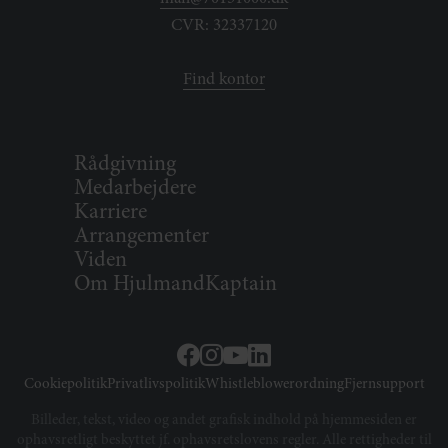
CVR: 32337120
Find kontor
Rådgivning
Medarbejdere
Karriere
Arrangementer
Viden
Om HjulmandKaptain
Cookiepolitik
Privatlivspolitik
Whistleblowerordning
Fjernsupport
Billeder, tekst, video og andet grafisk indhold på hjemmesiden er
ophavsretligt beskyttet jf. ophavsretslovens regler. Alle rettigheder til