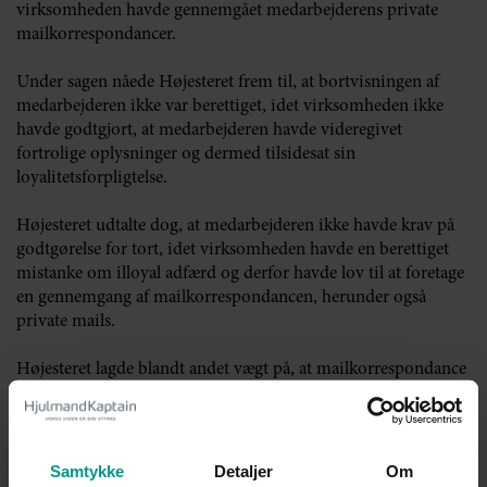
virksomheden havde gennemgået medarbejderens private
mailkorrespondancer.
Under sagen nåede Højesteret frem til, at bortvisningen af
medarbejderen ikke var berettiget, idet virksomheden ikke
havde godtgjort, at medarbejderen havde videregivet
fortrolige oplysninger og dermed tilsidesat sin
loyalitetsforpligtelse.
Højesteret udtalte dog, at medarbejderen ikke havde krav på
godtgørelse for tort, idet virksomheden havde en berettiget
mistanke om illoyal adfærd og derfor havde lov til at foretage
en gennemgang af mailkorrespondancen, herunder også
private mails.
Højesteret lagde blandt andet vægt på, at mailkorrespondance
via virksomhedens systemer tilhørte virksomheden.
Virksomhedens gennemgang af private mails var dermed
saglig, idet der var mistanke om, at medarbejderen havde
videregivet fortrolige oplysninger.
Samtykke
Detaljer
Om