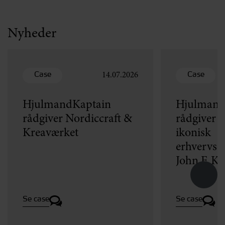
Nyheder
Case
Case
14.07.2026
HjulmandKaptain
Hjulmand
rådgiver Nordiccraft &
rådgiver v
Kreaværket
ikonisk
erhvervse
John F. K
Se case
Se case