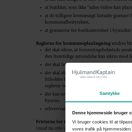
at butikker, som ikke "uden videre kan place
at de tidligere lovmæssigt fastsatte grænser f
kommunalbestyrelsen,
at grænserne for butiksstørrelser i bymidte
Reglerne for kommuneplanlægning
ændres bla
det skal sikres, at forureningsbelastede ar
den fremtidige anvendelse kan sikres mod f
der skal fastlægges beliggenhed af omdanne
der skal afgrænses erhvervsområder, som hel
friholdes for kontorbyggeri og anden forur
reglerne om lokalplanlægning)
Samtykke
der kan som hovedregel kun udlægges nyt areal
byzone,
erhvervsarealer langs motorvejene forbehol
Denne hjemmeside bruger c
Vi bruger cookies til at tilpas
Fristerne for indsigelse
mod kommuneplaner og lo
(mod nu otte uger) og for lokalplaner af mindre 
vores trafik på hjemmesiden.