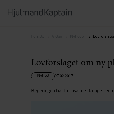
Hop
til
hovedindhold
Forside
Viden
Nyheder
Lovforslage
Lovforslaget om ny p
Nyhed
07.02.2017
Regeringen har fremsat det længe vented