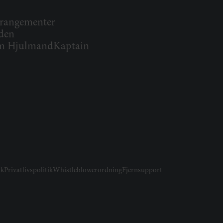
rangementer
den
 HjulmandKaptain
ik
Privatlivspolitik
Whistleblowerordning
Fjernsupport