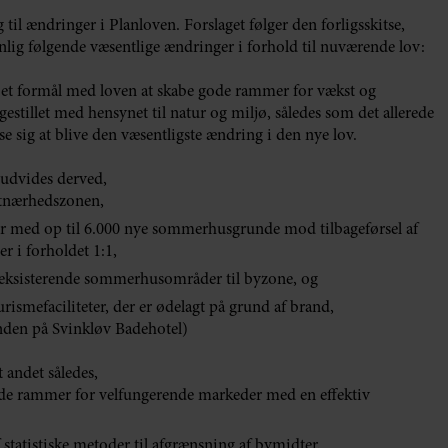
til ændringer i Planloven. Forslaget følger den forligsskitse,
nlig følgende væsentlige ændringer i forhold til nuværende lov:
er et formål med loven at skabe gode rammer for vækst og
gestillet med hensynet til natur og miljø, således som det allerede
e sig at blive den væsentligste ændring i den nye lov.
udvides derved,
stnærhedszonen,
 med op til 6.000 nye sommerhusgrunde mod tilbageførsel af
 i forholdet 1:1,
 eksisterende sommerhusområder til byzone, og
 turismefaciliteter, der er ødelagt på grund af brand,
nden på Svinkløv Badehotel)
 andet således,
gode rammer for velfungerende markeder med en effektiv
 statistiske metoder til afgrænsning af bymidter,