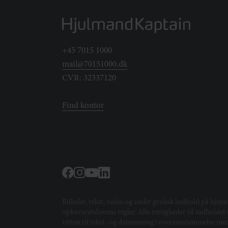
+45 7015 1000
mail@70151000.dk
CVR: 32337120
Find kontor
Billeder, tekst, video og andet grafisk indhold på hjem
ophavsretslovens regler. Alle rettigheder til indholde
retten til tekst- og datamining i overensstemmelse m