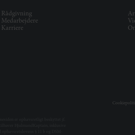
Rådgivning
Ar
Medarbejdere
Vi
Karriere
Om
Cookiepolit
mesiden er ophavsretligt beskyttet jf.
t tilhører HjulmandKaptain, inklusive
ed ophavsretslovens § 11 b og DSM-