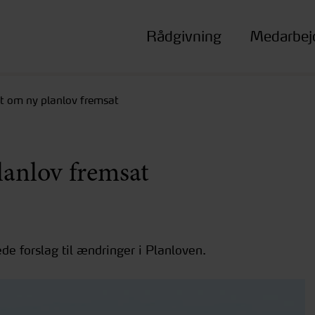
Rådgivning
Medarbej
t om ny planlov fremsat
lanlov fremsat
e forslag til ændringer i Planloven.