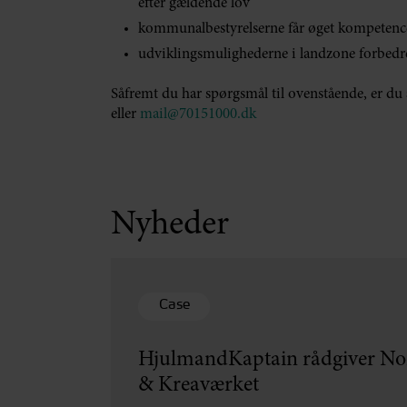
efter gældende lov
kommunalbestyrelserne får øget kompetenc
udviklingsmulighederne i landzone forbedr
Såfremt du har spørgsmål til ovenstående, er du
eller
mail@70151000.dk
Nyheder
Case
HjulmandKaptain rådgiver Nor
& Kreaværket