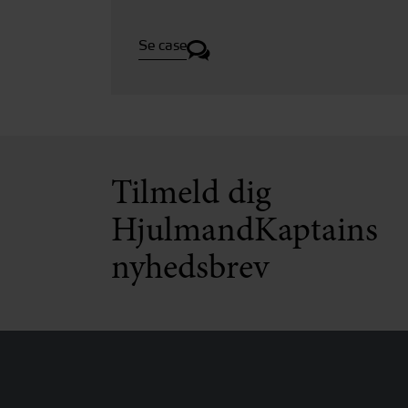
Se case
Tilmeld dig
HjulmandKaptains
nyhedsbrev