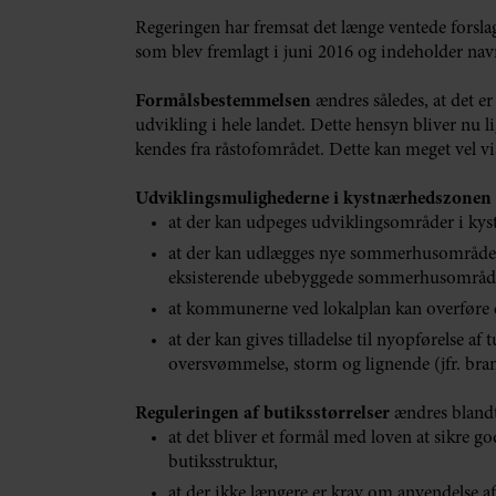
Regeringen har fremsat det længe ventede forslag 
som blev fremlagt i juni 2016 og indeholder nav
Formålsbestemmelsen
ændres således, at det 
udvikling i hele landet. Dette hensyn bliver nu li
kendes fra råstofområdet. Dette kan meget vel vis
Udviklingsmulighederne i kystnærhedszonen
at der kan udpeges udviklingsområder i ky
at der kan udlægges nye sommerhusområder
eksisterende ubebyggede sommerhusområder
at kommunerne ved lokalplan kan overføre
at der kan gives tilladelse til nyopførelse af
oversvømmelse, storm og lignende (jfr. bra
Reguleringen af butiksstørrelser
ændres blandt
at det bliver et formål med loven at sikre 
butiksstruktur,
at der ikke længere er krav om anvendelse af