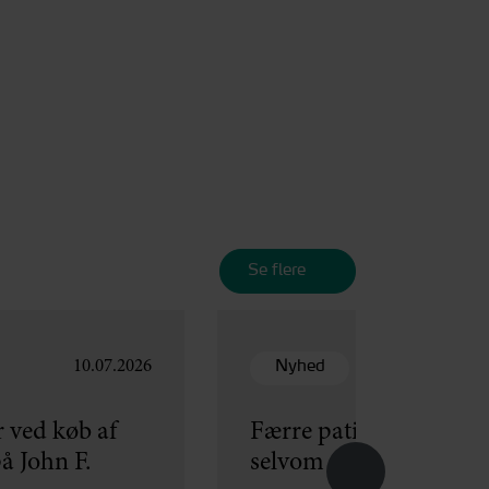
Se flere
Nyhed
10.07.2026
 ved køb af
Færre patienter får ers
å John F.
selvom flere søger