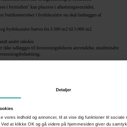
res i bymidten" kan placeres i aflastningsområder,
or butiksstørrelser i bydelscentre nu skal fastlægges af
r og bydelscentre hæves fra 3.500 m2 til 5.000 m2
ndt andet således:
ealer ikke udlægges til forureningsfølsom anvendelse, medmindre
orureningsbelastning.
lseslandsbyer
t eller delvist skal være forbeholdt produktionsvirksomheder og
eningsfølsom anvendelse (tilsvarende bestemmelse indsættes i
Detaljer
 til byzone, såfremt et areal af tilsvarende størrelse udtages af
des transport- og logistikvirksomheder
ookies
se vores indhold og annoncer, til at vise dig funktioner til sociale
kalplaner ændres således, at fristerne generelt bliver fire uger
betydning med mulighed for at reducere fristen til to uger.
 Ved at klikke OK og gå videre på hjemmesiden giver du samtykk