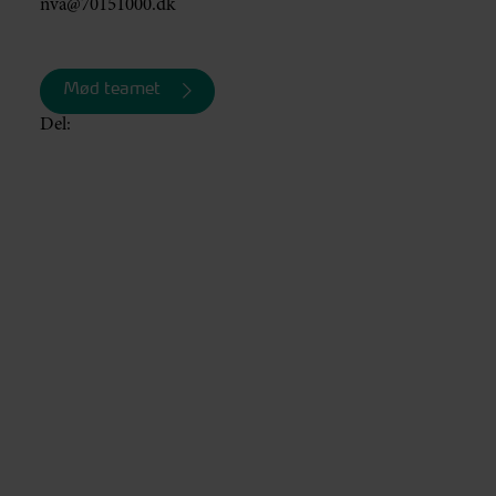
nva@70151000.dk
Mød teamet
Del: