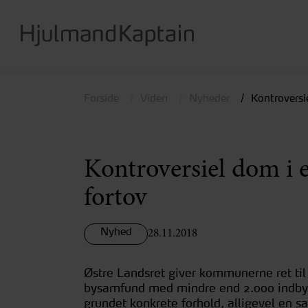
Hop
til
hovedindhold
Forside
Viden
Nyheder
Kontroversi
Kontroversiel dom i e
fortov
Nyhed
28.11.2018
Østre Landsret giver kommunerne ret til
bysamfund med mindre end 2.000 indbyg
grundet konkrete forhold, alligevel en sag