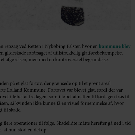
 retssag ved Retten i Nykøbing Falster, hvor en
kommune blev
n glideskade forårsaget af utilstrækkelig glatførebekæmpelse.
tet afgørelsen, men med en kontroversiel begrundelse.
en på et glat fortov, der grænsede op til et grønt areal
hørte Lolland Kommune. Fortovet var blevet glat, fordi der var
vet i løbet af fredagen, som i løbet af natten til lørdagen frøs til
å isen, så kvinden ikke kunne få en visuel fornemmelse af, hvor
t til skade.
flere operationer til følge. Skadelidte måtte herefter gå ned i tid
, at hun stod en del op.