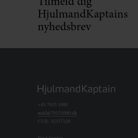
Tilmeld dig
HjulmandKaptains
nyhedsbrev
+45 7015 1000
mail@70151000.dk
CVR: 32337120