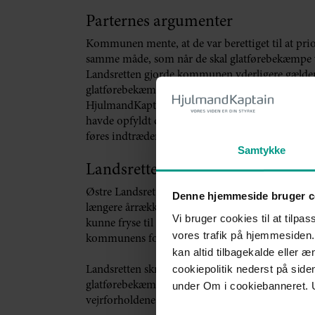
Parternes argumenter
Kommunen mente, at de var berettiget til at prio
samme måde, som når de skal glatførebekæmpe vej
Landsretten gjorde kommunen yderligere gælden
glatførebekæmpe deres arealer ligeligt, da dette
HjulmandKaptain mente derimod, at kommunen må
havde opfyldt deres forpligtelse som grundejer ti
føres indtræden.
Samtykke
Landsrettens begrundelse
Østre Landsret fandt, at Lolland Kommune, der 
Denne hjemmeside bruger c
længere årrække, burde have været bekendt med, 
Vi bruger cookies til at tilpas
kunne fryse til is. Derfor var kommunen ansvarlig
vores trafik på hjemmesiden.
kommunens forsikringsselskab.
kan altid tilbagekalde eller 
cookiepolitik nederst på sid
Landsretten skrev også i sin begrundelse, at kom
under Om i cookiebanneret. 
glatførebekæmpelsen af fortove grundet omfang
vejrforholdene kan undlade at foretage glatføreb