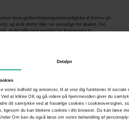
ritere deres glatførebekæmpelsesforpligtelse af fortove på
e, og at de derfor ikke var ansvarlige for skaden. For
de, at det ville være umuligt for kommunen at
 ville medføre uoverskuelige og miljømæssige konsekvenser.
tte være ansvarlig for skaden på skadelidte, fordi de ikke
l at foretage glatførebekæmpelse snarest muligt efter det glatte
Detaljer
på tidspunktet for uheldet havde ejet den ubebyggede grund i en
ookies
at der kunne løbe vand fra grunden ud på fortovet, hvor det
se vores indhold og annoncer, til at vise dig funktioner til sociale
 for glideskaden, og skadelidte har ret til erstatning fra
 Ved at klikke OK og gå videre på hjemmesiden giver du samtykk
ændre dit samtykke ved at fravælge cookies i cookieoversigten, s
en, ligesom du kan blokere cookies i din browser. Du kan læse 
munen har ret til at prioritere indsatsen ved
Under Om kan du også læse om vores behandling af personoply
et af arealer, men at kommunen ikke konsekvent og uanset
ekæmpelse af et areal.