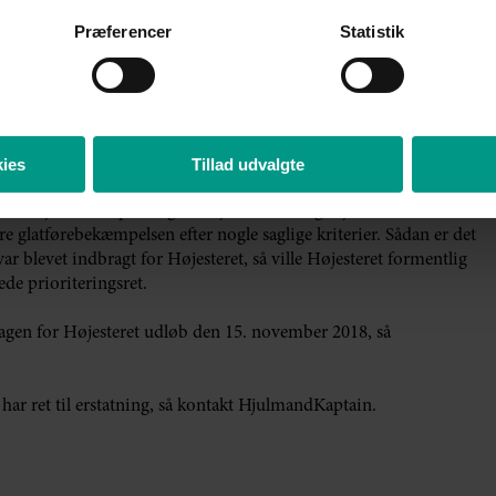
Præferencer
Statistik
oversielle. Bestemmelsen om glatførebekæmpelse af fortove
glatte føre er indtrådt. For få år siden tillod Højesteret i en
re sammenhængende areal, som skulle glatførebekæmpes, så var
ealet og var ikke ansvarlig, hvis han ikke var nået til skadesstedet
ies
Tillad udvalgte
 overveje, om en privat grundejer med mange ejendomme flere
re glatførebekæmpelsen efter nogle saglige kriterier. Sådan er det
 var blevet indbragt for Højesteret, så ville Højesteret formentlig
 prioriteringsret.
ge sagen for Højesteret udløb den 15. november 2018, så
u har ret til erstatning, så kontakt HjulmandKaptain.