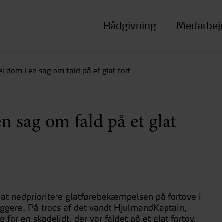
Rådgivning
Medarbej
el dom i en sag om fald på et glat fort…
n sag om fald på et glat
 at nedprioritere glatførebekæmpelsen på fortove i
gere. På trods af det vandt HjulmandKaptain,
 for en skadelidt, der var faldet på et glat fortov.