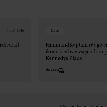
Case
14.07.2026
diccraft
HjulmandKaptain rådgiver
ikonisk erhvervsejendom p
Kennedys Plads
Se case
Få nyheder, invitationer