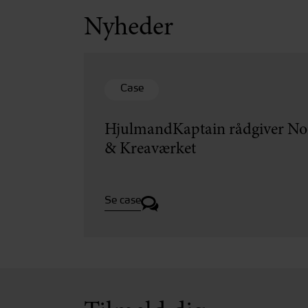
Nyheder
Case
HjulmandKaptain rådgiver Nor
& Kreaværket
Se case