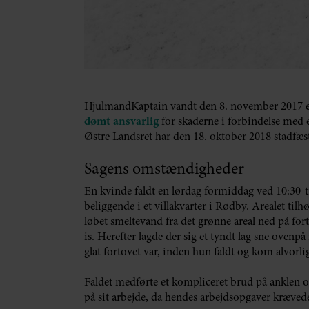
HjulmandKaptain vandt den 8. november 2017 en
dømt ansvarlig
for skaderne i forbindelse med e
Østre Landsret har den 18. oktober 2018 stadfæs
Sagens omstændigheder
En kvinde faldt en lørdag formiddag ved 10:30-tid
beliggende i et villakvarter i Rødby. Arealet til
løbet smeltevand fra det grønne areal ned på forto
is. Herefter lagde der sig et tyndt lag sne ovenp
glat fortovet var, inden hun faldt og kom alvorlig
Faldet medførte et kompliceret brud på anklen og 
på sit arbejde, da hendes arbejdsopgaver krævede