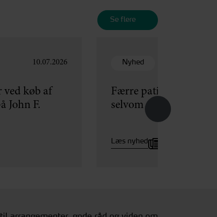
Se flere
Nyhed
10.07.2026
 ved køb af
Færre patienter får ers
å John F.
selvom flere søger
Læs nyhed
 til arrangementer, gode råd og viden om