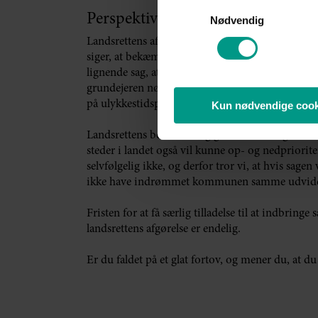
Samtykkevalg
Perspektiv
Nødvendig
Landsrettens afsluttende bemærkninger er kontr
siger, at bekæmpelsen skal ske straks efter, at det 
lignende sag, at når en grundejer havde et stør
grundejeren nødt til at starte i den ene ende af ar
på ulykkestidspunktet, men var på vej derhen.
Kun nødvendige cook
Landsrettens bemærkning giver anledning til at
steder i landet også vil kunne op- og nedpriorite
selvfølgelig ikke, og derfor tror vi, at hvis sagen
ikke have indrømmet kommunen samme udvidede
Fristen for at få særlig tilladelse til at indbrin
landsrettens afgørelse er endelig.
Er du faldet på et glat fortov, og mener du, at d