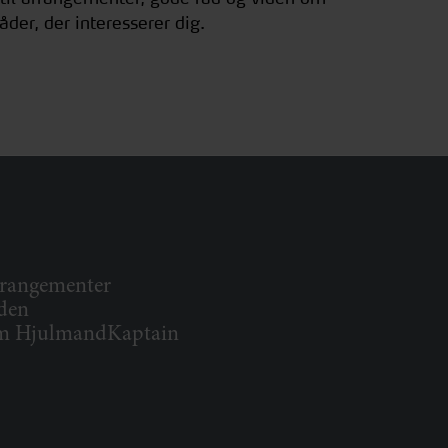
åder, der interesserer dig.
rangementer
den
 HjulmandKaptain