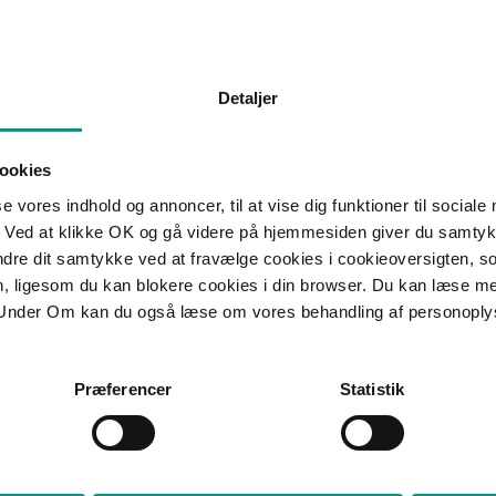
 omfattet af funktionærlovens ufravigelige bestemmelser om
 om fratrædelsesaftalen kan tilsidesættes som ugyldig, således
opsigelse.
Detaljer
unktionæren indgået en fratrædelsesaftale med arbejdsgiveren.
tionærens ansættelsesforhold ophørte straks uden yderligere krav
 ønskede godtgørelse herfor i medfør af funktionærlovens regler
ookies
delsesaftalen kunne tilsidesættes som urimelig, og dermed som
se vores indhold og annoncer, til at vise dig funktioner til sociale
er reelt var tale om en opsigelse.
 Ved at klikke OK og gå videre på hjemmesiden giver du samtykk
or at tilsidesætte den pågældende fratrædelsesaftale som ugyldig –
ændre dit samtykke ved at fravælge cookies i cookieoversigten, s
undlag. Baggrunden herfor var, at fratrædelsesaftalen bestod af
en, ligesom du kan blokere cookies i din browser. Du kan læse 
 en betydelig økonomisk interesse, samt at funktionæren ved
f en advokat, hvorfor Vestre Landsret lagde til grund, at
Under Om kan du også læse om vores behandling af personoply
 af den samlede fratrædelsesaftale.
esaftale ikke kunne tilsidesættes som ugyldig, var retsvirkningen,
Præferencer
Statistik
åbe sig funktionærlovens ufravigelige bestemmelser om
ns ufravigelige regler om opsigelse kan fraviges ved en