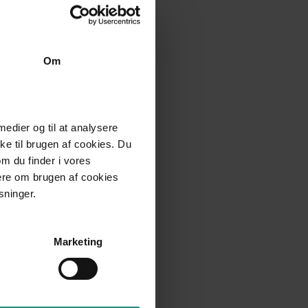
Om
 medier og til at analysere
e til brugen af cookies. Du
om du finder i vores
mere om brugen af cookies
sninger.
Marketing