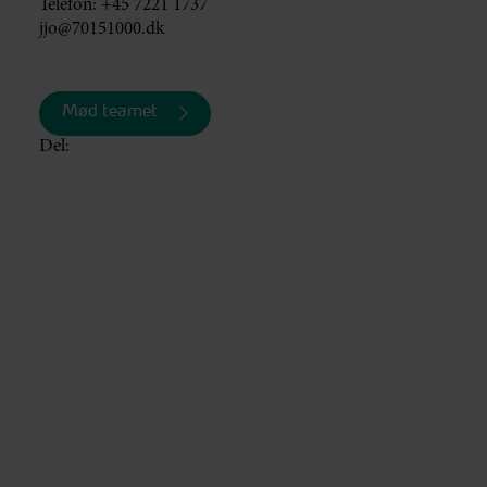
Telefon:
+45 7221 1737
jjo@70151000.dk
Mød teamet
Del: