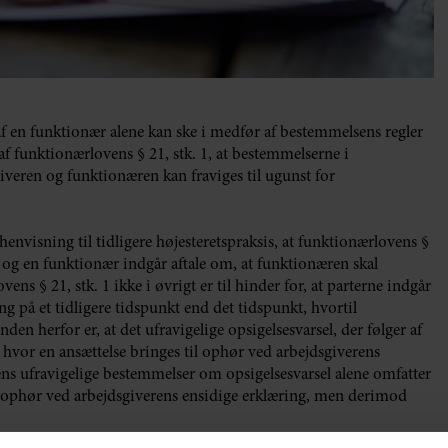
 af en funktionær alene kan ske i medfør af bestemmelsens regler
f funktionærlovens § 21, stk. 1, at bestemmelserne i
iveren og funktionæren kan fraviges til ugunst for
henvisning til tidligere højesteretspraksis, at funktionærlovens §
ver og en funktionær indgår aftale om, at funktionæren skal
ens § 21, stk. 1 ikke i øvrigt er til hinder for, at parterne indgår
ing på et tidligere tidspunkt end det tidspunkt, hvortil
n herfor er, at det ufravigelige opsigelsesvarsel, der følger af
, hvor en ansættelse bringes til ophør ved arbejdsgiverens
ens ufravigelige bestemmelser om opsigelsesvarsel alene omfatter
il ophør ved arbejdsgiverens ensidige erklæring, men derimod