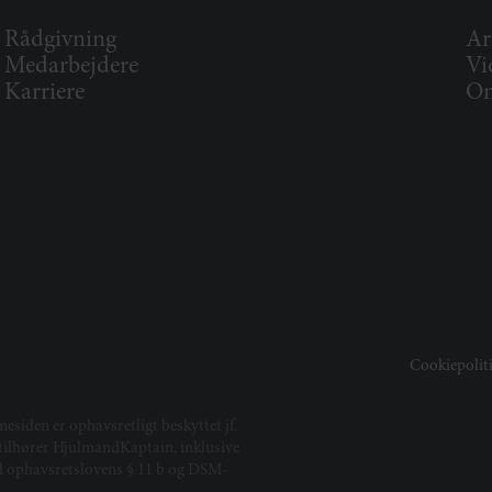
Rådgivning
Ar
Medarbejdere
Vi
Karriere
Om
Cookiepolit
mesiden er ophavsretligt beskyttet jf.
t tilhører HjulmandKaptain, inklusive
ed ophavsretslovens § 11 b og DSM-