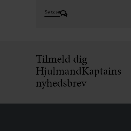
Se case
Tilmeld dig
HjulmandKaptains
nyhedsbrev