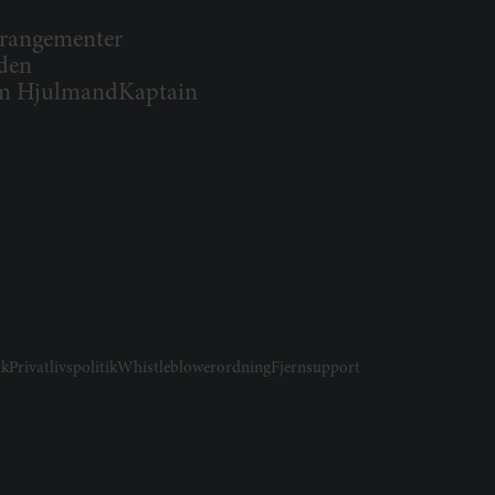
rangementer
den
 HjulmandKaptain
ik
Privatlivspolitik
Whistleblowerordning
Fjernsupport