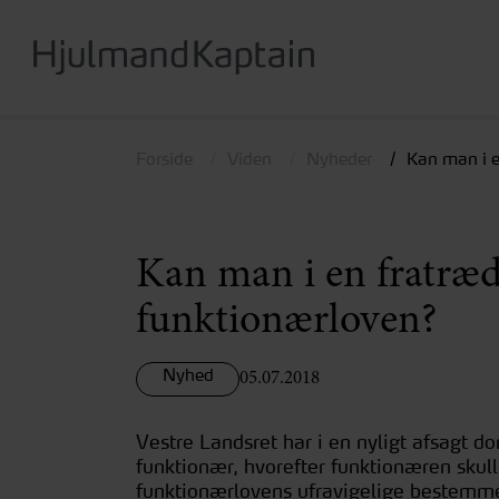
Hop
til
hovedindhold
Forside
Viden
Nyheder
Kan man i e
Kan man i en fratræde
funktionærloven?
Nyhed
05.07.2018
Vestre Landsret har i en nyligt afsagt d
funktionær, hvorefter funktionæren skulle
funktionærlovens ufravigelige bestemmel