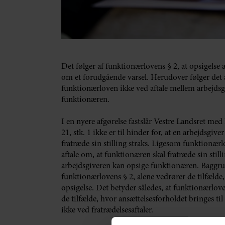
Det følger af funktionærlovens § 2, at opsigelse
om et forudgående varsel. Herudover følger det a
funktionærloven ikke ved aftale mellem arbejdsg
funktionæren.
I en nyere afgørelse fastslår Vestre Landsret med 
21, stk. 1 ikke er til hinder for, at en arbejdsgi
fratræde sin stilling straks. Ligesom funktionærlov
aftale om, at funktionæren skal fratræde sin still
arbejdsgiveren kan opsige funktionæren. Baggrunde
funktionærlovens § 2, alene vedrører de tilfælde
opsigelse. Det betyder således, at funktionærlov
de tilfælde, hvor ansættelsesforholdet bringes t
ikke ved fratrædelsesaftaler.