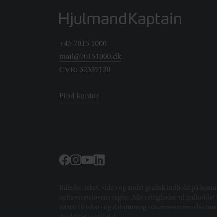
+45 7015 1000
mail@70151000.dk
CVR: 32337120
Find kontor
Billeder, tekst, video og andet grafisk indhold på hjem
ophavsretslovens regler. Alle rettigheder til indholde
retten til tekst- og datamining i overensstemmelse m