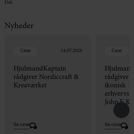
Del:
Nyheder
Case
Case
14.07.2026
HjulmandKaptain
Hjulmand
rådgiver Nordiccraft &
rådgiver v
Kreaværket
ikonisk
erhvervse
John F. K
Se case
Se case