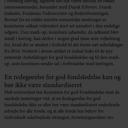
i offentlig høring, ligesom der har været afholdt en række
interessentmøder, herunder med Dansk Erhverv, Dansk
Industri, Fondenes Videnscenter og Rederiforeningen.
Bortset fra en række mindre semantiske ændringer er
komiteens udkast videreført stort set uændret i den endelige
udgave. Den mark-up, komiteen udsendte, da udkastet blev
sendt i høring, kan derfor i nogen grad tjene som vejledning
for, hvad der er ændret i forhold til det første sæt anbefalinger
fra 2014. Nederst i denne artikel er indsat links til de nye
justerede Anbefalinger for god fondsledelse og til den mark-
up, som komiteen sendte ud i forbindelse med høringen.
En redegørelse for god fondsledelse kan og
bør ikke være standardiseret
Helt overordnet har Komitéen for god Fondsledelse med de
samlede justeringer vist, at en Redegørelse for god
fondsledelse ikke er eller bør være standardiseret enslydende
arbejde for alle fonde, og at alle fonde har behov for
individuelt udarbejdede strategier, forretningsordner mv.