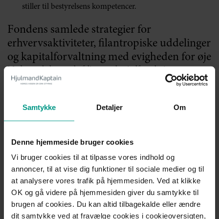
stiller til bestyrelsens kompetencer.
Fondens samlede strategier for
erhvervsaktiviteter, filantropiske uddelinger
og kapitalforvaltning med evigheden for øje
Med en enkelt ny anbefaling om kapitalforvaltning
(Anbefaling 2.1.2) og en forbedret forklaring til anbefaling
2.1.1, har komitéen gjort forventningerne til fondens
sammenhængende strategidannelse mere klar.
Samtykke
Detaljer
Om
Erhvervsdrivende fonde er populært sagt skabt med
evigheden for øje, dvs. at fondene i princippet er sat i verden
Denne hjemmeside bruger cookies
for at opfylde sin formålsbeskrivelse til evig tid. Det skaber et
behov for langsigtet tænkning. Med denne evighed for øje og
Vi bruger cookies til at tilpasse vores indhold og
udgangspunkt i vedtægten forventes en fond mere strategisk
annoncer, til at vise dig funktioner til sociale medier og til
at tage stilling til de forskellige områder, der er væsentlige for
at analysere vores trafik på hjemmesiden. Ved at klikke
fondens virke, muligheder og udfordringer på både kort og
OK og gå videre på hjemmesiden giver du samtykke til
lang sigt. I overskriftsform bør fonden tage strategisk stilling
brugen af cookies. Du kan altid tilbagekalde eller ændre
til:
dit samtykke ved at fravælge cookies i cookieoversigten,