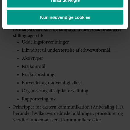
Tillad udvalgte
interessenter om formålene med uddelingerne mv.
Kapitalforvaltningen, (Anbefaling 2.2.2) dvs., hvordan
fonden passer på fondens formue og kapital og sikrer, at
Kun nødvendige cookies
fondens formue og afkastet heraf understøtter fondens
formål på både kort og lang sigt, hvilket bl.a. indebærer
stillingtagen til:
Uddelingsforventninger
Likviditet til understøttelse af erhvervsformål
Aktivtyper
Risikoprofil
Risikospredning
Forventet og nødvendigt afkast
Organisering af kapitalforvaltning
Rapportering mv.
Principper for ekstern kommunikation (Anbefaling 1.1),
herunder hvilke overordnede holdninger, procedurer og
værdier fonden ønsker at kommunikere efter.