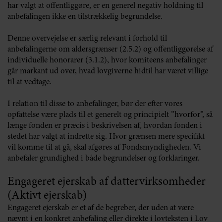
har valgt at offentliggøre, er en generel negativ holdning til
anbefalingen ikke en tilstrækkelig begrundelse.
Denne overvejelse er særlig relevant i forhold til
anbefalingerne om aldersgrænser (2.5.2) og offentliggørelse af
individuelle honorarer (3.1.2), hvor komiteens anbefalinger
går markant ud over, hvad lovgiverne hidtil har været villige
til at vedtage.
I relation til disse to anbefalinger, bør der efter vores
opfattelse være plads til et generelt og principielt ”hvorfor”, så
længe fonden er præcis i beskrivelsen af, hvordan fonden i
stedet har valgt at indrette sig. Hvor grænsen mere specifikt
vil komme til at gå, skal afgøres af Fondsmyndigheden. Vi
anbefaler grundighed i både begrundelser og forklaringer.
Engageret ejerskab af dattervirksomheder
(Aktivt ejerskab)
Engageret ejerskab er et af de begreber, der uden at være
nævnt i en konkret anbefaling eller direkte i lovteksten i Lov