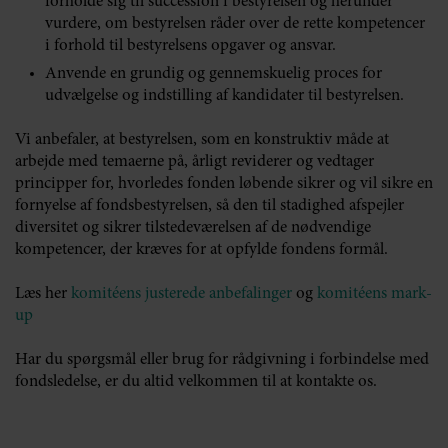
forholde sig til succession i bestyrelsen og herunder
vurdere, om bestyrelsen råder over de rette kompetencer
i forhold til bestyrelsens opgaver og ansvar.
Anvende en grundig og gennemskuelig proces for
udvælgelse og indstilling af kandidater til bestyrelsen.
Vi anbefaler, at bestyrelsen, som en konstruktiv måde at
arbejde med temaerne på, årligt reviderer og vedtager
principper for, hvorledes fonden løbende sikrer og vil sikre en
fornyelse af fondsbestyrelsen, så den til stadighed afspejler
diversitet og sikrer tilstedeværelsen af de nødvendige
kompetencer, der kræves for at opfylde fondens formål.
Læs her
komitéens justerede anbefalinger
og
komitéens ma
rk-
up
Har du spørgsmål eller brug for rådgivning i forbindelse med
fondsledelse, er du altid velkommen til at kontakte os.